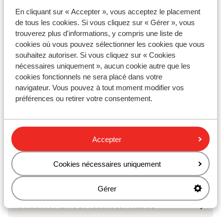
En cliquant sur « Accepter », vous acceptez le placement
de tous les cookies. Si vous cliquez sur « Gérer », vous
Matériel de ski
trouverez plus d'informations, y compris une liste de
cookies où vous pouvez sélectionner les cookies que vous
souhaitez autoriser. Si vous cliquez sur « Cookies
Autres hébergements - Avoriaz
nécessaires uniquement », aucun cookie autre que les
cookies fonctionnels ne sera placé dans votre
SOWELL COLLECTION Hôtel des Dromonts &
navigateur. Vous pouvez à tout moment modifier vos
Spa
préférences ou retirer votre consentement.
Résidence Pierre et Vacances Premium L’Amara
Accepter
Résidence P&V Premium L'Amara - Prix exclusif
Cookies nécessaires uniquement
Club Belambra Les Cimes du Soleil
Gérer
Résidence Pierre et Vacances Antarès