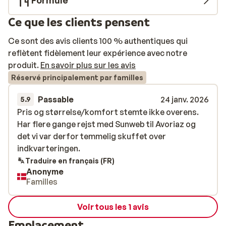
Formule
Ce que les clients pensent
Ce sont des avis clients 100 % authentiques qui
reflètent fidèlement leur expérience avec notre
produit.
En savoir plus sur les avis
Réservé principalement par familles
Passable
24 janv. 2026
5.9
Pris og størrelse/komfort stemte ikke overens.
Pris og størrelse/komfort stemte ikke overens.
Har flere gange rejst med Sunweb til Avoriaz og
Har flere gange rejst med Sunweb til Avoriaz og
det vi var derfor temmelig skuffet over
det vi var derfor temmelig skuffet over
indkvarteringen.
indkvarteringen.
Traduire en français (FR)
Anonyme
Familles
Voir tous les 1 avis
Emplacement