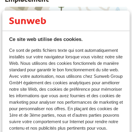
Afficher sur la carte
Ce site web utilise des cookies.
Ce sont de petits fichiers texte qui sont automatiquement
installés sur votre navigateur lorsque vous visitez notre site
Web. Nous utilisons des cookies fonctionnels de manière
À proximité
standard pour garantir le bon fonctionnement du site web.
Distance du centre-ville: environ 200 mètres
Avec votre autorisation, nous utilisons chez Sunweb Group
Directement sur les pistes
GmbH également des cookies analytiques pour améliorer
notre site Web, des cookies de préférence pour mémoriser
Forfait, cours et matériel de ski
les informations que vous avez fournies et des cookies de
marketing pour analyser nos performances de marketing et
pour personnaliser nos offres. En plaçant des cookies de
Forfait remontées mécaniques
1ère et de 3ème parties, nous et d'autres parties pouvons
suivre votre comportement sur Internet pour rendre notre
contenu et nos publicités plus pertinents pour vous.
Cours de ski