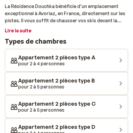
La Résidence Douchka bénéficie d’un emplacement
exceptionnel à Avoriaz, en France, directement sur les
pistes. Il vous suffit de chausser vos skis devant la
porte pour partir à l’aventure. Tout en étant à
Lire la suite
proximité du centre, que vous rejoignez en seulement
Types de chambres
200 mètres, vous profitez d’un cadre calme, idéal pour
ceux qui recherchent la tranquillité sans être loin de
l’animation. Les appartements sont chaleureux et
Appartement 2 pièces type A
accueillants, avec des tons boisés, un éclairage doux et
pour 2 à 4 personnes
des détails soignés tels que des canapés
confortables, des coins repas avec vue et des
Appartement 2 pièces type B
kitchenettes compactes. Des studios aux
pour 2 à 5 personnes
appartements deux pièces, pouvant accueillir de 2 à 5
personnes, chacun y trouvera son logement adapté.
Appartement 2 pièces type C
Tout est prévu pour un séjour de ski relaxant:
pour 2 à 5 personnes
kitchenette bien équipée avec lave-vaisselle et micro-
ondes, et parfois un balcon offrant une vue sur les
Appartement 2 pièces type D
toits enneigés d’Avoriaz ou sur les impressionnants