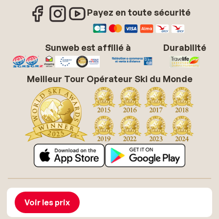
Payez en toute sécurité
Sunweb est affilié à
Durabilité
Meilleur Tour Opérateur Ski du Monde
À propos de Sunweb
Offres d'emploi
Conditions générales vacances soleil
Cookies
Voir les prix
Déclaration d'accessibilité
Mentions légales
Glossaire