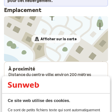
pour cet hébergement.
Emplacement
Afficher sur la carte
À proximité
Distance du centre-ville: environ 200 mètres
Directement sur les pistes
Distance jusqu'aux remontées mécaniques
environ 100 mètres
Ce site web utilise des cookies.
Forfait, cours et matériel de ski
Ce sont de petits fichiers texte qui sont automatiquement