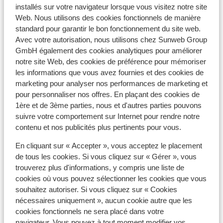
installés sur votre navigateur lorsque vous visitez notre site
Forfait remontées mécaniques
Web. Nous utilisons des cookies fonctionnels de manière
standard pour garantir le bon fonctionnement du site web.
Cours de ski
Avec votre autorisation, nous utilisons chez Sunweb Group
GmbH également des cookies analytiques pour améliorer
notre site Web, des cookies de préférence pour mémoriser
Matériel de ski
les informations que vous avez fournies et des cookies de
marketing pour analyser nos performances de marketing et
pour personnaliser nos offres. En plaçant des cookies de
Autres hébergements - Avoriaz
1ère et de 3ème parties, nous et d'autres parties pouvons
suivre votre comportement sur Internet pour rendre notre
contenu et nos publicités plus pertinents pour vous.
SOWELL COLLECTION Hôtel des Dromonts &
Spa
En cliquant sur « Accepter », vous acceptez le placement
de tous les cookies. Si vous cliquez sur « Gérer », vous
trouverez plus d'informations, y compris une liste de
Résidence Pierre et Vacances Premium L’Amara
cookies où vous pouvez sélectionner les cookies que vous
souhaitez autoriser. Si vous cliquez sur « Cookies
Résidence P&V Premium L'Amara - Prix exclusif
nécessaires uniquement », aucun cookie autre que les
cookies fonctionnels ne sera placé dans votre
navigateur. Vous pouvez à tout moment modifier vos