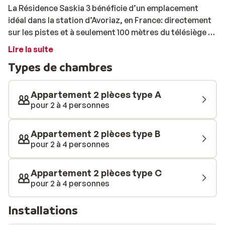
La Résidence Saskia 3 bénéficie d’un emplacement
idéal dans la station d’Avoriaz, en France: directement
sur les pistes et à seulement 100 mètres du télésiège le
plus proche. Vous sortez littéralement de votre
Lire la suite
appartement et êtes immédiatement sur la neige, le
Types de chambres
vrai ski-in/ski-out. Le centre d’Avoriaz se trouve à
environ 200 mètres, avec ses commerces, restaurants
et possibilités d’après-ski toujours à portée de main.
Appartement 2 pièces type A
Les appartements, adaptés pour 2 à 4 personnes, sont
pour 2 à 4 personnes
confortables et accueillants. Les finitions en bois
chaleureux, les touches de couleur et l’agencement
Appartement 2 pièces type B
pratique créent une atmosphère conviviale. Depuis le
pour 2 à 4 personnes
séjour ou le balcon, vous profitez d’une vue sur les
sommets enneigés ou sur le village pittoresque, un
Appartement 2 pièces type C
cadre agréable à tout moment de la journée. La
pour 2 à 4 personnes
kitchenette compacte est équipée de tout le
nécessaire: plaques de cuisson, cafetière et micro-
Installations
ondes, idéale pour préparer un repas simple après une