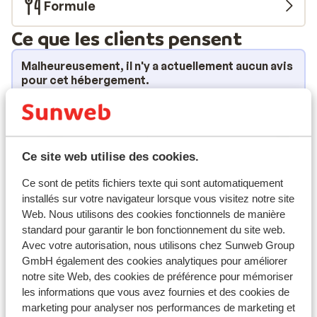
Formule
Ce que les clients pensent
Malheureusement, il n'y a actuellement aucun avis
pour cet hébergement.
Emplacement
Ce site web utilise des cookies.
Ce sont de petits fichiers texte qui sont automatiquement
Afficher sur la carte
installés sur votre navigateur lorsque vous visitez notre site
Web. Nous utilisons des cookies fonctionnels de manière
standard pour garantir le bon fonctionnement du site web.
Avec votre autorisation, nous utilisons chez Sunweb Group
GmbH également des cookies analytiques pour améliorer
À proximité
notre site Web, des cookies de préférence pour mémoriser
Distance du centre-ville: environ 300 mètres
les informations que vous avez fournies et des cookies de
Distance jusqu'a l'arrêt du bus de ski environ 50
marketing pour analyser nos performances de marketing et