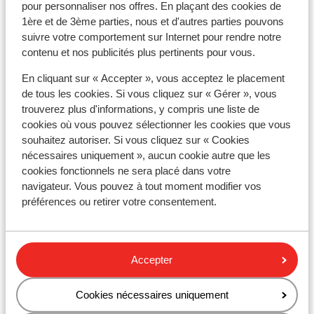
mètres
pour personnaliser nos offres. En plaçant des cookies de
1ère et de 3ème parties, nous et d'autres parties pouvons
Distance jusqu'aux remontées mécaniques
suivre votre comportement sur Internet pour rendre notre
environ 450 mètres
contenu et nos publicités plus pertinents pour vous.
Forfait, cours et matériel de ski
En cliquant sur « Accepter », vous acceptez le placement
de tous les cookies. Si vous cliquez sur « Gérer », vous
Forfait remontées mécaniques
trouverez plus d'informations, y compris une liste de
cookies où vous pouvez sélectionner les cookies que vous
souhaitez autoriser. Si vous cliquez sur « Cookies
Cours de ski
nécessaires uniquement », aucun cookie autre que les
cookies fonctionnels ne sera placé dans votre
navigateur. Vous pouvez à tout moment modifier vos
Matériel de ski
préférences ou retirer votre consentement.
Autres hébergements - Morzine
Accepter
Hôtel Les Lans
Cookies nécessaires uniquement