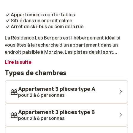
Appartements confortables
Situé dans un endroit calme
Arrêt de ski-bus au coin de la rue
La Résidence Les Bergers est l'hébergement idéal si
vous êtes à la recherche d'un appartement dans un
endroit paisible à Morzine. Les pistes de ski sont
situées à 450 mètres de la résidence. Avec le ski-bus,
Lire la suite
vous pourrez y être en un rien de temps. Les
Types de chambres
appartements dégagent une atmosphère chaleureuse.
vous vous y sentirez comme à la maison! Vous
souhaitez vous reposer après une longue journée
Appartement 3 pièces type A
passée dans les montagnes? De retour à
pour 2 à 6 personnes
l'hébergement, profitez d'une bonne tasse de chocolat
chaud. La cuisine ouverte vous permettra de préparer
Appartement 3 pièces type B
de bons petits plats tout en discutant avec vos amis ou
pour 2 à 6 personnes
votre famille!