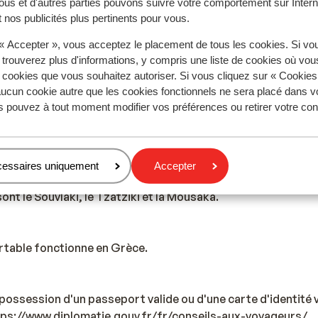
ous et d'autres parties pouvons suivre votre comportement sur Intern
 nos publicités plus pertinents pour vous.
bituel de donner un pourboire de 10%
 « Accepter », vous acceptez le placement de tous les cookies. Si vo
 trouverez plus d'informations, y compris une liste de cookies où vo
s cookies que vous souhaitez autoriser. Si vous cliquez sur « Cookie
ucun cookie autre que les cookies fonctionnels ne sera placé dans v
ême qu’en France, 220 volts.
s pouvez à tout moment modifier vos préférences ou retirer votre c
 boire l'eau de robinet.
cessaires uniquement
Accepter
ont le Souvlaki, le Tzatziki et la Mousaka.
rtable fonctionne en Grèce.
possession d'un passeport valide ou d'une carte d'identité v
ttps://www.diplomatie.gouv.fr/fr/conseils-aux-voyageurs/