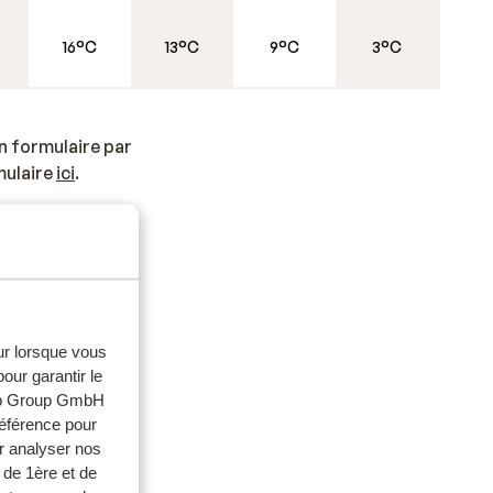
16°C
13°C
9°C
3°C
n formulaire par
mulaire
ici
.
eur lorsque vous
our garantir le
is.
web Group GmbH
référence pour
r analyser nos
 de 1ère et de