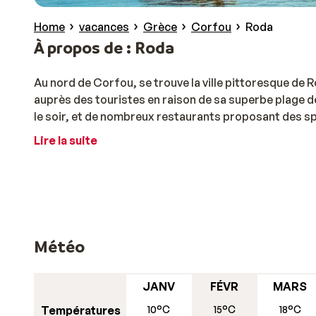
Home
vacances
Grèce
Corfou
Roda
À propos de : Roda
Au nord de Corfou, se trouve la ville pittoresque de Ro
auprès des touristes en raison de sa superbe plage de
le soir, et de nombreux restaurants proposant des spé
Lire la suite
Météo
JANV
FÉVR
MARS
Températures
10°C
15°C
18°C