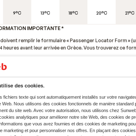
9°C
13°C
18°C
20°C
21°C
FORMATION IMPORTANTE *
doivent remplir le formulaire « Passenger Locator Form » (u
4 heures avant leur arrivée en Grèce. Vous trouverez ce for
ènes.
tilise des cookies.
plus qu'en France.
s fichiers texte qui sont automatiquement installés sur votre navigat
te Web. Nous utilisons des cookies fonctionnels de manière standard p
 est le grec. L’anglais et l’allemand sont aussi souvent compr
ent du site web. Avec votre autorisation, nous utilisons chez Sun
ookies analytiques pour améliorer notre site Web, des cookies de p
nformations que vous avez fournies et des cookies de marketing pou
 marketing et pour personnaliser nos offres. En plaçant des cookies
ficielle est l'euro.