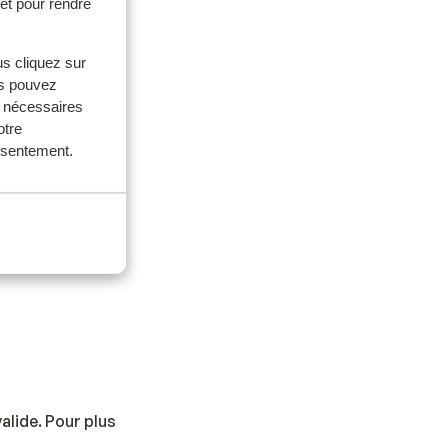
et pour rendre
us cliquez sur
us pouvez
s nécessaires
otre
onsentement.
alide. Pour plus