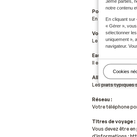
3ème parties, n
notre contenu et
Pourboires :
En Grèce, il est ha
En cliquant sur
« Gérer », vous
sélectionner le
Voltage :
uniquement », a
Le voltage est le m
navigateur. Vou
Eau :
Il est déconseillé de
Gérer
Cookies né
Alimentation :
Les plats typiques s
Réseau :
Votre téléphone po
Titres de voyage :
Vous devez être en 
d'informations : h