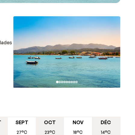
alades
T
SEPT
OCT
NOV
DÉC
27°C
23°C
18°C
14°C