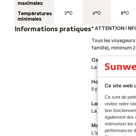
maximales
Températures
2°C
6°C
8°C
minimales
Informations pratiques
* ATTENTION ! N
Tous les voyageurs 
famille), minimum 2
Capitale :
La capitale est Ath
Horaire :
Ce site web u
Il y a une heure de 
Ce sont de petit
Langue :
visitez notre si
La langue officielle
bon fonctionnem
également des c
mémoriser les i
Monnaie :
performances de
L'unité monétaire of