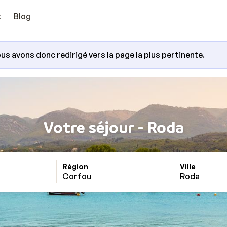
t
Blog
us avons donc redirigé vers la page la plus pertinente.
Votre séjour - Roda
Région
Ville
Corfou
Roda