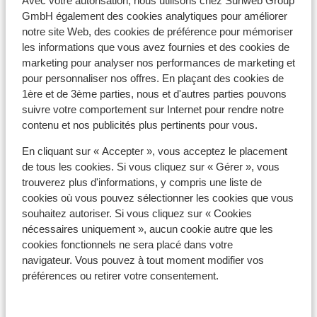
Avec votre autorisation, nous utilisons chez Sunweb Group
conseillons de limiter vos communications autant que
GmbH également des cookies analytiques pour améliorer
notre site Web, des cookies de préférence pour mémoriser
possible, en raison des coûts élevés qui peuvent vous
les informations que vous avez fournies et des cookies de
être facturés par votre opérateur téléphonique.
marketing pour analyser nos performances de marketing et
Veuillez vous renseigner à ce sujet auprès de votre
pour personnaliser nos offres. En plaçant des cookies de
fournisseur avant vos vacances. Si vous souhaitez
1ère et de 3ème parties, nous et d'autres parties pouvons
utiliser Internet via votre téléphone, nous vous
suivre votre comportement sur Internet pour rendre notre
recommandons de le faire via un réseau Wifi.
contenu et nos publicités plus pertinents pour vous.
Désactivez toujours l'itinérance de vos données
lorsque vous êtes à l'étranger.
En cliquant sur « Accepter », vous acceptez le placement
de tous les cookies. Si vous cliquez sur « Gérer », vous
trouverez plus d'informations, y compris une liste de
Numéro d'urgence
cookies où vous pouvez sélectionner les cookies que vous
Le numéro d'urgence en Égypte pour la police est le 122.
souhaitez autoriser. Si vous cliquez sur « Cookies
Le numéro des pompiers est le 180 et si vous avez
nécessaires uniquement », aucun cookie autre que les
besoin d'une ambulance, appelez le 123.
cookies fonctionnels ne sera placé dans votre
navigateur. Vous pouvez à tout moment modifier vos
Bagage
préférences ou retirer votre consentement.
Nous vous recommandons de porter des vêtements
légers en coton les plus frais possible car la chaleur