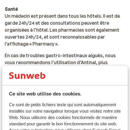
Santé
Un médecin est présent dans tous les hôtels. Il est de
garde 24h/24 et des consultations peuvent être
organisées à l’hôtel. Les pharmacies sont également
ouvertes 24h/24, et sont reconnaissables par
l’affichage « Pharmacy ».
En cas de troubles gastro-intestinaux aiguës, nous
vous recommandons l’utilisation d’Antinal, plus
efficace et rapide que Norit ou Immodium.
Vaccination
Pour des informations à jour sur les vaccinations et
Ce site web utilise des cookies.
d'autres données sur la santé et les voyages, veuillez
visiter le site LCR : https://www.lcr.nl/
Ce sont de petits fichiers texte qui sont automatiquement
installés sur votre navigateur lorsque vous visitez notre site
Téléphoner
Web. Nous utilisons des cookies fonctionnels de manière
Vous pouvez passer des appels téléphoniques en
standard pour garantir le bon fonctionnement du site web.
Egypte avec votre téléphone portable. Nous vous