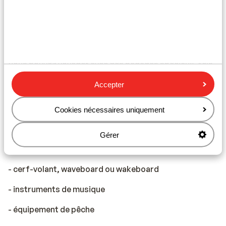
Si vous prenez des bagages spéciaux avec vous, vous
pouvez l'indiquer dans le processus du réservation.
Vous serez ensuite contacté par un agent du Service
Client qui vous aidera tout au long de votre réservation.
Vous pouvez voyager avec des bagages spéciaux, tels
que :
Accepter
- équipement de plongée (sans supplément pour le
transfert)
Cookies nécessaires uniquement
- vélo
Gérer
- équipement de golf
- cerf-volant, waveboard ou wakeboard
- instruments de musique
- équipement de pêche