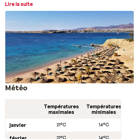
aussi très confortable le soir. Naama Bay est la plus
Lire la suite
chaude et la moins venteuse par rapport aux autres.
N'oubliez pas votre tuba, car le monde sous-marin
regorge de poissons et de coraux colorés !
Météo
Températures
Températures
maximales
minimales
janvier
21°C
14°C
février
21°C
14°C