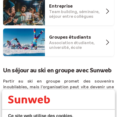
Entreprise
Team building, séminaire,
séjour entre collègues
Groupes étudiants
Association étudiante,
université, école
Un séjour au ski en groupe avec Sunweb
Partir au ski en groupe promet des souvenirs
inoubliables, mais l’organisation peut vite devenir une
tâche fastidieuse. Comment réserver autant de
chambres simultanément ? Trouver un hébergement
qui convienne à tout le monde ? Si vous partez avec des
collègues, la destination doit convenir aux skieurs
débutants comme aux confirmés. Sunweb vous
Ce site web utilise des cookies.