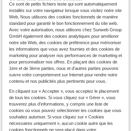
Ce sont de petits fichiers texte qui sont automatiquement
simplifie la vie ! Parcourez notre site et choisissez
installés sur votre navigateur lorsque vous visitez notre site
parmi 220 destinations de ski en
France
, Suisse,
Web. Nous utilisons des cookies fonctionnels de manière
Andorre
et Italie. Découvrez des stations de ski
standard pour garantir le bon fonctionnement du site web.
dynamiques et sportives telles que
Les Deux Alpes
, La
Avec votre autorisation, nous utilisons chez Sunweb Group
Plagne,
Superdévoluy
…
GmbH également des cookies analytiques pour améliorer
Vous souhaitez organiser un séminaire ou team-
notre site Web, des cookies de préférence pour mémoriser
building au ski pour votre entreprise ? Découvrez notre
les informations que vous avez fournies et des cookies de
offre
Sunweb Business
.
marketing pour analyser nos performances de marketing et
pour personnaliser nos offres. En plaçant des cookies de
Des vacances au ski en groupe pour toutes les
1ère et de 3ème parties, nous et d'autres parties pouvons
envies
suivre votre comportement sur Internet pour rendre notre
Un grand
chalet
tout confort, des appartements situés
contenu et nos publicités plus pertinents pour vous.
au pied des pistes
de ski, ou un hôtel avec restaurant…
En cliquant sur « Accepter », vous acceptez le placement
choisissez ce qui correspond le mieux pour votre séjour
de tous les cookies. Si vous cliquez sur « Gérer », vous
au ski en groupe. Avec Sunweb, vous êtes sûr de trouver
trouverez plus d'informations, y compris une liste de
l’hébergement idéal. Ajoutez des
extras
pour faciliter
cookies où vous pouvez sélectionner les cookies que vous
l’organisation de vos vacances au ski en groupe :
souhaitez autoriser. Si vous cliquez sur « Cookies
formules repas, cours de ski, courses livrées… Tout est
nécessaires uniquement », aucun cookie autre que les
pensé pour vous offrir un séjour sur mesure. De plus, en
cookies fonctionnels ne sera placé dans votre