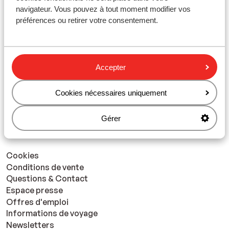
réservant votre séjour au ski en groupe avec Sunweb,
navigateur. Vous pouvez à tout moment modifier vos
vous bénéficiez de la
formule tout compris
: les forfaits
préférences ou retirer votre consentement.
et le matériel sont inclus. Avec Sunweb, vous êtes sûr
de passer des vacances inoubliables à la montagne.
Accepter
A propos de Sunweb
Cookies nécessaires uniquement
Paramétrage des cookies
Gérer
Préférences marketing
Cookies
Conditions de vente
Questions & Contact
Espace presse
Offres d'emploi
Informations de voyage
Newsletters