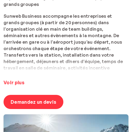
grands groupes
Sunweb Business accompagne les entreprises et
grands groupes (à partir de 20 personnes) dans
l’organisation clé en main de team buildings,
séminaires et autres évènements à la montagne. De
l’arrivée en gare ou à l’aéroport jusqu’au départ, nous
orchestrons chaque étape de votre événement.
Transferts vers la station, installation dans votre
hébergement, déjeuners et dîners d’équipe, temps de
travail en salle de séminaire, activités incentive
(motoneige, apéro igloo, expériences exclusives…) :
tout est pensé pour allier performance professionnelle
Voir plus
et moments de cohésion.
Des grandes stations alpines aux destinations plus
Demandez un devis
intimistes, nous concevons des expériences sur
mesure, alignées avec vos objectifs. Hôtel, résidence
ou chalet au pied des pistes : vous choisissez le niveau
d’accompagnement, nous nous occupons du reste.