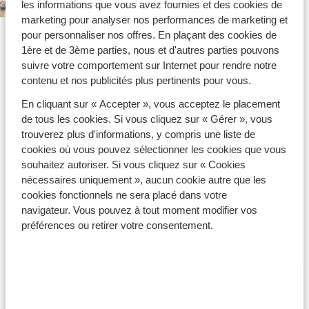
les informations que vous avez fournies et des cookies de
marketing pour analyser nos performances de marketing et
pour personnaliser nos offres. En plaçant des cookies de
1ère et de 3ème parties, nous et d'autres parties pouvons
Avec Sunweb Business, organisez facilement votre
suivre votre comportement sur Internet pour rendre notre
voyage au ski d'entreprise. Que vous prépariez un
contenu et nos publicités plus pertinents pour vous.
séminaire ski, un incentive ski, un déplacement en
groupe dès 20 personnes, ou un séjour au ski pour votre
En cliquant sur « Accepter », vous acceptez le placement
comité d’entreprise, nous proposons une offre
de tous les cookies. Si vous cliquez sur « Gérer », vous
complète. Pour tous nos voyages dont nos séjours au
trouverez plus d'informations, y compris une liste de
ski pour votre CSE, l’hébergement et le matériel de ski
cookies où vous pouvez sélectionner les cookies que vous
sont toujours inclus. L'idéal pour offrir à vos
souhaitez autoriser. Si vous cliquez sur « Cookies
collaborateurs une expérience mémorable en
nécessaires uniquement », aucun cookie autre que les
montagne.
cookies fonctionnels ne sera placé dans votre
navigateur. Vous pouvez à tout moment modifier vos
Une expérience complète, pensée pour
préférences ou retirer votre consentement.
vos équipes
Résidences, hôtels &
chalets