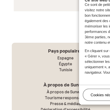
Ce sont de petit
visitez notre si
bon fonctionnem
également des c
mémoriser les i
performances de
3ème parties, n
notre contenu et
Pays populaires
En cliquant sur
« Gérer », vous
Espagne
sélectionner le
Égypte
uniquement », a
Tunisie
navigateur. Vou
À propos de Sunweb
À propos de Sunweb
Gérer
Cookies né
Tourisme responsable
Presse & médias
Déclaration d'accessibilité