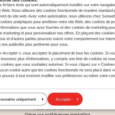
s fichiers texte qui sont automatiquement installés sur votre navigat
te Web. Nous utilisons des cookies fonctionnels de manière standard p
ent du site web. Avec votre autorisation, nous utilisons chez Sun
ookies analytiques pour améliorer notre site Web, des cookies de p
nformations que vous avez fournies et des cookies de marketing pou
 marketing et pour personnaliser nos offres. En plaçant des cookies
ous et d'autres parties pouvons suivre votre comportement sur Intern
 nos publicités plus pertinents pour vous.
Régions populaires
 « Accepter », vous acceptez le placement de tous les cookies. Si vo
 trouverez plus d'informations, y compris une liste de cookies où vo
Mer Rouge
s cookies que vous souhaitez autoriser. Si vous cliquez sur « Cookie
Lanzarote
ucun cookie autre que les cookies fonctionnels ne sera placé dans v
Golfe d'Hammamet
s pouvez à tout moment modifier vos préférences ou retirer votre c
Politique de confidentialité & cookies
Politique de confidentialité
cessaires uniquement
Accepter
Politique relative aux cookies
Paramètres des cookies
Gérer vos préférences marketing