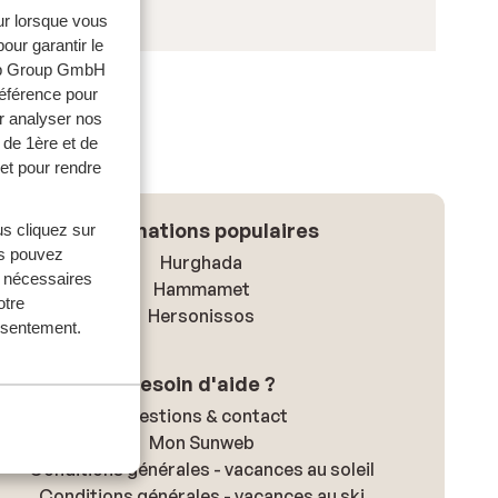
eur lorsque vous
our garantir le
web Group GmbH
référence pour
r analyser nos
 de 1ère et de
et pour rendre
Destinations populaires
us cliquez sur
us pouvez
Hurghada
s nécessaires
Hammamet
otre
Hersonissos
onsentement.
Besoin d'aide ?
Questions & contact
Mon Sunweb
Conditions générales - vacances au soleil
Conditions générales - vacances au ski