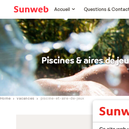
Accueil
Questions & Contac
Piscines & aires de je
Home
vacances
piscine-et-aire-de-jeux
Ce site web u