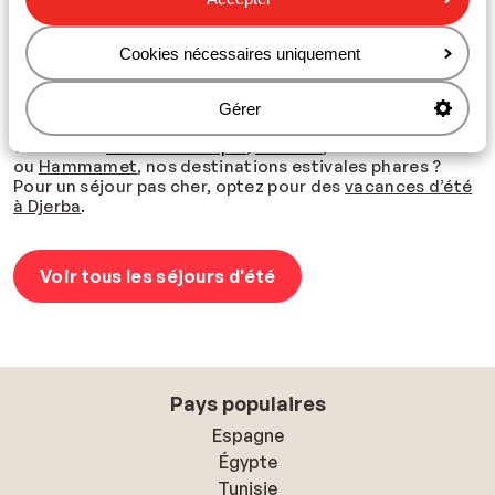
chouchouter ? Optez pour des
vacances all-inclusive
:
tout est inclus ! Profitez d'une nourriture savoureuse et
de boissons à volonté, sans mentionner les nombreuses
Cookies nécessaires uniquement
activités et animations ! Vous n’aurez donc à vous
soucier de rien lors de votre séjour au soleil.
Vous vous
demandez où partir en juillet ou en août pendant les
Gérer
vacances scolaires d'été ? Pourquoi ne pas découvrir le
charme de
la Riviera Turque
,
la Crète
,
ou
Hammamet
,
nos destinations estivales phares ?
Pour un séjour pas cher, optez pour des
vacances d’été
à Djerba
.
Voir tous les séjours d'été
Pays populaires
Espagne
Égypte
Tunisie