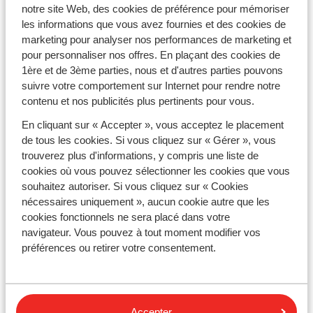
Des vacances d'été pas chères en
notre site Web, des cookies de préférence pour mémoriser
famille
les informations que vous avez fournies et des cookies de
marketing pour analyser nos performances de marketing et
Partir pendant les vacances scolaires d'été
pour personnaliser nos offres. En plaçant des cookies de
1ère et de 3ème parties, nous et d'autres parties pouvons
Vous souhaitez partir en vacances en famille cet été ?
Sunweb propose des hôtels destinés aux familles avec
suivre votre comportement sur Internet pour rendre notre
toutes les installations nécessaires comme les clubs
contenu et nos publicités plus pertinents pour vous.
enfant ou encore les piscines avec toboggans. Une
équipe d'animateurs se fera un plaisir de superviser des
En cliquant sur « Accepter », vous acceptez le placement
activités ludiques et originales, pour le plus grand
de tous les cookies. Si vous cliquez sur « Gérer », vous
bonheur des parents. À la recherche de vacances
trouverez plus d'informations, y compris une liste de
estivales à un prix imbattable ? Sunweb propose des
cookies où vous pouvez sélectionner les cookies que vous
séjours correspondant à tous les budgets et à toutes
les envies. Inscrivez-vous à notre
newsletter
pour être
souhaitez autoriser. Si vous cliquez sur « Cookies
sûr de ne manquer aucune de nos offres. Pour plus de
nécessaires uniquement », aucun cookie autre que les
choix, découvrez également toutes nos offres de
cookies fonctionnels ne sera placé dans votre
vacances au soleil
.
navigateur. Vous pouvez à tout moment modifier vos
Des vacances tout compris vers l'une de nos
préférences ou retirer votre consentement.
destinations été populaires 2026
Comme une envie de parfaire votre bronzage à la plage,
siroter de savoureux cocktails et de vous faire
Accepter