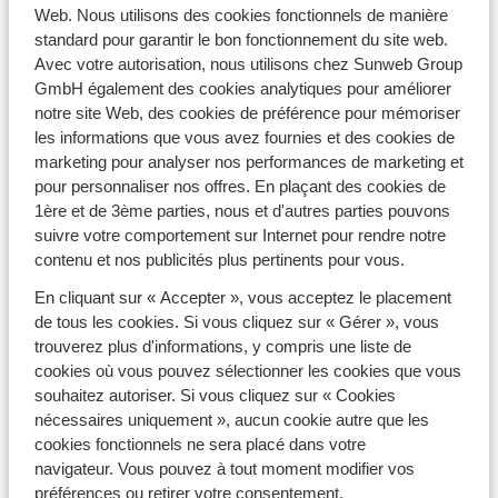
Nous vous avons réservé une sélection d'hébergements
Web. Nous utilisons des cookies fonctionnels de manière
qui conviendra à toute la famille, et à toutes les envies :
standard pour garantir le bon fonctionnement du site web.
chalet traditionnel, résidence haut de gamme, hôtel...
Avec votre autorisation, nous utilisons chez Sunweb Group
À vous de choisir le logement adapté pour votre séjour
GmbH également des cookies analytiques pour améliorer
à Noël au ski ! Bien sûr, nous vous proposons toujours
notre site Web, des cookies de préférence pour mémoriser
des hébergements au
prix le plus bas
!
les informations que vous avez fournies et des cookies de
marketing pour analyser nos performances de marketing et
Vacances de Noël au ski : trouvez l'hébergement
pour personnaliser nos offres. En plaçant des cookies de
de vos rêves
1ère et de 3ème parties, nous et d'autres parties pouvons
Vous avez du mal à vous décider pour choisir
suivre votre comportement sur Internet pour rendre notre
l'hébergement pour votre séjour à Noël au ski ? Ne
contenu et nos publicités plus pertinents pour vous.
cherchez plus, nous avons ce qu'il vous faut ! Pour des
En cliquant sur « Accepter », vous acceptez le placement
vacances à Noël au ski en famille, nous vous
de tous les cookies. Si vous cliquez sur « Gérer », vous
recommandons d'opter pour un joli
chalet
traditionnel,
trouverez plus d'informations, y compris une liste de
avec tout le confort moderne. À moins que vous ne
cookies où vous pouvez sélectionner les cookies que vous
préfériez jeter un oeil à notre sélection de
logements
souhaitez autoriser. Si vous cliquez sur « Cookies
Pierre & Vacances
pour Noël. Vous pourrez ainsi profiter
nécessaires uniquement », aucun cookie autre que les
de nombreux avantages, tels qu'un hébergement skis
cookies fonctionnels ne sera placé dans votre
aux pieds, des appartements spacieux ou encore un
navigateur. Vous pouvez à tout moment modifier vos
centre de bien-être. Pour faire plaisir aux petits comme
préférences ou retirer votre consentement.