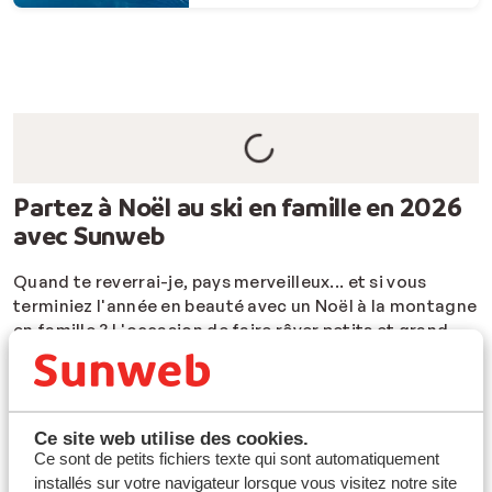
Partez à Noël au ski en famille en 2026
avec Sunweb
Quand te reverrai-je, pays merveilleux... et si vous
terminiez l'année en beauté avec un Noël à la montagne
en famille ? L'occasion de faire rêver petits et grand,
c'est de leur offrir un Noël sous la neige ! Partez à Noël
au ski
en famille
, entre amis, ou encore à deux. Nous
avons ce qu'il vous faut pour passer un Noël magique
au ski ! Quoi de plus beau qu'un Noël blanc, avec les
Ce site web utilise des cookies.
montagnes en arrière-plan ? Imaginez-vous dans un
Ce sont de petits fichiers texte qui sont automatiquement
chalet de rêve, au coin de la cheminée, le rêve, non ?
installés sur votre navigateur lorsque vous visitez notre site