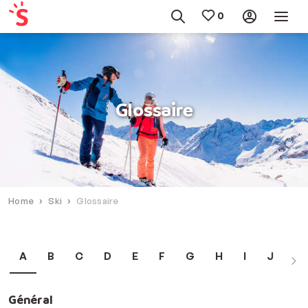
Glossaire
Home
Ski
Glossaire
A
B
C
D
E
F
G
H
I
J
L
Général