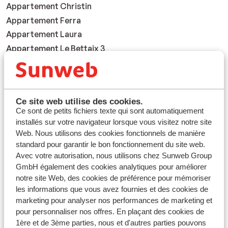
Appartement Christin
Appartement Ferra
Appartement Laura
Appartement Le Bettaix 3
Appartement Le Petit Valentin
Appartements Anyos Park
Appartements Caribou
Ce site web utilise des cookies.
Appartements Les Adelphies
Ce sont de petits fichiers texte qui sont automatiquement
Appartements Miramonti
installés sur votre navigateur lorsque vous visitez notre site
Appartements Nordic
Web. Nous utilisons des cookies fonctionnels de manière
standard pour garantir le bon fonctionnement du site web.
Apparthotel Prestige Odalys lEclose
Avec votre autorisation, nous utilisons chez Sunweb Group
Apparthotel Prestige Odalys LEcrin Blanc
GmbH également des cookies analytiques pour améliorer
Aquila Dolomites Residence
notre site Web, des cookies de préférence pour mémoriser
Art Hotel Grandes Murailles
les informations que vous avez fournies et des cookies de
marketing pour analyser nos performances de marketing et
Art Hotel Grivola
pour personnaliser nos offres. En plaçant des cookies de
Au Charmant Petit Lac Spa Park Hotel
1ère et de 3ème parties, nous et d'autres parties pouvons