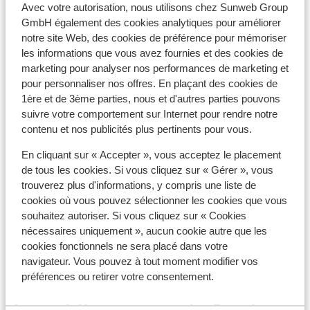
Avec votre autorisation, nous utilisons chez Sunweb Group
GmbH également des cookies analytiques pour améliorer
À proximité
notre site Web, des cookies de préférence pour mémoriser
Distance du centre-ville: environ 150 mètres
les informations que vous avez fournies et des cookies de
Distance jusqu'aux pistes de ski environ 500
marketing pour analyser nos performances de marketing et
mètres
pour personnaliser nos offres. En plaçant des cookies de
Distance jusqu'aux remontées mécaniques
1ère et de 3ème parties, nous et d'autres parties pouvons
environ 150 mètres
suivre votre comportement sur Internet pour rendre notre
contenu et nos publicités plus pertinents pour vous.
Forfait, cours et matériel de ski
En cliquant sur « Accepter », vous acceptez le placement
de tous les cookies. Si vous cliquez sur « Gérer », vous
Forfait remontées mécaniques
trouverez plus d'informations, y compris une liste de
cookies où vous pouvez sélectionner les cookies que vous
souhaitez autoriser. Si vous cliquez sur « Cookies
Cours de ski
nécessaires uniquement », aucun cookie autre que les
cookies fonctionnels ne sera placé dans votre
navigateur. Vous pouvez à tout moment modifier vos
Matériel de ski
préférences ou retirer votre consentement.
Autres hébergements - Le Grand