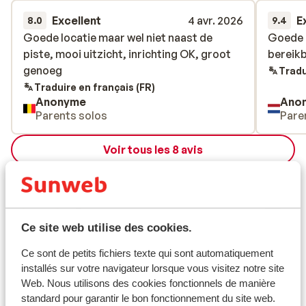
Excellent
4 avr. 2026
E
8.0
9.4
Goede locatie maar wel niet naast de
Goede locatie maar wel niet naast de
Goede l
Goede l
piste, mooi uitzicht, inrichting OK, groot
piste, mooi uitzicht, inrichting OK, groot
bereikb
bereikb
genoeg
genoeg
Tradu
Traduire en français (FR)
Anonyme
Ano
Parents solos
Pare
Voir tous les 8 avis
Emplacement
Ce site web utilise des cookies.
Ce sont de petits fichiers texte qui sont automatiquement
Afficher sur la carte
installés sur votre navigateur lorsque vous visitez notre site
Web. Nous utilisons des cookies fonctionnels de manière
standard pour garantir le bon fonctionnement du site web.