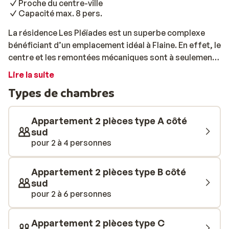
Proche du centre-ville
Capacité max. 8 pers.
La résidence Les Pléïades est un superbe complexe
bénéficiant d’un emplacement idéal à Flaine. En effet, le
centre et les remontées mécaniques sont à seulement
150 mètres, tandis que les pistes se trouvent à 500
Lire la suite
mètres. Idéal pour profiter pleinement des joies du ski,
Types de chambres
que vous séjourniez en famille ou entre amis! De
confortables et spacieux appartements vous
attendent, pour un retour des pistes au calme. Ils
Appartement 2 pièces type A côté
possèdent un balcon orienté sud, où vous pourrez
sud
pour 2 à 4 personnes
prendre d’agréables bains de soleil et admirer
l’imprenable vue sur les sommets enneigés. Du 2 pièces
2 à 4 personnes au 3 pièces pouvant accueillir jusqu’à 8
Appartement 2 pièces type B côté
personnes, tout le monde y trouvera son compte. Bien
sud
équipés, ils disposent d’un agréable salon et de
pour 2 à 6 personnes
grandes baies vitrées, d’une télévision, d’un coin
cuisine (2/4 plaques électriques, four multi-fonction,
Appartement 2 pièces type C