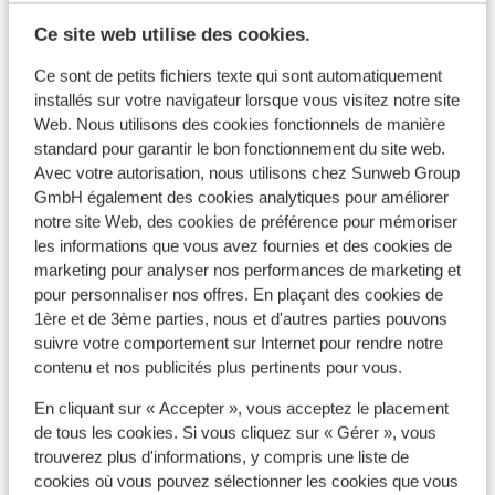
Voir tous les 3 avis
Ce site web utilise des cookies.
Forfait, cours et matériel de ski
Ce sont de petits fichiers texte qui sont automatiquement
installés sur votre navigateur lorsque vous visitez notre site
Forfait remontées mécaniques
Web. Nous utilisons des cookies fonctionnels de manière
standard pour garantir le bon fonctionnement du site web.
Avec votre autorisation, nous utilisons chez Sunweb Group
Cours de ski
GmbH également des cookies analytiques pour améliorer
notre site Web, des cookies de préférence pour mémoriser
Matériel de ski
les informations que vous avez fournies et des cookies de
marketing pour analyser nos performances de marketing et
pour personnaliser nos offres. En plaçant des cookies de
Autres hébergements - Le Grand
1ère et de 3ème parties, nous et d'autres parties pouvons
suivre votre comportement sur Internet pour rendre notre
Massif
contenu et nos publicités plus pertinents pour vous.
Hôtel MGM Les Suites d'Alexane
En cliquant sur « Accepter », vous acceptez le placement
de tous les cookies. Si vous cliquez sur « Gérer », vous
trouverez plus d'informations, y compris une liste de
Hôtel MGM Alhena
cookies où vous pouvez sélectionner les cookies que vous