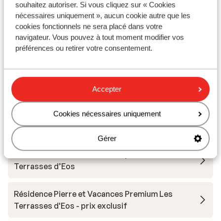
souhaitez autoriser. Si vous cliquez sur « Cookies
Résidence MGM Alhena
nécessaires uniquement », aucun cookie autre que les
cookies fonctionnels ne sera placé dans votre
navigateur. Vous pouvez à tout moment modifier vos
Résidence MGM Alexane
préférences ou retirer votre consentement.
Club Belambra Flaine Panorama
Accepter
Résidence Gémeaux
Cookies nécessaires uniquement
Hôtel Le Totem
Gérer
Résidence Pierre et Vacances premium Les
Terrasses d’Eos
Résidence Pierre et Vacances Premium Les
Terrasses d'Eos - prix exclusif