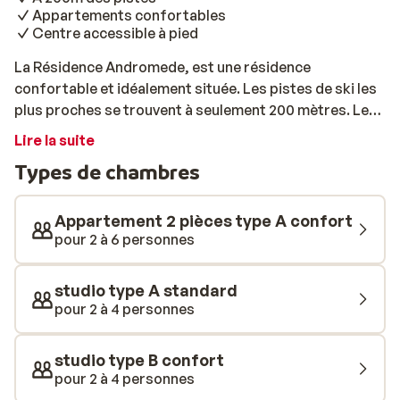
Appartements confortables
Centre accessible à pied
La Résidence Andromede, est une résidence
confortable et idéalement située. Les pistes de ski les
plus proches se trouvent à seulement 200 mètres. Le
centre est également accessible à pied. Les
Lire la suite
appartements sont simples, avec pour chacun, une
Types de chambres
décoration différente. Après une longue journée sur
les pistes, installez-vous confortablement dans votre
appartement, ou profitez d'un moment de convivialité
Appartement 2 pièces type A confort
dans le centre. Allez dîner au restaurant ou prenez un
pour 2 à 6 personnes
verre pour terminer la journée en beauté!
studio type A standard
pour 2 à 4 personnes
studio type B confort
pour 2 à 4 personnes