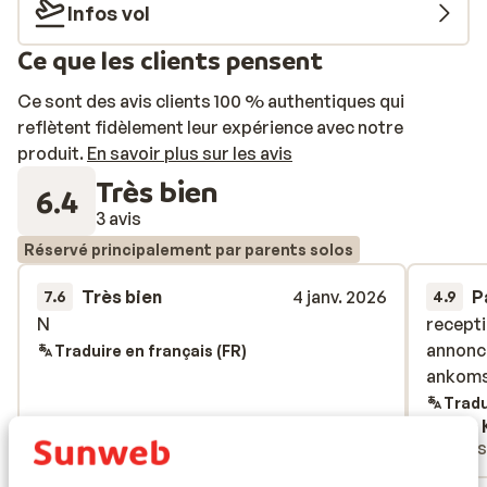
Infos vol
Ce que les clients pensent
Ce sont des avis clients 100 % authentiques qui
reflètent fidèlement leur expérience avec notre
produit.
En savoir plus sur les avis
Très bien
6.4
3 avis
Réservé principalement par parents solos
Très bien
4 janv. 2026
P
7.6
4.9
N
N
recept
recept
annonce
annonce
Traduire en français (FR)
ankomst
ankomst
Tradu
Anonyme
Kim 
Parents solos
Ami