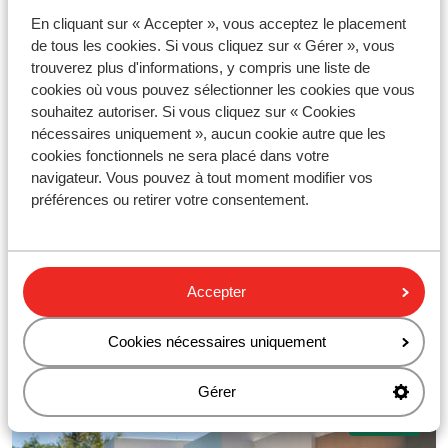
En cliquant sur « Accepter », vous acceptez le placement
de tous les cookies. Si vous cliquez sur « Gérer », vous
trouverez plus d'informations, y compris une liste de
cookies où vous pouvez sélectionner les cookies que vous
souhaitez autoriser. Si vous cliquez sur « Cookies
Hôtels tendances
nécessaires uniquement », aucun cookie autre que les
Dans ou près du centre
cookies fonctionnels ne sera placé dans votre
navigateur. Vous pouvez à tout moment modifier vos
Hôtels attentifs aux détails
préférences ou retirer votre consentement.
Pour se détendre avec style
En savoir plus sur Boutique
Accepter
Voir les séjours Boutique
Cookies nécessaires uniquement
Gérer
Villages