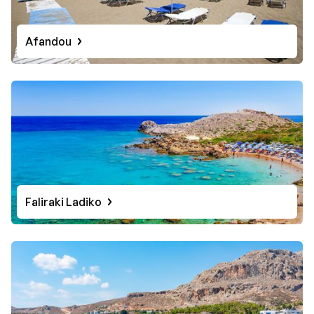
Afandou
Faliraki Ladiko