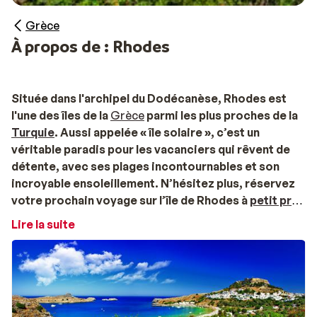
Grèce
À propos de : Rhodes
Située dans l'archipel du Dodécanèse, Rhodes est
l'une des îles de la
Grèce
parmi les plus proches de la
Turquie
. Aussi appelée « île solaire », c’est un
véritable paradis pour les vacanciers qui rêvent de
détente, avec ses plages incontournables et son
incroyable ensoleillement. N’hésitez plus, réservez
votre prochain voyage sur l’île de Rhodes à
petit prix
,
avec Sunweb !
Lire la suite
Vos vacances sur l’île de Rhodes avec Sunweb
Vous rêvez d’un séjour en Grèce, sur l’île de Rhodes
dans un hébergement tout confort ? Notre sélection
de complexe hôteliers répondront parfaitement à vos