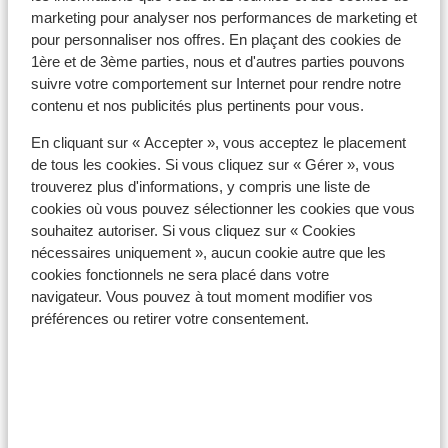
marketing pour analyser nos performances de marketing et
pour personnaliser nos offres. En plaçant des cookies de
1ère et de 3ème parties, nous et d'autres parties pouvons
suivre votre comportement sur Internet pour rendre notre
contenu et nos publicités plus pertinents pour vous.
En cliquant sur « Accepter », vous acceptez le placement
Le vrai Rhodes
À partir de 48 €
de tous les cookies. Si vous cliquez sur « Gérer », vous
Au cours de cette belle journée, vous découvrirez non
trouverez plus d'informations, y compris une liste de
seulement la vie locale de Rhodes, mais vous
cookies où vous pouvez sélectionner les cookies que vous
découvrirez également les différences entre l'Est et
l'Ouest de l'île, et de superbes villages pittoresques.
souhaitez autoriser. Si vous cliquez sur « Cookies
Notre guide, qui vit sur l’île depuis de nombreuses
nécessaires uniquement », aucun cookie autre que les
années, vous fera découvrir le vrai Rhodes. Nous
cookies fonctionnels ne sera placé dans votre
commencerons a journée par une visite de la colline de
navigateur. Vous pouvez à tout moment modifier vos
Filerimos, juste à l'extérieur de la ville de Rhodes. Au
niveau de la croix de 18 mètres de haut, perchée sur la
préférences ou retirer votre consentement.
colline, vous aurez une magnifique vue sur l’île. Nous
ferons ensuite une pause et prendrons un café en
terrasse située au bord de la mer. Nous découvrirons
ensuite le château de Kritinia, situé à l’ouest de l'île. Ce
château offre une vue imprenable sur la mer. Il sera
ensuite temps de déguster des produits locaux, y
compris le vin et le souma, pour lesquels Rhodes est