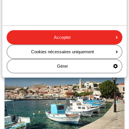
également connue. Nous visiterons un joli petit village
et prendrons le temps d’apprécier un déjeuner
traditionnel. Nous terminerons la journée dans la vallée
des 7 sources, un lieu splendide connu pour ses
sources et ruisseaux. Le déjeuner, les boissons et le
ticket pour Filerimos ne sont pas inclus dans le prix de
l’excursion. Possibilité de réserver à Ialyssos, Ixia,
Faliraki et la ville de Rhodes.
Accepter
Cookies nécessaires uniquement
Gérer