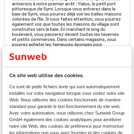
arriverons à notre premier arrêt : Yialos, le petit port
pittoresque de Symi. Lorsque vous entrerez dans la
baie de Symi, vous pourrez déjà voir les belles maisons
colorées de l'île. Si vous faites attention, vous pourrez
également voir que toutes les maisons du village sont
construites vers la baie. En marchant le long du
boulevard, vous passerez devant toutes les tavernes
et petits commerces. Dans certains magasins, vous
pourrez acheter les fameuses éponges pour
lesquelles Symi est connu. Marchez jusqu'à Chora, le
plus vieux village de l'île, où la vue est à couper le
souffle. Vous pourrez déjeuner (de votre côté) dans
l'une des nombreuses tavernes grecques typiques où
vous pourrez déguster les spécialités de Symi.
Ce site web utilise des cookies.
Ce sont de petits fichiers texte qui sont automatiquement
installés sur votre navigateur lorsque vous visitez notre site
Web. Nous utilisons des cookies fonctionnels de manière
standard pour garantir le bon fonctionnement du site web.
Avec votre autorisation, nous utilisons chez Sunweb Group
GmbH également des cookies analytiques pour améliorer
notre site Web, des cookies de préférence pour mémoriser
les informations que vous avez fournies et des cookies de