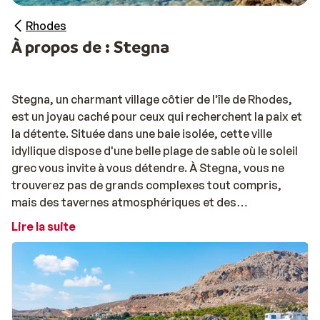
Rhodes
À propos de : Stegna
Stegna, un charmant village côtier de l'île de Rhodes,
est un joyau caché pour ceux qui recherchent la paix et
la détente. Située dans une baie isolée, cette ville
idyllique dispose d'une belle plage de sable où le soleil
grec vous invite à vous détendre. À Stegna, vous ne
trouverez pas de grands complexes tout compris,
mais des tavernes atmosphériques et des
hébergements de petite taille entourés de la chaleur
Lire la suite
accueillante des habitants. Ici, vous pourrez goûter à
l'authentique culture grecque et déguster des plats de
poisson frais dans des restaurants traditionnels. La
filoxenia, ou la fameuse hospitalité grecque, est bien
vivante ici.