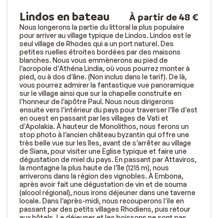
Lindos en bateau
À partir de 48 €
Nous longerons la partie du littoral la plus populaire
pour arriver au village typique de Lindos. Lindos est le
seul village de Rhodes qui a un port naturel. Des
petites ruelles étroites bordées par des maisons
blanches. Nous vous emmènerons au pied de
l’acropole d’Athéna Lindia, où vous pourrez monter à
pied, ou à dos d’âne. (Non inclus dans le tarif). De là,
vous pourrez admirer la fantastique vue panoramique
sur le village ainsi que sur la chapelle construite en
l’honneur de l’apôtre Paul. Nous nous dirigerons
ensuite vers l’intérieur du pays pour traverser l’île d’est
en ouest en passant par les villages de Vati et
d’Apolakia. À hauteur de Monolithos, nous ferons un
stop photo à l’ancien château byzantin qui offre une
très belle vue sur les îles, avant de s’arrêter au village
de Siana, pour visiter une Eglise typique et faire une
dégustation de miel du pays. En passant par Attaviros,
la montagne la plus haute de l’île (1215 m), nous
arriverons dans la région des vignobles. À Embona,
après avoir fait une dégustation de vin et de souma
(alcool régional), nous irons déjeuner dans une taverne
locale. Dans l’après-midi, nous recouperons l’ile en
passant par des petits villages Rhodiens, puis retour
aux hôtels. Le déjeuner et les boissons ne sont pas