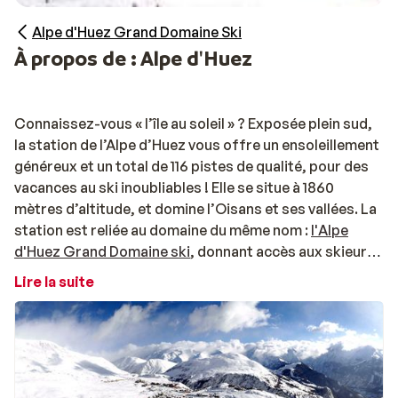
Alpe d'Huez Grand Domaine Ski
À propos de : Alpe d'Huez
Connaissez-vous « l’île au soleil » ? Exposée plein sud,
la station de l’Alpe d’Huez vous offre un ensoleillement
généreux et un total de 116 pistes de qualité, pour des
vacances au ski inoubliables ! Elle se situe à 1860
mètres d’altitude, et domine l’Oisans et ses vallées. La
station est reliée au domaine du même nom :
l'Alpe
d'Huez Grand Domaine ski
, donnant accès aux skieurs
aux stations de Vaujany, Oz-en-Oisans, Auris-en-
Lire la suite
Oisans, et offrant 250 kilomètres de pistes tous
niveaux.
Vos vacances au ski à l’Alpe d’Huez
Ne vous attardez pas sur l’architecture des années 70