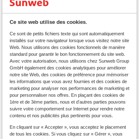
finir sa journée de ski en beauté ! Que vous soyez un
skieur en herbe ou au contraire un pro de la glisse, un
adepte des sensations fortes, ou tout simplement un
Ce site web utilise des cookies.
épicurien à la recherche de grands espaces enneigés…
un séjour au ski à l’Alpe d’Huez vous réserve de belles
Ce sont de petits fichiers texte qui sont automatiquement
surprises !
installés sur votre navigateur lorsque vous visitez notre site
Web. Nous utilisons des cookies fonctionnels de manière
standard pour garantir le bon fonctionnement du site web.
Excellent
8.6
Avec votre autorisation, nous utilisons chez Sunweb Group
Appart'hôtel Prestige Odalys
GmbH également des cookies analytiques pour améliorer
Ré
notre site Web, des cookies de préférence pour mémoriser
l'Eclose
L'
les informations que vous avez fournies et des cookies de
Alpe d'Huez
Alpe d'Huez Grand Domaine Ski
Alp
marketing pour analyser nos performances de marketing et
France
Fra
pour personnaliser nos offres. En plaçant des cookies de
Complexe luxueux
1ère et de 3ème parties, nous et d'autres parties pouvons
I
À seulement 100 mètres des remontées
N
suivre votre comportement sur Internet pour rendre notre
mécaniques
Piscine intérieure chauffée et sauna
contenu et nos publicités plus pertinents pour vous.
A
prix p.p. à partir de
En cliquant sur « Accepter », vous acceptez le placement
Sam. 5 Déc. - Sam. 12 Déc.
Dim.
891 €
de tous les cookies. Si vous cliquez sur « Gérer », vous
Logement seul
2
pers.
Log