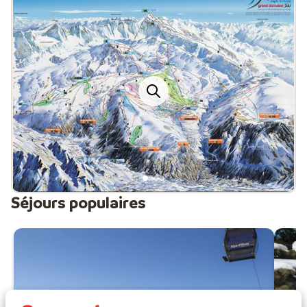
qui rendront vos vacances au ski à l’Alpe d’Huez encore
plus appréciables !
Par ailleurs, vos soirées à l'Alpe d'Huez complèteront
votre plaisir. En effet, vous découvrirez le meilleur de la
gastronomie locale dans les bars et dans les
restaurants situés au centre de la station ou en
altitude. Pour vous amuser entre amis, vous pourrez
vous rendre au Free Ride ou dans l'une des
discothèques de la station. Après le ski, les activités ne
manqueront pas non plus. Les plus fêtards pourront
danser jusqu’au bout de la nuit dans les discothèques.
Séjours populaires
L'Alpe d’Huez est en effet réputée pour son après-ski
animé, dont l’un des lieux incontournables est le
légendaire Moosebar. On y profite de la musique, des
boissons et d’une ambiance unique jusque tard dans la
nuit. Attention toutefois : le Moosebar est
extrêmement prisé, alors mieux vaut arriver tôt pour