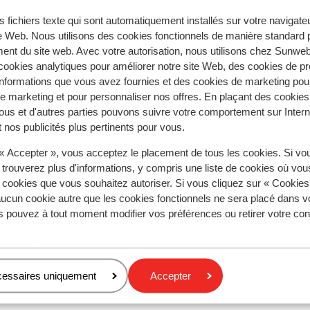
tent fidèlement leur expérience avec notre produit.
s fichiers texte qui sont automatiquement installés sur votre navigat
te Web. Nous utilisons des cookies fonctionnels de manière standard p
ent du site web. Avec votre autorisation, nous utilisons chez Sun
ookies analytiques pour améliorer notre site Web, des cookies de p
Réservé principalement par fa
nformations que vous avez fournies et des cookies de marketing pou
 marketing et pour personnaliser nos offres. En plaçant des cookies
 2026
Très bien
4 avr.
7.7
ous et d'autres parties pouvons suivre votre comportement sur Intern
Het appartement is ruim met 3 slaapkamers. De
Het appartement is ruim met 3 slaapkamers. De
 nos publicités plus pertinents pour vous.
pas
pas
uitrusting is goed. De badkamers zijn wel verouder
uitrusting is goed. De badkamers zijn wel verouder
 « Accepter », vous acceptez le placement de tous les cookies. Si vo
 de
 de
net als de algemene staat van het appartement ku
net als de algemene staat van het appartement ku
 trouverez plus d'informations, y compris une liste de cookies où vo
our
our
ze wat extra onderhoud gebruiken of gerenoveerd
ze wat extra onderhoud gebruiken of gerenoveerd
s cookies que vous souhaitez autoriser. Si vous cliquez sur « Cookie
avec
worden. De locatie, het terras en de wellness make
worden. De locatie, het terras en de wellness maken
ucun cookie autre que les cookies fonctionnels ne sera placé dans v
echter wel goed.
plus
s pouvez à tout moment modifier vos préférences ou retirer votre c
Traduire en français (FR)
Anonyme
Familles
cessaires uniquement
Accepter