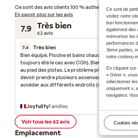
Ce sont des avis clients 100 % authentiques qui reflè
Ce sont de petit
En savoir plus sur les avis
visitez notre si
Très bien
bon fonctionnem
7.9
également des c
62 avis
mémoriser les i
performances de
Très bien
11 avr.
7.6
3ème parties, n
Bien équipé. Piscine et bains chauds (ce qui n’a pas
Bien équipé. Piscine et bains chauds (ce qui n’a pas
notre contenu et
toujours été le cas avec CGh). Bien situé bien que 
toujours été le cas avec CGh). Bien situé bien que 
En cliquant sur
au pied des pistes. Le problème principal est le fait
au pied des pistes. Le problème principal est le fait
« Gérer », vous
devoir prendre plusieurs ascenseurs et couloirs p
devoir prendre plusieurs ascenseurs et couloirs p
sélectionner le
accéder aux différents endroits (comme souvent 
accéder aux différents endroits (comm...
plus
uniquement », a
CGH)
navigateur. Vou
Joyfulify
Familles
Voir tous les 62 avis
Gérer
Cookies né
Emplacement