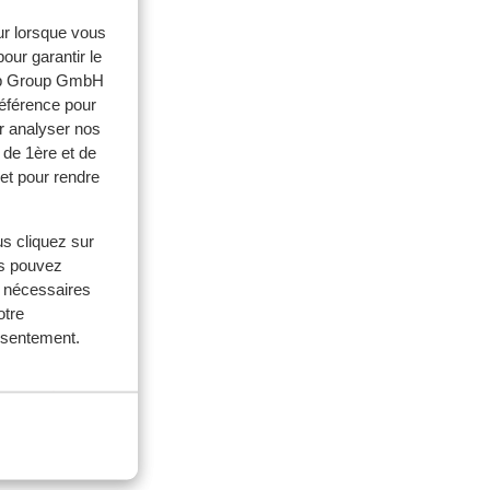
eur lorsque vous
our garantir le
web Group GmbH
référence pour
milles
r analyser nos
 de 1ère et de
 2026
et pour rendre
d en
d en
us cliquez sur
nnen
nnen
us pouvez
s nécessaires
n dit
 d...
otre
onsentement.