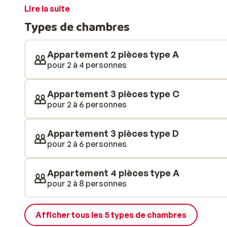
contraste avec à l'extérieur. Tout est réuni pour rendr
Lire la suite
y a aussi un centre de bien-être pour vous détendre ap
Types de chambres
profiter du jacuzzi ou d'un massage relaxant. Comme
Appartement 2 pièces type A
pour 2 à 4 personnes
Appartement 3 pièces type C
pour 2 à 6 personnes
Appartement 3 pièces type D
pour 2 à 6 personnes
Appartement 4 pièces type A
pour 2 à 8 personnes
Afficher tous les 5 types de chambres