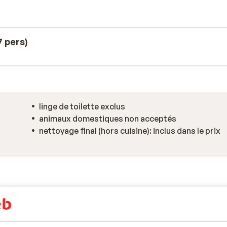
us pourrez ainsi vous retrouver en famille
a soirée par un jeu de société. Bon séjour!
 pers)
linge de toilette exclus
animaux domestiques non acceptés
nettoyage final (hors cuisine): inclus dans le prix