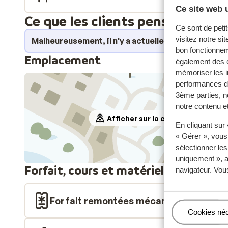
Ce site web u
Ce que les clients pensent
Ce sont de petit
visitez notre si
Malheureusement, il n'y a actuellement aucun avi
bon fonctionnem
Emplacement
également des c
mémoriser les i
performances de
3ème parties, n
notre contenu et
Afficher sur la carte
En cliquant sur
« Gérer », vous
sélectionner le
uniquement », a
Forfait, cours et matériel de ski
navigateur. Vou
Forfait remontées mécaniques
Gérer
Cookies né