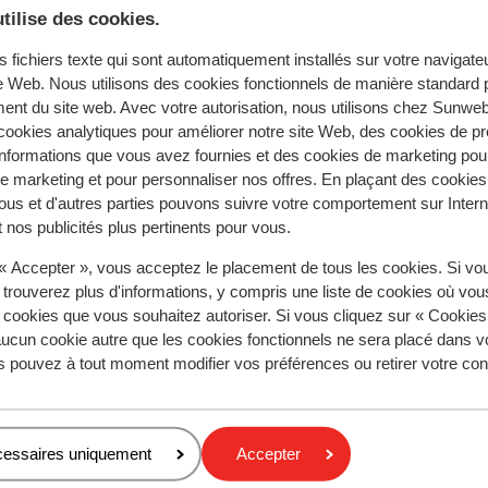
tilise des cookies.
s fichiers texte qui sont automatiquement installés sur votre navigat
te Web. Nous utilisons des cookies fonctionnels de manière standard p
s pour cet hébergement.
ent du site web. Avec votre autorisation, nous utilisons chez Sun
ookies analytiques pour améliorer notre site Web, des cookies de p
nformations que vous avez fournies et des cookies de marketing pou
 marketing et pour personnaliser nos offres. En plaçant des cookies
À proximité
ous et d'autres parties pouvons suivre votre comportement sur Intern
Distance du centre-ville: environ 1 kilomètres
 nos publicités plus pertinents pour vous.
Distance jusqu'aux pistes de ski environ 1 kilomètr
Distance jusqu'aux remontées mécaniques environ
 « Accepter », vous acceptez le placement de tous les cookies. Si vo
mètres
 trouverez plus d'informations, y compris une liste de cookies où vo
Endroit calme
s cookies que vous souhaitez autoriser. Si vous cliquez sur « Cookie
ucun cookie autre que les cookies fonctionnels ne sera placé dans v
s pouvez à tout moment modifier vos préférences ou retirer votre c
cessaires uniquement
Accepter