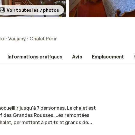
Voir toutes les 7 photos
ki
Vaujany
Chalet Perin
Informations pratiques
Avis
Emplacement
accueillir jusqu'à 7 personnes. Le chalet est
assif des Grandes Rousses. Les remontées
alet, permettant à petits et grands de
ès une journée sur les pistes, vous