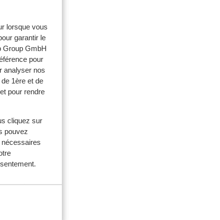
eur lorsque vous
our garantir le
web Group GmbH
référence pour
r analyser nos
 de 1ère et de
et pour rendre
es
 300
us cliquez sur
us pouvez
s nécessaires
otre
onsentement.