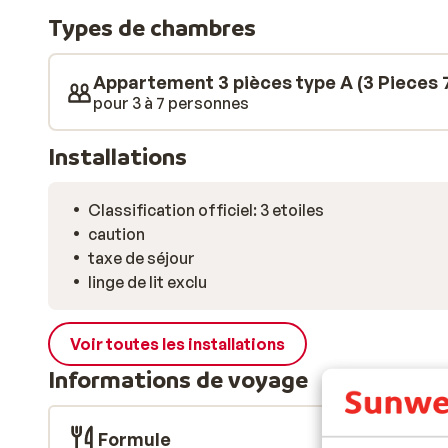
apprécierez de retrouver votre joli chalet. Le soir, vo
Types de chambres
autour d’un bon dîner. Vous pourrez ensuite terminer l
Appartement 3 pièces type A (3 Pieces 7
pour 3 à 7 personnes
Installations
Classification officiel: 3 etoiles
caution
taxe de séjour
linge de lit exclu
Voir toutes les installations
Informations de voyage
Formule