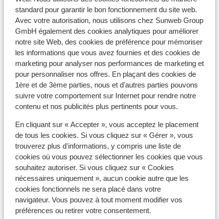
Distance de l'aéroport lyon saint exupéry environ
standard pour garantir le bon fonctionnement du site web.
150 kilomètres: Grenoble St-Geoirs environ 99
Avec votre autorisation, nous utilisons chez Sunweb Group
kilomètres
GmbH également des cookies analytiques pour améliorer
Distance jusqu'à la gare de grenoble environ 63
notre site Web, des cookies de préférence pour mémoriser
kilomètres
les informations que vous avez fournies et des cookies de
Distance jusqu'aux pistes de ski environ 100
marketing pour analyser nos performances de marketing et
mètres
pour personnaliser nos offres. En plaçant des cookies de
Distance jusqu'aux remontées mécaniques
1ère et de 3ème parties, nous et d'autres parties pouvons
suivre votre comportement sur Internet pour rendre notre
environ 100 mètres
contenu et nos publicités plus pertinents pour vous.
Distance jusqu'a l'école de ski environ 100 mètres
Distance aux magasins les plus proches environ
En cliquant sur « Accepter », vous acceptez le placement
100 mètres
de tous les cookies. Si vous cliquez sur « Gérer », vous
Distance à la supérette la plus proche environ 100
trouverez plus d'informations, y compris une liste de
mètres
cookies où vous pouvez sélectionner les cookies que vous
souhaitez autoriser. Si vous cliquez sur « Cookies
Forfait, cours et matériel de ski
nécessaires uniquement », aucun cookie autre que les
cookies fonctionnels ne sera placé dans votre
navigateur. Vous pouvez à tout moment modifier vos
Forfait remontées mécaniques
préférences ou retirer votre consentement.