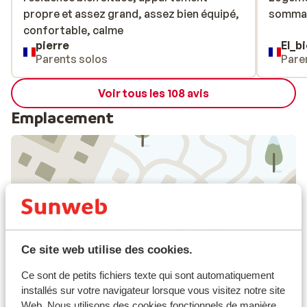
propre et assez grand, assez bien équipé,
propre et assez grand, assez bien équipé,
sommai
sommai
confortable, calme
confortable, calme
pierre
El_b
Parents solos
Pare
Voir tous les 108 avis
Emplacement
Afficher sur la carte
Ce site web utilise des cookies.
Ce sont de petits fichiers texte qui sont automatiquement
À proximité
installés sur votre navigateur lorsque vous visitez notre site
Distance du centre-ville: environ 600 mètres
Web. Nous utilisons des cookies fonctionnels de manière