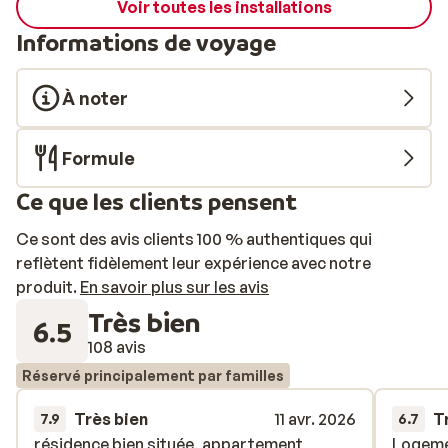
Voir toutes les installations
sauna, d'un hammam et d'un jacuzzi. Il est aussi
Informations de voyage
possible de réserver des soins, comme le massage aux
pierres chaudes, le massage suédois ou le massage
oriental à l'huile d'argan. Parfait pour se relaxer au
À noter
calme et s'évader le temps d'un instant.
Formule
Ce que les clients pensent
Ce sont des avis clients 100 % authentiques qui
reflètent fidèlement leur expérience avec notre
produit.
En savoir plus sur les avis
Très bien
6.5
108 avis
Réservé principalement par familles
Très bien
11 avr. 2026
T
7.9
6.7
résidence bien située, appartement
résidence bien située, appartement
Logemen
Logemen