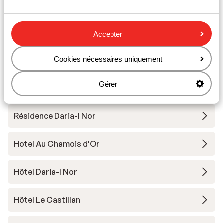
Cours de ski
Accepter
Matériel de ski
Cookies nécessaires uniquement
Autres hébergements - Alpe d'Huez
Gérer
Grand Domaine Ski
Résidence Daria-I Nor
Hotel Au Chamois d'Or
Hôtel Daria-I Nor
Hôtel Le Castillan