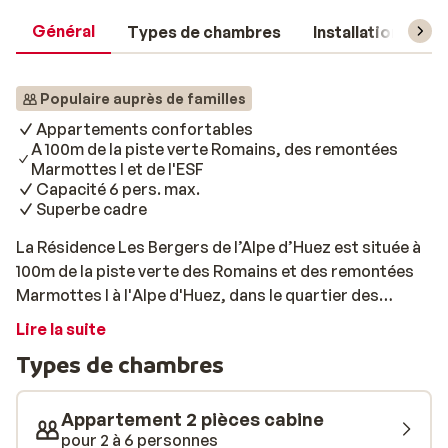
Général
Types de chambres
Installations
Populaire auprès de familles
Appartements confortables
A 100m de la piste verte Romains, des remontées
Marmottes I et de l'ESF
Capacité 6 pers. max.
Superbe cadre
La Résidence Les Bergers de l’Alpe d’Huez est située à
100m de la piste verte des Romains et des remontées
Marmottes I à l'Alpe d'Huez, dans le quartier des
Bergers. A proximité, vous trouverez un centre
Lire la suite
commercial dans lequel vous pourrez faire quelques
Types de chambres
achats si besoin. Elle propose des appartements et
des studios pouvant vous accueillir en famille ou entre
amis jusqu’à 6 personnes. La plupart des logements
Appartement 2 pièces cabine
disposent de balcons pour que vous puissiez profiter
pour 2 à 6 personnes