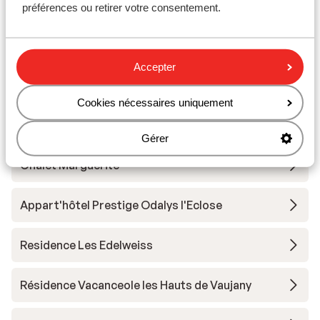
Hôtel Le Castillan
préférences ou retirer votre consentement.
Village Club du Soleil Oz en Oisans
Accepter
Residence le Claret I & II
Cookies nécessaires uniquement
Résidence Prestige Phoenix A
Gérer
Chalet Marguerite
Appart'hôtel Prestige Odalys l'Eclose
Residence Les Edelweiss
Résidence Vacanceole les Hauts de Vaujany