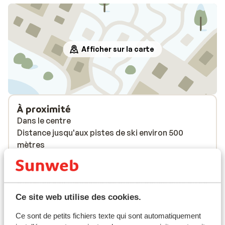
Afficher sur la carte
À proximité
Dans le centre
Distance jusqu'aux pistes de ski environ 500
mètres
Distance jusqu'aux remontées mécaniques
environ 500 mètres
Distance aux magasins les plus proches environ 20
mètres
Ce site web utilise des cookies.
Distance au restaurant le plus proche environ 20
Ce sont de petits fichiers texte qui sont automatiquement
mètres