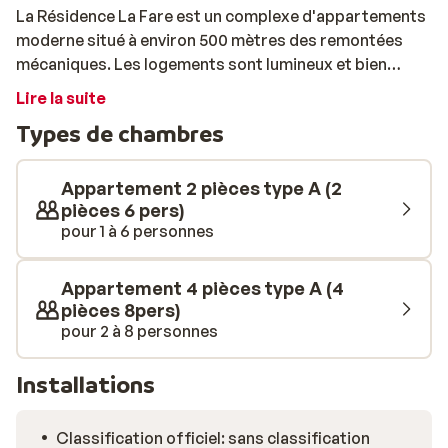
La Résidence La Fare est un complexe d'appartements
moderne situé à environ 500 mètres des remontées
mécaniques. Les logements sont lumineux et bien
équipés, vous y passerez un séjour des plus agréables.
Lire la suite
Le complexe se trouve au-dessus du centre
Types de chambres
commercial de Vaujany, vous aurez donc tous les
commerces et restaurants à portée de main. Idéal pour
profiter d’une soirée au restaurant après une journée
Appartement 2 pièces type A (2
sur les pistes! Bon séjour!
pièces 6 pers)
pour 1 à 6 personnes
Appartement 4 pièces type A (4
pièces 8pers)
pour 2 à 8 personnes
Installations
Classification officiel: sans classification