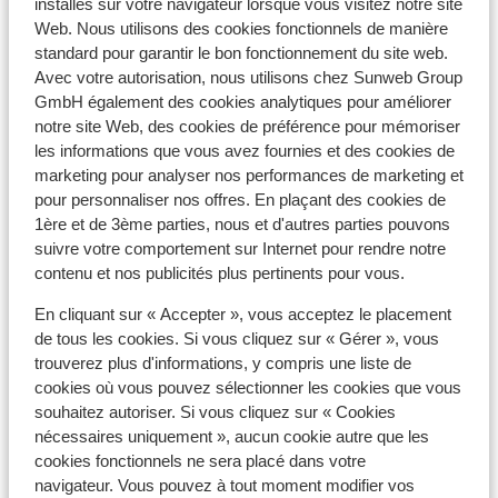
installés sur votre navigateur lorsque vous visitez notre site
Forfait, cours et matériel de ski
Web. Nous utilisons des cookies fonctionnels de manière
standard pour garantir le bon fonctionnement du site web.
Avec votre autorisation, nous utilisons chez Sunweb Group
Forfait remontées mécaniques
GmbH également des cookies analytiques pour améliorer
notre site Web, des cookies de préférence pour mémoriser
les informations que vous avez fournies et des cookies de
Matériel de ski
marketing pour analyser nos performances de marketing et
pour personnaliser nos offres. En plaçant des cookies de
1ère et de 3ème parties, nous et d'autres parties pouvons
Autres hébergements - Alpe d'Huez
suivre votre comportement sur Internet pour rendre notre
Grand Domaine Ski
contenu et nos publicités plus pertinents pour vous.
En cliquant sur « Accepter », vous acceptez le placement
Résidence Daria-I Nor
de tous les cookies. Si vous cliquez sur « Gérer », vous
trouverez plus d'informations, y compris une liste de
Hotel Au Chamois d'Or
cookies où vous pouvez sélectionner les cookies que vous
souhaitez autoriser. Si vous cliquez sur « Cookies
nécessaires uniquement », aucun cookie autre que les
Hôtel Daria-I Nor
cookies fonctionnels ne sera placé dans votre
navigateur. Vous pouvez à tout moment modifier vos