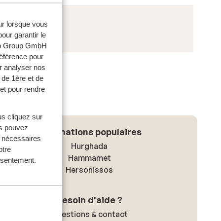
eur lorsque vous
our garantir le
web Group GmbH
référence pour
r analyser nos
 de 1ère et de
et pour rendre
us cliquez sur
us pouvez
Destinations populaires
s nécessaires
Hurghada
otre
Hammamet
onsentement.
Hersonissos
Besoin d'aide ?
Questions & contact