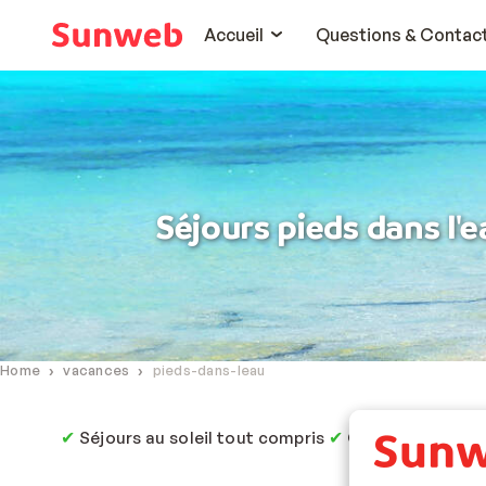
Accueil
Questions & Contac
Séjours pieds dans l'e
Home
vacances
pieds-dans-leau
✔
✔
Séjours au soleil tout compris
Cadre idyllique