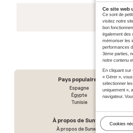
Ce site web u
Ce sont de petit
visitez notre si
bon fonctionnem
également des c
mémoriser les i
performances de
3ème parties, n
notre contenu et
En cliquant sur
« Gérer », vous
Pays populaires
sélectionner le
Espagne
uniquement », a
Égypte
navigateur. Vou
Tunisie
À propos de Sunweb
Gérer
Cookies né
À propos de Sunweb