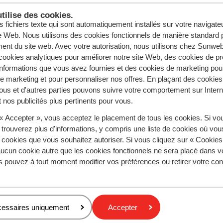
tilise des cookies.
s fichiers texte qui sont automatiquement installés sur votre navigat
te Web. Nous utilisons des cookies fonctionnels de manière standard p
ent du site web. Avec votre autorisation, nous utilisons chez Sun
ookies analytiques pour améliorer notre site Web, des cookies de p
nformations que vous avez fournies et des cookies de marketing pou
 marketing et pour personnaliser nos offres. En plaçant des cookies
ous et d'autres parties pouvons suivre votre comportement sur Intern
 nos publicités plus pertinents pour vous.
 « Accepter », vous acceptez le placement de tous les cookies. Si vo
 trouverez plus d'informations, y compris une liste de cookies où vo
Régions populaires
s cookies que vous souhaitez autoriser. Si vous cliquez sur « Cookie
Mer Rouge
ucun cookie autre que les cookies fonctionnels ne sera placé dans v
Lanzarote
s pouvez à tout moment modifier vos préférences ou retirer votre c
Golfe d'Hammamet
Politique de confidentialité & cookies
cessaires uniquement
Accepter
Politique de confidentialité