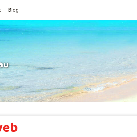
t
Blog
au
✔
Au bord de l'eau