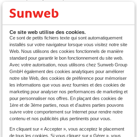
et en hiver, on peut encore profiter de températures
agréables. La chaleur en Espagne dépend à la fois de la
saison et de votre destination. C’est un pays vaste,
bordé de magnifiques côtes et composé de superbes
îles, chacune avec son propre climat et ses
Ce site web utilise des cookies.
Ce sont de petits fichiers texte qui sont automatiquement
particularités. Autrement dit, vous trouverez presque
installés sur votre navigateur lorsque vous visitez notre site
toujours du soleil et une température plaisante à tout
Web. Nous utilisons des cookies fonctionnels de manière
moment de l’année en Espagne.
standard pour garantir le bon fonctionnement du site web.
La météo des îles Canaries : idéal pour
Avec votre autorisation, nous utilisons chez Sunweb Group
l’automne ou l’hiver
GmbH également des cookies analytiques pour améliorer
notre site Web, des cookies de préférence pour mémoriser
Vous cherchez à fuir la grisaille et à retrouver un peu de
les informations que vous avez fournies et des cookies de
chaleur quand l’automne ou l’hiver s’installent en
marketing pour analyser nos performances de marketing et
France ? Les îles Canaries sont alors une destination
pour personnaliser nos offres. En plaçant des cookies de
idéale, notamment pour un voyage en
décembre
ou en
1ère et de 3ème parties, nous et d'autres parties pouvons
janvier
. Le climat en Espagne en septembre et octobre
suivre votre comportement sur Internet pour rendre notre
varie selon la région, mais en automne et en hiver, les
contenu et nos publicités plus pertinents pour vous.
Canaries offrent un cadre parfait pour des vacances
ensoleillées. En automne, les températures peuvent
En cliquant sur « Accepter », vous acceptez le placement
grimper jusqu’à 26 °C, et même en février, on peut
de tous les cookies. Si vous cliquez sur « Gérer », vous