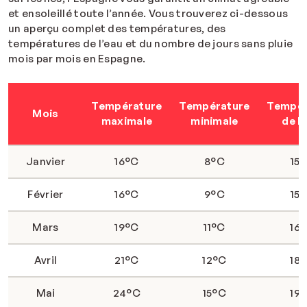
et ensoleillé toute l’année. Vous trouverez ci-dessous
un aperçu complet des températures, des
températures de l’eau et du nombre de jours sans pluie
mois par mois en Espagne.
Température
Température
Tempér
Mois
maximale
minimale
de l
Janvier
16°C
8°C
15
Février
16°C
9°C
15
Mars
19°C
11°C
16
Avril
21°C
12°C
18
Mai
24°C
15°C
19