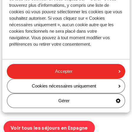
encore profiter d’un climat doux autour de 20 °C. Les
trouverez plus d'informations, y compris une liste de
îles Canaries sont donc une excellente option pour
cookies où vous pouvez sélectionner les cookies que vous
échapper au froid et profiter d’un climat printanier en
souhaitez autoriser. Si vous cliquez sur « Cookies
plein hiver.
nécessaires uniquement », aucun cookie autre que les
cookies fonctionnels ne sera placé dans votre
La météo en Espagne au printemps
navigateur. Vous pouvez à tout moment modifier vos
préférences ou retirer votre consentement.
Le printemps en Espagne, notamment en mars et avril,
est marqué par des journées ensoleillées et des
températures douces — parfaites pour des vacances
reposantes sous le soleil du sud. Dès le mois de mars,
Accepter
on peut s’attendre à environ 20 °C, notamment si l’on
voyage vers des destinations comme
Gran Canaria
ou
Tenerife
. En mai, les températures augmentent
Cookies nécessaires uniquement
sensiblement, atteignant en moyenne 24 à 25 °C. Si
vous souhaitez anticiper l’été et profiter des beaux
Gérer
jours avant la haute saison, un séjour en Espagne au
mois de mai est vivement recommandé !
Voir tous les séjours en Espagne