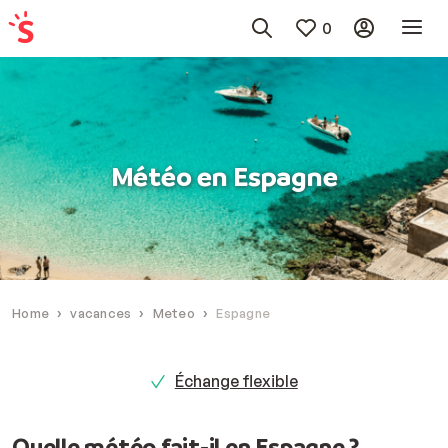
0
Météo en Espagne
Home
vacances
Meteo
Espagne
Échange flexible
Quelle météo fait-il en Espagne ?