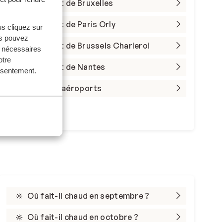
Aéroport de Bruxelles
Aéroport de Paris Orly
us cliquez sur
us pouvez
Aéroport de Brussels Charleroi
s nécessaires
otre
Aéroport de Nantes
onsentement.
Tous les aéroports
Où fait-il chaud en septembre ?
Où fait-il chaud en octobre ?