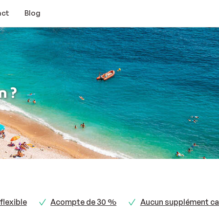
act
Blog
n ?
flexible
Acompte de 30 %
Aucun supplément ca