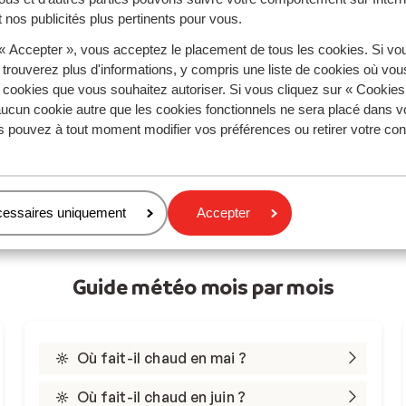
Partir en juillet
 nos publicités plus pertinents pour vous.
Partir en août
 « Accepter », vous acceptez le placement de tous les cookies. Si vo
 trouverez plus d'informations, y compris une liste de cookies où vo
Partir en septembre
s cookies que vous souhaitez autoriser. Si vous cliquez sur « Cookie
ucun cookie autre que les cookies fonctionnels ne sera placé dans v
Partir en octobre
s pouvez à tout moment modifier vos préférences ou retirer votre c
Partir en novembre
Partir en décembre
cessaires uniquement
Accepter
Guide météo mois par mois
Où fait-il chaud en mai ?
Où fait-il chaud en juin ?