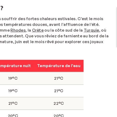
 ?
 souffrir des fortes chaleurs estivales. C’est le mois
s températures douces, avant l’affluence de l’été.
comme
Rhodes
, la
Crète
ou la côte sud de la
Turquie
, où
us attendent. Que vous rêviez de farniente au bord de la
nature, juin est le mois rêvé pour explorer ces joyaux
mpérature nuit
Température de l'eau
19°C
21°C
19°C
21°C
21°C
22°C
20°C
20°C