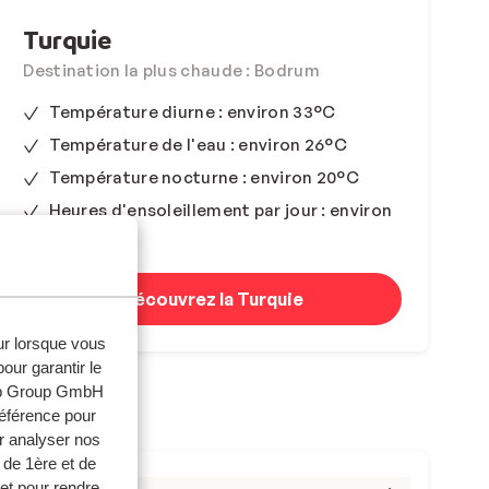
Turquie
Destination la plus chaude : Bodrum
Température diurne : environ 33°C
Température de l'eau : environ 26°C
Température nocturne : environ 20°C
Heures d'ensoleillement par jour : environ
12
Découvrez la Turquie
eur lorsque vous
our garantir le
web Group GmbH
référence pour
r analyser nos
 de 1ère et de
et pour rendre