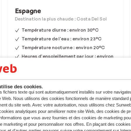
Espagne
Destination la plus chaude : Costa Del Sol
Température diurne : environ 30°C
Température de l'eau : environ 23°C
Température nocturne : environ 20°C
Heures d'ensoleillement par jour : environ
11
Découvrez l'Espagne
tilise des cookies.
s fichiers texte qui sont automatiquement installés sur votre navigat
te Web. Nous utilisons des cookies fonctionnels de manière standard p
ent du site web. Avec votre autorisation, nous utilisons chez Sun
Quand et d'où voulez-vous voyager ?
ookies analytiques pour améliorer notre site Web, des cookies de p
nformations que vous avez fournies et des cookies de marketing pou
 marketing et pour personnaliser nos offres. En plaçant des cookies
ous et d'autres parties pouvons suivre votre comportement sur Intern