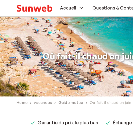
Accueil
Questions & Cont
Soleil
Ski
Où fait-il chaud en jui
En voiture
Bons plans
Extras
Home
vacances
Guide meteo
Ou fait il chaud en juin
Garantie du prix le plus bas
Échange 