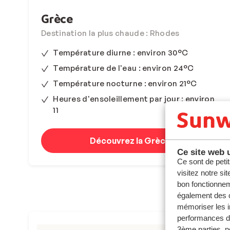
Grèce
Destination la plus chaude : Rhodes
Température diurne : environ 30°C
Température de l'eau : environ 24°C
Température nocturne : environ 21°C
Heures d'ensoleillement par jour : environ
11
Découvrez la Grèce
Ce site web u
Ce sont de petit
visitez notre si
bon fonctionnem
également des c
mémoriser les i
performances de
3ème parties, n