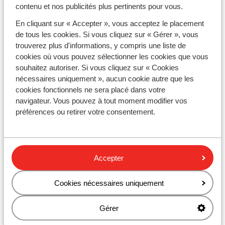
agréable climat et de vacances à la mer mémorables. Si
contenu et nos publicités plus pertinents pour vous.
l’envie soudaine de soleil vous prend, optez pour
un
En cliquant sur « Accepter », vous acceptez le placement
séjour de dernière minute
en février. De quoi s’assurer
un départ dans la belle méditerranée sous 6 semaines.
de tous les cookies. Si vous cliquez sur « Gérer », vous
En famille, faites alors le choix d'un pays chaud pour
trouverez plus d'informations, y compris une liste de
une pause au soleil méritée lors des
vacances
cookies où vous pouvez sélectionner les cookies que vous
scolaires
d'hiver. Vous souhaitez savoir
où il fait le plus
souhaitez autoriser. Si vous cliquez sur « Cookies
chaud en février
? Découvrez vite notre
guide météo
.
nécessaires uniquement », aucun cookie autre que les
Pour des vacances de février au soleil
cookies fonctionnels ne sera placé dans votre
inoubliables
navigateur. Vous pouvez à tout moment modifier vos
préférences ou retirer votre consentement.
Février incarne le mois parfait pour s'évader en
vacances. Alors que la nouvelle année est déjà
entamée, les jours de repos obligatoires tardent à
venir. C'est l'occasion propice pour se ressourcer lors
d'un séjour ensoleillé mérité. Profitez de plages
Accepter
désertes et d’attractions peu fréquentées pour une
virée au soleil à prix attractif. N’attendez pas l’arrivée
du printemps pour recharger vos batteries, à vous les
Cookies nécessaires uniquement
joies d’
un hiver au soleil
!
Gérer
Voir tous les séjours en février