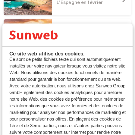
L'Espagne en février
Séjours en Égypte
L'Égypte en février
Ce site web utilise des cookies.
Ce sont de petits fichiers texte qui sont automatiquement
installés sur votre navigateur lorsque vous visitez notre site
Web. Nous utilisons des cookies fonctionnels de manière
standard pour garantir le bon fonctionnement du site web.
Avec votre autorisation, nous utilisons chez Sunweb Group
Où partir au soleil en février : Les
GmbH également des cookies analytiques pour améliorer
destinations incontournables
notre site Web, des cookies de préférence pour mémoriser
les informations que vous avez fournies et des cookies de
En février, vous avez également la possibilité de choisir
marketing pour analyser nos performances de marketing et
parmi de nombreuses destinations ensoleillées où il
pour personnaliser nos offres. En plaçant des cookies de
fait bon séjourner. Vous vous demandez où partir pour
1ère et de 3ème parties, nous et d'autres parties pouvons
vos vacances de février 2026 ? Lanzarote, Tenerife,
suivre votre comportement sur Internet pour rendre notre
Marsa Alam ; voilà quelques endroits où profiter d'un