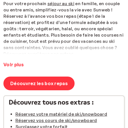
Pour votre prochain
séjour au ski
en famille, en couple
ou entre amis, simplifiez-vous la vie avec Sunweb !
Réservez à l’avance vos box repas (étape 1 de la
réservation) et profitez d’une formule adaptée à vos
goûts : terroir, végétarien, halal, ou encore spécial
enfants et étudiants. Plus besoin de faire les courses ni
de cuisiner, tout est prévu pour des vacances au ski
sans contraintes. Vous avez oublié quelques chose ?
Découvrez aussi tous nos
extras
.
Nous proposons des box repas dans les stations de ski
Voir plus
suivantes pour la saison de ski 24/25
:
l’Alpe d’Huez, Les
Deux Alpes, Les Orres, Les Sybelles, Les Trois Vallées, Val
Cenis, Valfréjus, Avoriaz, Flaine, La Joue du Loup, La
Découvrez les box repas
Plagne, La Rosière, La Toussuire, Le Corbier, Les Arcs, Les
Menuires, Les Saisies, Saint François Longchamp, Saint
Découvrez tous nos extras :
Sorlin d’Arves, Superdévoluy, Tignes, Val Cenis, Val
Thorens, Valloire, Valmeinier et Valmorel.
Réservez votre matériel de ski/snowboard
* Les menus sont non contractuels.
Réservez vos cours de ski/snowboard
Surclassez votre forfait