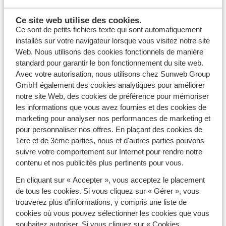
au ski sans tracas. Plus besoin de transporter vos
courses ou de chercher un supermarché en arrivant en
Ce site web utilise des cookies.
station.
Ce sont de petits fichiers texte qui sont automatiquement
installés sur votre navigateur lorsque vous visitez notre site
Des box repas pour vous faciliter la vie
Web. Nous utilisons des cookies fonctionnels de manière
standard pour garantir le bon fonctionnement du site web.
Opter pour les box repas livrées en station de ski
Avec votre autorisation, nous utilisons chez Sunweb Group
présente de nombreux avantages. En plus de vous
GmbH également des cookies analytiques pour améliorer
épargner le stress des courses, ce service vous permet
notre site Web, des cookies de préférence pour mémoriser
de mieux organiser vos repas, d'économiser sur les
les informations que vous avez fournies et des cookies de
sorties au restaurant et de savourer des produits frais
marketing pour analyser nos performances de marketing et
et locaux sans quitter votre logement. La livraison de
pour personnaliser nos offres. En plaçant des cookies de
box repas est également une solution idéale pour les
1ère et de 3ème parties, nous et d'autres parties pouvons
familles
avec enfants ou pour ceux qui souhaitent
suivre votre comportement sur Internet pour rendre notre
maximiser leur temps sur les pistes. De plus, en
contenu et nos publicités plus pertinents pour vous.
réservant avec Sunweb, votre séjour au ski est tout
compris :
forfait et matériel inclus
. S
implifiez vos
En cliquant sur « Accepter », vous acceptez le placement
vacances au ski et concentrez-vous sur l'essentiel : la
de tous les cookies. Si vous cliquez sur « Gérer », vous
glisse et la détente !
trouverez plus d'informations, y compris une liste de
cookies où vous pouvez sélectionner les cookies que vous
souhaitez autoriser. Si vous cliquez sur « Cookies