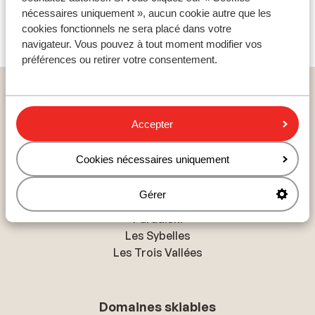
Découvrez les box repas
nécessaires uniquement », aucun cookie autre que les
cookies fonctionnels ne sera placé dans votre
navigateur. Vous pouvez à tout moment modifier vos
préférences ou retirer votre consentement.
Pays populaires ski
France : Alpes du Nord
Accepter
France : Alpes du Sud
Andorre
Cookies nécessaires uniquement
Gérer
Destinations ski
Paradiski
Les Sybelles
Les Trois Vallées
Domaines skiables