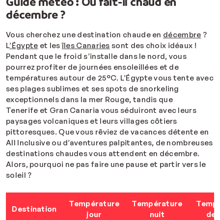
Guide météo : Où fait-il chaud en
décembre ?
Vous cherchez une destination chaude en
décembre
?
L
’Égypte
et les
îles Canaries
sont des choix idéaux !
Pendant que le froid s’installe dans le nord, vous
pourrez profiter de journées ensoleillées et de
températures autour de 25°C. L’Égypte vous tente avec
ses plages sublimes et ses spots de snorkeling
exceptionnels dans la mer Rouge, tandis que
Tenerife et Gran Canaria vous séduiront avec leurs
paysages volcaniques et leurs villages côtiers
pittoresques. Que vous rêviez de vacances détente en
All Inclusive ou d’aventures palpitantes, de nombreuses
destinations chaudes vous attendent en décembre.
Alors, pourquoi ne pas faire une pause et partir vers le
soleil ?
Température
Température
Tempé
Destination
jour
nuit
de 