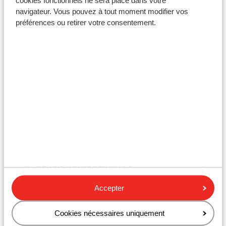
Tous les aéroports
navigateur. Vous pouvez à tout moment modifier vos
préférences ou retirer votre consentement.
Guide météo mois par mois
Où fait-il chaud en janvier ?
Où fait-il chaud en février ?
Où fait-il chaud en mars ?
Où fait-il chaud en avril ?
Accepter
Cookies nécessaires uniquement
Où fait-il chaud en mai ?