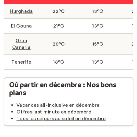
Hurghada
22°C
13°C
2
El Gouna
21°C
13°C
1
Gran
20°C
15°C
2
Canaria
Tenerife
18°C
13°C
1
Où partir en décembre : Nos bons
plans
Vacances all-inclusive en décembre
Offres last minute en décembre
Tous les séjours au soleil en décembre