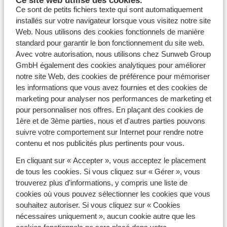
Ce sont de petits fichiers texte qui sont automatiquement
Partir en août
installés sur votre navigateur lorsque vous visitez notre site
Partir en septembre
Web. Nous utilisons des cookies fonctionnels de manière
standard pour garantir le bon fonctionnement du site web.
Partir en octobre
Avec votre autorisation, nous utilisons chez Sunweb Group
GmbH également des cookies analytiques pour améliorer
Partir en novembre
notre site Web, des cookies de préférence pour mémoriser
les informations que vous avez fournies et des cookies de
Partir en décembre
marketing pour analyser nos performances de marketing et
pour personnaliser nos offres. En plaçant des cookies de
1ère et de 3ème parties, nous et d'autres parties pouvons
suivre votre comportement sur Internet pour rendre notre
contenu et nos publicités plus pertinents pour vous.
Aéroport de Bruxelles
En cliquant sur « Accepter », vous acceptez le placement
de tous les cookies. Si vous cliquez sur « Gérer », vous
Aéroport de Paris Orly
trouverez plus d'informations, y compris une liste de
cookies où vous pouvez sélectionner les cookies que vous
Aéroport de Brussels Charleroi
souhaitez autoriser. Si vous cliquez sur « Cookies
nécessaires uniquement », aucun cookie autre que les
Aéroport de Nantes
cookies fonctionnels ne sera placé dans votre