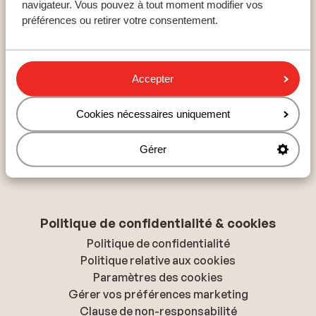
navigateur. Vous pouvez à tout moment modifier vos
Hurghada
préférences ou retirer votre consentement.
Hammamet
Hersonissos
Accepter
À propos de Sunweb
Cookies nécessaires uniquement
À propos de Sunweb
Tourisme responsable
Gérer
Presse & médias
Déclaration d'accessibilité
Politique de confidentialité & cookies
Politique de confidentialité
Politique relative aux cookies
Paramètres des cookies
Gérer vos préférences marketing
Clause de non-responsabilité