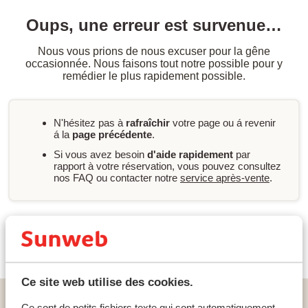
Oups, une erreur est survenue…
Nous vous prions de nous excuser pour la gêne
occasionnée. Nous faisons tout notre possible pour y
remédier le plus rapidement possible.
N'hésitez pas à
rafraîchir
votre page ou á revenir
á la
page précédente
.
Si vous avez besoin
d'aide rapidement
par
rapport à votre réservation, vous pouvez consultez
nos FAQ ou contacter notre
service après-vente
.
Nouvelle recherche
Ce site web utilise des cookies.
Home
vacances
Grèce
Rhodes
Kolymbia
Ce sont de petits fichiers texte qui sont automatiquement