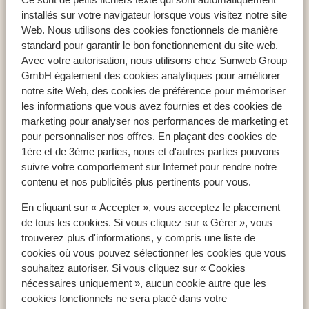
Cook's Club Kolymbia - Réservé aux adultes
installés sur votre navigateur lorsque vous visitez notre site
Web. Nous utilisons des cookies fonctionnels de manière
standard pour garantir le bon fonctionnement du site web.
Avec votre autorisation, nous utilisons chez Sunweb Group
GmbH également des cookies analytiques pour améliorer
Pays populaires
notre site Web, des cookies de préférence pour mémoriser
Espagne
les informations que vous avez fournies et des cookies de
Égypte
marketing pour analyser nos performances de marketing et
pour personnaliser nos offres. En plaçant des cookies de
Tunisie
1ère et de 3ème parties, nous et d'autres parties pouvons
suivre votre comportement sur Internet pour rendre notre
contenu et nos publicités plus pertinents pour vous.
Régions populaires
En cliquant sur « Accepter », vous acceptez le placement
Mer Rouge
de tous les cookies. Si vous cliquez sur « Gérer », vous
Lanzarote
trouverez plus d'informations, y compris une liste de
Golfe d'Hammamet
cookies où vous pouvez sélectionner les cookies que vous
souhaitez autoriser. Si vous cliquez sur « Cookies
nécessaires uniquement », aucun cookie autre que les
Destinations populaires
cookies fonctionnels ne sera placé dans votre