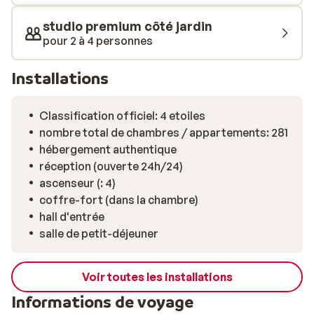
est idéal: au calme, en périphérie d’Ixia, tout en restant
proche de toutes les commodités. Un arrêt de bus se
studio premium côté jardin
trouve à 200 mètres et, en quelques minutes à pied,
pour 2 à 4 personnes
vous pouvez rejoindre un supermarché ou un
restaurant.
Installations
Classification officiel: 4 etoiles
nombre total de chambres / appartements: 281
hébergement authentique
réception (ouverte 24h/24)
ascenseur (: 4)
coffre-fort (dans la chambre)
hall d'entrée
salle de petit-déjeuner
Voir toutes les installations
Informations de voyage