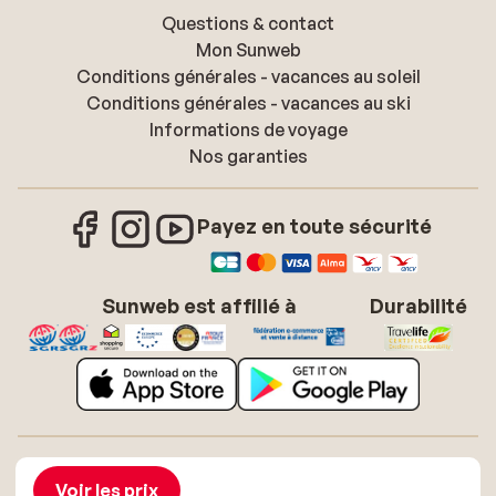
Questions & contact
Mon Sunweb
Conditions générales - vacances au soleil
Conditions générales - vacances au ski
Informations de voyage
Nos garanties
Payez en toute sécurité
Sunweb est affilié à
Durabilité
À propos de Sunweb
Offres d'emploi
Conditions générales vacances soleil
Cookies
Voir les prix