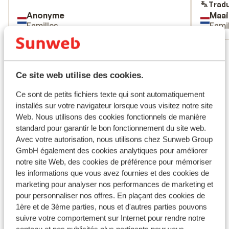
Tradu
Anonyme
Maai
Familles
Fami
Voir tous les 6 avis
Emplacement
Ce site web utilise des cookies.
Ce sont de petits fichiers texte qui sont automatiquement
installés sur votre navigateur lorsque vous visitez notre site
Web. Nous utilisons des cookies fonctionnels de manière
standard pour garantir le bon fonctionnement du site web.
Afficher sur la carte
Avec votre autorisation, nous utilisons chez Sunweb Group
GmbH également des cookies analytiques pour améliorer
notre site Web, des cookies de préférence pour mémoriser
les informations que vous avez fournies et des cookies de
marketing pour analyser nos performances de marketing et
À proximité
pour personnaliser nos offres. En plaçant des cookies de
Distance de la plage environ 250 mètres (plage de
1ère et de 3ème parties, nous et d'autres parties pouvons
galets, transats (payant) , parasols (payant) )
suivre votre comportement sur Internet pour rendre notre
À la périphérie