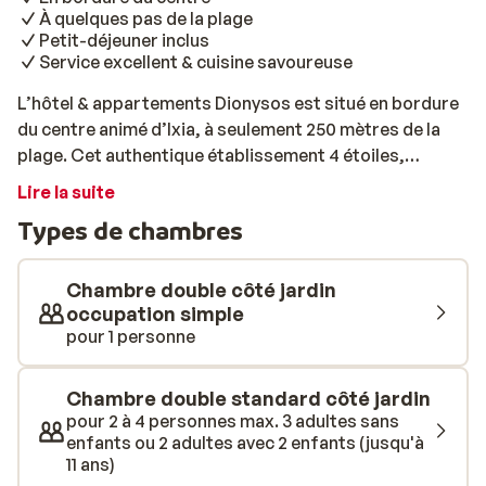
À quelques pas de la plage
Petit-déjeuner inclus
Service excellent & cuisine savoureuse
L’hôtel & appartements Dionysos est situé en bordure
du centre animé d’Ixia, à seulement 250 mètres de la
plage. Cet authentique établissement 4 étoiles,
entouré de jardins verdoyants, est réputé pour son
Lire la suite
excellent service et sa cuisine savoureuse.
Types de chambres
L’hébergement présente un style traditionnel et une
atmosphère naturelle, en harmonie avec son
environnement. Les chambres et studios,
Chambre double côté jardin
confortablement aménagés, sont répartis dans
occupation simple
pour 1 personne
plusieurs bâtiments. La plage, accessible à pied, est
une plage de galets équipée de transats et parasols (en
supplément). Dans le jardin, vous pourrez vous
Chambre double standard côté jardin
détendre à l’ombre des palmiers ou siroter un verre au
pour 2 à 4 personnes max. 3 adultes sans
bar. L’établissement dispose également d’un
enfants ou 2 adultes avec 2 enfants (jusqu'à
11 ans)
restaurant proposant des repas variés. L’emplacement