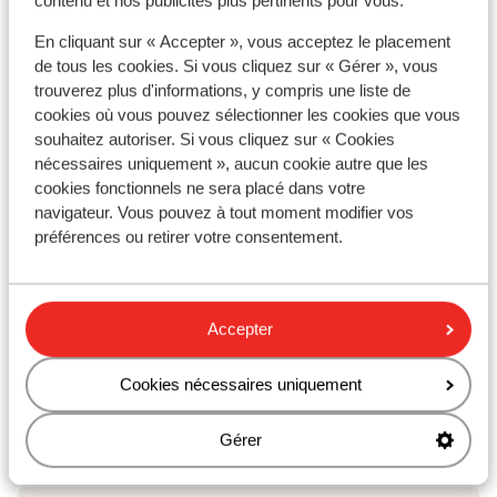
contenu et nos publicités plus pertinents pour vous.
Distance de l'aéroport environ 13 kilomètres
En cliquant sur « Accepter », vous acceptez le placement
Distance jusqu'à l'arrêt de bus environ 200 mètres
de tous les cookies. Si vous cliquez sur « Gérer », vous
Distance jusqu'au distributeur d'argent environ
trouverez plus d'informations, y compris une liste de
500 mètres
cookies où vous pouvez sélectionner les cookies que vous
Distance à la supérette la plus proche environ 250
souhaitez autoriser. Si vous cliquez sur « Cookies
mètres
nécessaires uniquement », aucun cookie autre que les
Distance au restaurant le plus proche environ 350
cookies fonctionnels ne sera placé dans votre
mètres
navigateur. Vous pouvez à tout moment modifier vos
Distance à l'hôpital le plus proche environ 3
préférences ou retirer votre consentement.
kilomètres
Autres hébergements - Rhodes
Accepter
Cookies nécessaires uniquement
Hôtel Cabu - réservé aux adultes
Gérer
Hôtel Casa Cook - adult only