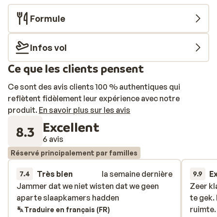
Formule
Infos vol
Ce que les clients pensent
Ce sont des avis clients 100 % authentiques qui
reflètent fidèlement leur expérience avec notre
produit.
En savoir plus sur les avis
Excellent
8.3
6 avis
Réservé principalement par familles
Très bien
la semaine dernière
E
7.4
9.9
Jammer dat we niet wisten dat we geen
Jammer dat we niet wisten dat we geen
Zeer kl
Zeer kl
aparte slaapkamers hadden
aparte slaapkamers hadden
te gek.
te gek.
ruimte.
ruimte.
Traduire en français (FR)