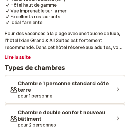
Hôtel haut de gamme
Vue imprenable sur la mer
Excellents restaurants
Idéal farniente
Pour des vacances à la plage avec une touche de luxe,
l'hôtel Ixian Grand & All Suites est fortement
recommandé. Dans cet hôtel réservé aux adultes, vous
célébrerez vos vacances dans une ambiance luxueuse.
Lire la suite
L'hôtel propose un large choix de chambres et de
Types de chambres
suites, toutes élégantes et modernes. Les chambres
offrent une vue magnifique sur le jardin ou sur la mer.
Les amateurs de plage auront les pieds dans l’eau, elle
Chambre 1 personne standard côte
est adjacente à l'hôtel. Vous préférez nager à la
terre
pour 1 personne
piscine? C'est également possible; il y en a deux d'eau
douce avec de belles chaises longues, des parasols.
Des serviettes de bain sont à disposition. Faites un
Chambre double confort nouveau
plongeon dans l'eau et profitez d’un bain
bâtiment
hydromassant. Les amateurs de sport vont être servis;
pour 2 personnes