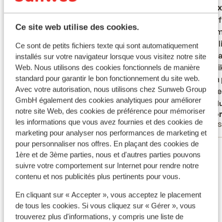
Excellent
la semaine dernière
Ex
9.7
8.1
Super beliggenhed, super område og
Super beliggenhed, super område og
Rigtig 
Rigtig 
Ce site web utilise des cookies.
fantastisk mad. Det alle bedste var det
fantastisk mad. Det alle bedste var det
poolomr
poolomr
venlige smilende og servicemindede
venlige smilende og servicemindede
gratis 
gratis 
Ce sont de petits fichiers texte qui sont automatiquement
personale
personale
noget a
noget a
installés sur votre navigateur lorsque vous visitez notre site
der er 
der er 
Traduire en français (FR)
Web. Nous utilisons des cookies fonctionnels de manière
standard pour garantir le bon fonctionnement du site web.
Maden p
Maden p
Avec votre autorisation, nous utilisons chez Sunweb Group
samme 
samme 
GmbH également des cookies analytiques pour améliorer
Tradu
notre site Web, des cookies de préférence pour mémoriser
Marianne
Ano
les informations que vous avez fournies et des cookies de
Familles
Ami
marketing pour analyser nos performances de marketing et
pour personnaliser nos offres. En plaçant des cookies de
Voir tous les 170 avis
1ère et de 3ème parties, nous et d'autres parties pouvons
Emplacement
suivre votre comportement sur Internet pour rendre notre
contenu et nos publicités plus pertinents pour vous.
En cliquant sur « Accepter », vous acceptez le placement
de tous les cookies. Si vous cliquez sur « Gérer », vous
trouverez plus d'informations, y compris une liste de