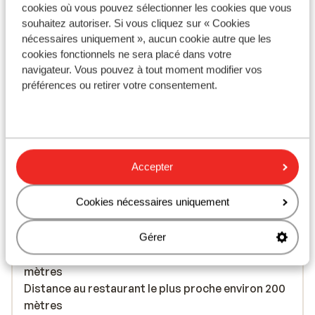
Afficher sur la carte
cookies où vous pouvez sélectionner les cookies que vous
souhaitez autoriser. Si vous cliquez sur « Cookies
nécessaires uniquement », aucun cookie autre que les
cookies fonctionnels ne sera placé dans votre
navigateur. Vous pouvez à tout moment modifier vos
À proximité
préférences ou retirer votre consentement.
En bord de mer (plage de galets)
Distance du centre-ville: environ 1000 mètres,
rhodos-stad environ 7 kilomètres
Distance de l'aéroport environ 8 kilomètres
Accepter
Distance jusqu'à l'arrêt de bus environ 300 mètres
Distance jusqu'au distributeur d'argent environ
Cookies nécessaires uniquement
500 mètres
Distance aux magasins les plus proches environ
500 mètres
Gérer
Distance à la supérette la plus proche environ 500
mètres
Distance au restaurant le plus proche environ 200
mètres