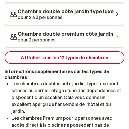
l’hôtel propose des sports nautiques, comme la
planche à voile. Après l’effort, le réconfort. Direction
Chambre double côté jardin type luxe
le magnifique spa, pour un moment de détente.
pour 2 à 3 personnes
Commandez votre cocktail préféré dans les différents
bars et préparez-vous à savourer de délicieux plats au
Chambre double premium côté jardin
restaurant, grâce au programme All inclusive. Quatre
pour 2 personnes
chefs grecs de renom, sélectionnés pour leur vision
unique de la cuisine régionale, revisitent les plats grecs
traditionnels avec une touche contemporaine. Dans ce
Afficher tous les 12 types de chambres
voyage gustatif, créativité et authenticité seront au
rendez-vous. Un vrai régal!
Informations supplémentaires sur les types de
chambres
Les chambres doubles côté jardin Type Luxe sont
situées au dernier étage d'une des dépendances et
disposent d'un escalier. Cela vous donne un
excellent aperçu de l'ensemble de l'hôtel et du
jardin.
Les chambres Premium pour 2 personnes avec
accès direct à la piscine ne possèdent pas de