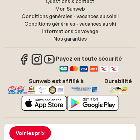
Questions & contact
Mon Sunweb
Conditions générales - vacances au soleil
Conditions générales - vacances au ski
Informations de voyage
Nos garanties
Payez en toute sécurité
Sunweb est affilié à
Durabilité
À propos de Sunweb
Offres d'emploi
Conditions générales vacances soleil
Cookies
Voir les prix
Déclaration d'accessibilité
Mentions légales
Glossaire