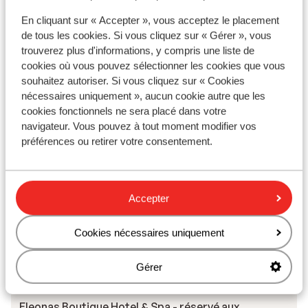
Afficher sur la carte
En cliquant sur « Accepter », vous acceptez le placement
de tous les cookies. Si vous cliquez sur « Gérer », vous
trouverez plus d'informations, y compris une liste de
cookies où vous pouvez sélectionner les cookies que vous
souhaitez autoriser. Si vous cliquez sur « Cookies
nécessaires uniquement », aucun cookie autre que les
À proximité
cookies fonctionnels ne sera placé dans votre
Distance de la plage environ 800 mètres
navigateur. Vous pouvez à tout moment modifier vos
Distance du centre-ville: environ 1,5 kilomètres
préférences ou retirer votre consentement.
Distance de l'aéroport environ 27 kilomètres
Autres hébergements - Rhodes
Accepter
Hôtel Cabu - réservé aux adultes
Cookies nécessaires uniquement
Gérer
Hôtel Moscha
Eleonas Boutique Hotel & Spa - réservé aux