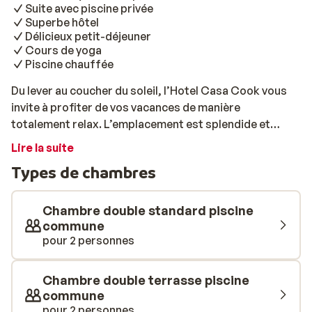
Suite avec piscine privée
Superbe hôtel
Délicieux petit-déjeuner
Cours de yoga
Piscine chauffée
Du lever au coucher du soleil, l’Hotel Casa Cook vous
invite à profiter de vos vacances de manière
totalement relax. L’emplacement est splendide et
l’ambiance calme et zen. Ici, vous vivrez le luxe à la
Lire la suite
grecque de la meilleure façon possible, avec de vrais
Types de chambres
moments de qualité pour vous et vos proches. Tout
comme l’hôtel, les chambres et suites confortables
sont décorées avec des tissus aux tons naturels et des
Chambre double standard piscine
matériaux organiques. Si vous réservez une chambre
commune
pour 2 personnes
avec piscine privée ou partagée, vous pourrez
commencer la journée par une baignade revigorante
avant le petit-déjeuner. Cerise sur le gâteau: la piscine
Chambre double terrasse piscine
est chauffée! Vous pourrez donc profiter d’un
commune
plongeon agréable même au printemps ou en automne,
pour 2 personnes