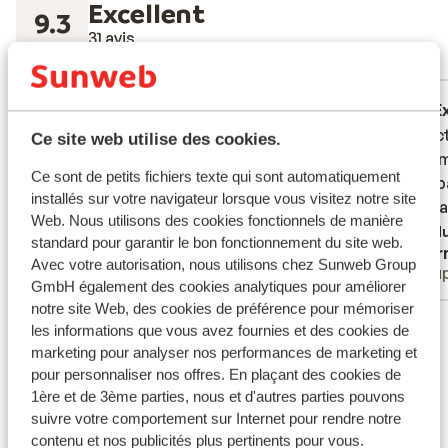
Excellent
9.3
31 avis
Réservé principalement par couples
Excellent
il y a 2 semaines
E
9.1
9.6
Séjour magnifique et reposant !
Séjour magnifique et reposant !
Perfect
Perfect
Ce site web utilise des cookies.
bij swi
bij swi
Ce sont de petits fichiers texte qui sont automatiquement
zwemba
zwemba
installés sur votre navigateur lorsque vous visitez notre site
en beta
en beta
Web. Nous utilisons des cookies fonctionnels de manière
Tradu
standard pour garantir le bon fonctionnement du site web.
Anonyme
Bjor
Avec votre autorisation, nous utilisons chez Sunweb Group
Couples
Coup
GmbH également des cookies analytiques pour améliorer
notre site Web, des cookies de préférence pour mémoriser
Voir tous les 31 avis
les informations que vous avez fournies et des cookies de
marketing pour analyser nos performances de marketing et
Emplacement
pour personnaliser nos offres. En plaçant des cookies de
1ère et de 3ème parties, nous et d'autres parties pouvons
suivre votre comportement sur Internet pour rendre notre
contenu et nos publicités plus pertinents pour vous.