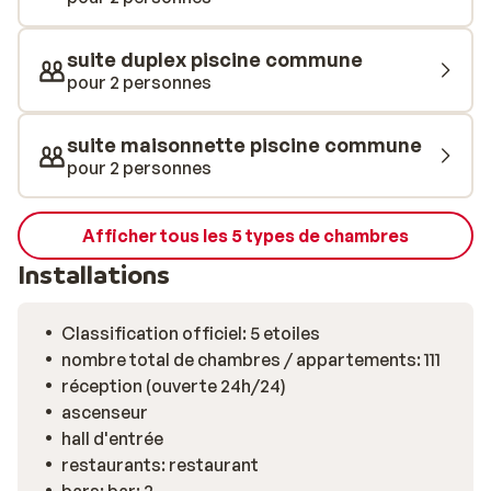
quelle que soit la température. Tout est pensé pour
répondre à vos envies et le personnel porte une
suite duplex piscine commune
attention particulière aux moindres détails et à un
pour 2 personnes
service irréprochable. Profitez-en!
suite maisonnette piscine commune
pour 2 personnes
Afficher tous les 5 types de chambres
Installations
Classification officiel: 5 etoiles
nombre total de chambres / appartements: 111
réception (ouverte 24h/24)
ascenseur
hall d'entrée
restaurants: restaurant