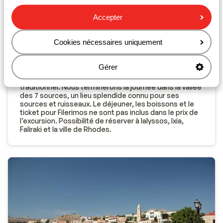
niveau de la croix de 18 mètres de haut, perchée sur la
colline, vous aurez une magnifique vue sur l’île. Nous
Accepter
ferons ensuite une pause et prendrons un café en
terrasse située au bord de la mer. Nous découvrirons
ensuite le château de Kritinia, situé à l’ouest de l'île. Ce
Cookies nécessaires uniquement
château offre une vue imprenable sur la mer. Il sera
ensuite temps de déguster des produits locaux, y
compris le vin et le souma, pour lesquels Rhodes est
Gérer
également connue. Nous visiterons un joli petit village
et prendrons le temps d’apprécier un déjeuner
traditionnel. Nous terminerons la journée dans la vallée
des 7 sources, un lieu splendide connu pour ses
sources et ruisseaux. Le déjeuner, les boissons et le
ticket pour Filerimos ne sont pas inclus dans le prix de
l’excursion. Possibilité de réserver à Ialyssos, Ixia,
Faliraki et la ville de Rhodes.