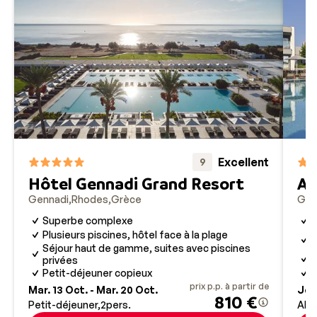
Excellent
9
Hôtel Gennadi Grand Resort
At
Gennadi
Rhodes
Grèce
Gen
Superbe complexe
A
S
Plusieurs piscines, hôtel face à la plage
e
Séjour haut de gamme, suites avec piscines
P
privées
Petit-déjeuner copieux
E
prix p.p. à partir de
Mar. 13 Oct. - Mar. 20 Oct.
Jeu.
810 €
Petit-déjeuner
2
pers.
All 