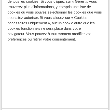
de tous les cookies. Si vous cliquez sur « Gérer », vous
trouverez plus d'informations, y compris une liste de
cookies où vous pouvez sélectionner les cookies que vous
souhaitez autoriser. Si vous cliquez sur « Cookies
nécessaires uniquement », aucun cookie autre que les
cookies fonctionnels ne sera placé dans votre
navigateur. Vous pouvez à tout moment modifier vos
préférences ou retirer votre consentement.
Le vrai Rhodes
À partir de 48 €
Au cours de cette belle journée, vous découvrirez non
seulement la vie locale de Rhodes, mais vous
découvrirez également les différences entre l'Est et
l'Ouest de l'île, et de superbes villages pittoresques.
Notre guide, qui vit sur l’île depuis de nombreuses
années, vous fera découvrir le vrai Rhodes. Nous
commencerons a journée par une visite de la colline de
Filerimos, juste à l'extérieur de la ville de Rhodes. Au