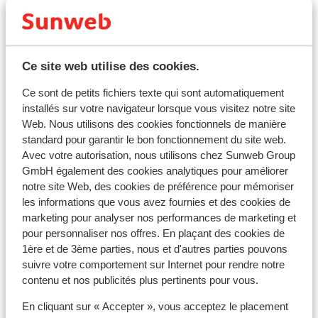
Symi
À partir de 47 €
Ce site web utilise des cookies.
Le trajet en bateau depuis le port de Mandraki dure
Ce sont de petits fichiers texte qui sont automatiquement
environ deux heures, le long de la côte turque, où nous
arriverons à notre premier arrêt : Yialos, le petit port
installés sur votre navigateur lorsque vous visitez notre site
pittoresque de Symi. Lorsque vous entrerez dans la
Web. Nous utilisons des cookies fonctionnels de manière
baie de Symi, vous pourrez déjà voir les belles maisons
standard pour garantir le bon fonctionnement du site web.
colorées de l'île. Si vous faites attention, vous pourrez
également voir que toutes les maisons du village sont
Avec votre autorisation, nous utilisons chez Sunweb Group
construites vers la baie. En marchant le long du
GmbH également des cookies analytiques pour améliorer
boulevard, vous passerez devant toutes les tavernes
notre site Web, des cookies de préférence pour mémoriser
et petits commerces. Dans certains magasins, vous
les informations que vous avez fournies et des cookies de
pourrez acheter les fameuses éponges pour
lesquelles Symi est connu. Marchez jusqu'à Chora, le
marketing pour analyser nos performances de marketing et
plus vieux village de l'île, où la vue est à couper le
pour personnaliser nos offres. En plaçant des cookies de
souffle. Vous pourrez déjeuner (de votre côté) dans
1ère et de 3ème parties, nous et d'autres parties pouvons
l'une des nombreuses tavernes grecques typiques où
vous pourrez déguster les spécialités de Symi.
suivre votre comportement sur Internet pour rendre notre
contenu et nos publicités plus pertinents pour vous.
En cliquant sur « Accepter », vous acceptez le placement