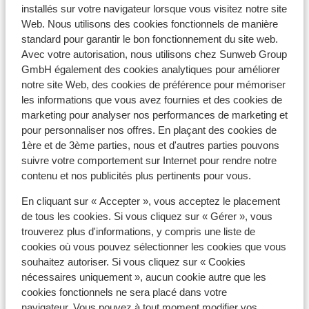
installés sur votre navigateur lorsque vous visitez notre site
Hôtel Le Castillan
Web. Nous utilisons des cookies fonctionnels de manière
standard pour garantir le bon fonctionnement du site web.
Avec votre autorisation, nous utilisons chez Sunweb Group
Village Club du Soleil Oz en Oisans
GmbH également des cookies analytiques pour améliorer
notre site Web, des cookies de préférence pour mémoriser
Residence le Claret I & II
les informations que vous avez fournies et des cookies de
marketing pour analyser nos performances de marketing et
pour personnaliser nos offres. En plaçant des cookies de
Résidence Prestige Phoenix A
1ère et de 3ème parties, nous et d'autres parties pouvons
suivre votre comportement sur Internet pour rendre notre
Chalet Marguerite
contenu et nos publicités plus pertinents pour vous.
En cliquant sur « Accepter », vous acceptez le placement
Appart'hôtel Prestige Odalys l'Eclose
de tous les cookies. Si vous cliquez sur « Gérer », vous
trouverez plus d'informations, y compris une liste de
cookies où vous pouvez sélectionner les cookies que vous
Residence Les Edelweiss
souhaitez autoriser. Si vous cliquez sur « Cookies
nécessaires uniquement », aucun cookie autre que les
Résidence Vacanceole les Hauts de Vaujany
cookies fonctionnels ne sera placé dans votre
navigateur. Vous pouvez à tout moment modifier vos