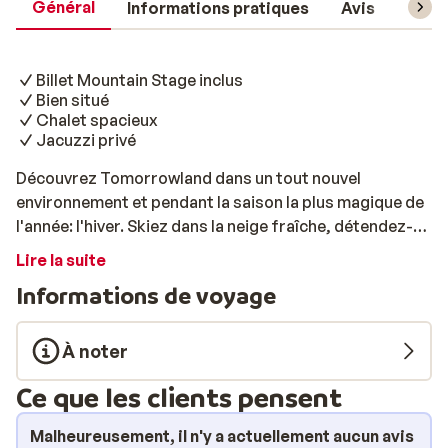
Général
Informations pratiques
Avis
Forfa
Billet Mountain Stage inclus
Bien situé
Chalet spacieux
Jacuzzi privé
Découvrez Tomorrowland dans un tout nouvel
environnement et pendant la saison la plus magique de
l'année: l'hiver. Skiez dans la neige fraîche, détendez-
vous au soleil puis, faites la fête sur les pistes. Vous
Lire la suite
avez le choix entre une expérience de 5 jours (mardi –
Informations de voyage
samedi) ou de 8 jours (samedi – samedi). Tous les
forfaits comprennent un billet Mountain Stage,
l’hébergement et le forfait de ski. Chalet Ysengrin Le
À noter
Chalet Ysengrin est très bien situé à Vaujany, à
Ce que les clients pensent
seulement 100m du centre et 250m des premières
remontées mécaniques. Après le ski, vous pourrez
Malheureusement, il n'y a actuellement aucun avis
profiter des bars de la station ou rentrer au chalet,