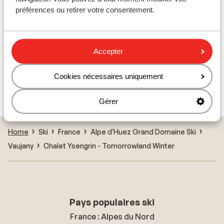
préférences ou retirer votre consentement.
Résidence le Saphir
Pierre & Vacances Les Bergers
Accepter
Résidence P&V Les Bergers - Tarif avantageux
Cookies nécessaires uniquement
Résidence Pierre et Vacances L'Ours Blanc
Gérer
Home
Ski
France
Alpe d'Huez Grand Domaine Ski
Vaujany
Chalet Ysengrin - Tomorrowland Winter
Pays populaires ski
France : Alpes du Nord