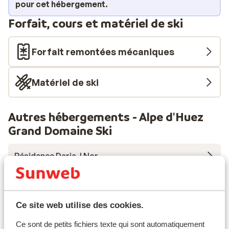
pour cet hébergement.
idéal pour accueillir un petit groupe. Après une journée
Forfait, cours et matériel de ski
passée sur les pistes ou dans le village de Vaujany, vous
pourrez vous réchauffer auprès de la cheminée et
préparer ensemble un repas dans la grande cuisine. Un
Forfait remontées mécaniques
jacuzzi est également à votre disposition.
Matériel de ski
Autres hébergements - Alpe d'Huez
Grand Domaine Ski
Résidence Daria-I Nor
Hotel Au Chamois d'Or
Ce site web utilise des cookies.
Hôtel Daria-I Nor
Ce sont de petits fichiers texte qui sont automatiquement