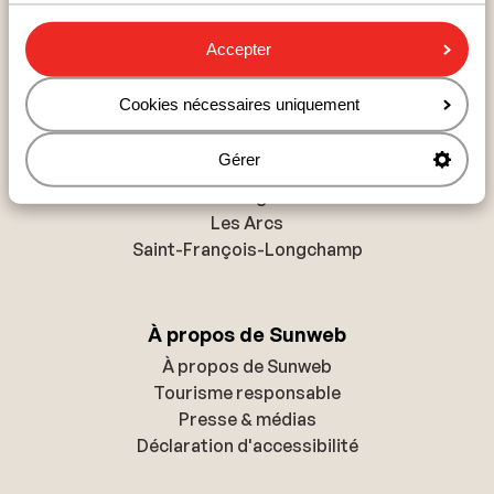
Paradiski
Accepter
Les Sybelles
Les Trois Vallées
Cookies nécessaires uniquement
Gérer
Domaines skiables
La Plagne
Les Arcs
Saint-François-Longchamp
À propos de Sunweb
À propos de Sunweb
Tourisme responsable
Presse & médias
Déclaration d'accessibilité