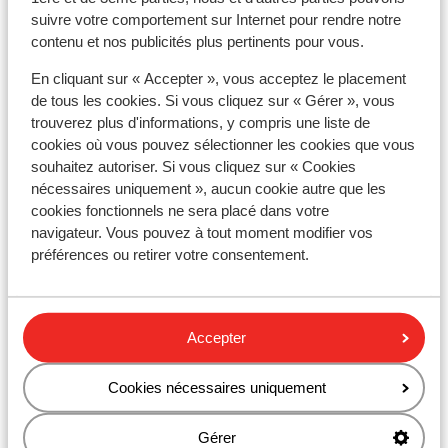
mètres
suivre votre comportement sur Internet pour rendre notre
Distance jusqu'aux remontées mécaniques
contenu et nos publicités plus pertinents pour vous.
environ 500 mètres
En cliquant sur « Accepter », vous acceptez le placement
Forfait, cours et matériel de ski
de tous les cookies. Si vous cliquez sur « Gérer », vous
trouverez plus d'informations, y compris une liste de
cookies où vous pouvez sélectionner les cookies que vous
Forfait remontées mécaniques
souhaitez autoriser. Si vous cliquez sur « Cookies
nécessaires uniquement », aucun cookie autre que les
Cours de ski
cookies fonctionnels ne sera placé dans votre
navigateur. Vous pouvez à tout moment modifier vos
préférences ou retirer votre consentement.
Matériel de ski
Autres hébergements - Serre
Accepter
Chevalier
Cookies nécessaires uniquement
Résidence Club MMV le Serra Neva
Gérer