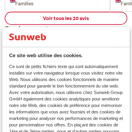
Familles
Fami
Voir tous les 20 avis
Emplacement
Ce site web utilise des cookies.
Afficher sur la carte
Ce sont de petits fichiers texte qui sont automatiquement
installés sur votre navigateur lorsque vous visitez notre site
Web. Nous utilisons des cookies fonctionnels de manière
standard pour garantir le bon fonctionnement du site web.
Avec votre autorisation, nous utilisons chez Sunweb Group
À proximité
GmbH également des cookies analytiques pour améliorer
Dans le centre
notre site Web, des cookies de préférence pour mémoriser
Distance jusqu'aux pistes de ski environ 500
les informations que vous avez fournies et des cookies de
marketing pour analyser nos performances de marketing et
mètres
pour personnaliser nos offres. En plaçant des cookies de
Distance jusqu'a l'arrêt du bus de ski environ 150
1ère et de 3ème parties, nous et d'autres parties pouvons