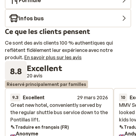
Formule
Infos bus
Ce que les clients pensent
Ce sont des avis clients 100 % authentiques qui
reflètent fidèlement leur expérience avec notre
produit.
En savoir plus sur les avis
Excellent
8.8
20 avis
Réservé principalement par familles
Excellent
29 mars 2026
Ex
9.3
10
Great new hotel, conveniently served by
Great new hotel, conveniently served by
MMV Ser
MMV Ser
the regular shuttle bus service down to the
the regular shuttle bus service down to the
looked 
looked 
Pontillas lift.
Pontillas lift.
kids lo
kids lo
Traduire en français (FR)
Tradu
Anonyme
Andy