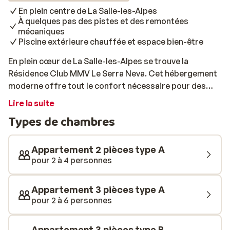
En plein centre de La Salle-les-Alpes
À quelques pas des pistes et des remontées
mécaniques
Piscine extérieure chauffée et espace bien-être
En plein cœur de La Salle-les-Alpes se trouve la
Résidence Club MMV Le Serra Neva. Cet hébergement
moderne offre tout le confort nécessaire pour des
vacances au ski à la fois actives et reposantes. À
Lire la suite
seulement quelques pas des remontées mécaniques,
Types de chambres
des pistes et de l'arrêt de skibus, vous serez sur les
skis en un rien de temps. Après le ski, les activités ne
manquent pas: faites quelques longueurs dans la
Appartement 2 pièces type A
piscine extérieure chauffée ou détendez-vous dans le
pour 2 à 4 personnes
sauna ou le hammam. Le salon convivial avec cheminée
est l’endroit idéal pour se ressourcer, tandis que les
Appartement 3 pièces type A
enfants et les adolescents pourront s’amuser dans les
pour 2 à 6 personnes
clubs qui leur sont dédiés: kids, junior et teens. Avec un
service de livraison de pain le matin et un bar pour vos
Appartement 3 pièces type B