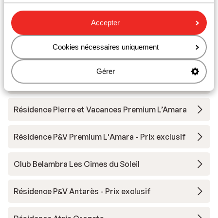
Matériel de ski
Accepter
Autres hébergements - Avoriaz
Cookies nécessaires uniquement
SOWELL COLLECTION Hôtel des Dromonts &
Gérer
Spa
Résidence Pierre et Vacances Premium L’Amara
Résidence P&V Premium L'Amara - Prix exclusif
Club Belambra Les Cimes du Soleil
Résidence P&V Antarès - Prix exclusif