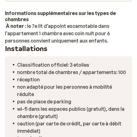
manquez pas le parc aquatique Aquariaz. Ce centre
aquatique unique en intérieur, le plus haut situé de la
Informations supplémentaires sur les types de
région, écologique et couvrant 2 400 m², offre de
chambres
nombreuses activités aquatiques. Vous pourrez
À noter
: le 7e lit d’appoint escamotable dans
également vous détendre dans l’espace bien-être.
l’appartement 1 chambre avec coin nuit pour 6
Après une journée bien remplie, partez en soirée au
personnes convient uniquement aux enfants.
Installations
centre du village pour partager vos aventures autour
d’un verre.
Classification officiel: 3 etoiles
nombre total de chambres / appartements: 100
réception
non adapté pour les personnes à mobilité
réduite
pas de place de parking
wi-fi dans les espaces publics (gratuit), dans la
chambre (gratuit)
caution (par carte de crédit, par carte à débit
immédiat)