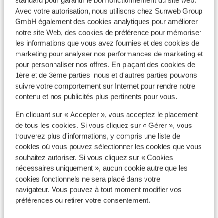
standard pour garantir le bon fonctionnement du site web.
Afficher sur la carte
Avec votre autorisation, nous utilisons chez Sunweb Group
GmbH également des cookies analytiques pour améliorer
notre site Web, des cookies de préférence pour mémoriser
les informations que vous avez fournies et des cookies de
marketing pour analyser nos performances de marketing et
pour personnaliser nos offres. En plaçant des cookies de
À proximité
1ère et de 3ème parties, nous et d'autres parties pouvons
Dans le centre
suivre votre comportement sur Internet pour rendre notre
Distance de l'aéroport environ 96 kilomètres
contenu et nos publicités plus pertinents pour vous.
Distance jusqu'à la gare environ 45 kilomètres
Distance jusqu'aux remontées mécaniques
En cliquant sur « Accepter », vous acceptez le placement
environ 250 mètres
de tous les cookies. Si vous cliquez sur « Gérer », vous
trouverez plus d'informations, y compris une liste de
Forfait, cours et matériel de ski
cookies où vous pouvez sélectionner les cookies que vous
souhaitez autoriser. Si vous cliquez sur « Cookies
nécessaires uniquement », aucun cookie autre que les
Forfait remontées mécaniques
cookies fonctionnels ne sera placé dans votre
navigateur. Vous pouvez à tout moment modifier vos
préférences ou retirer votre consentement.
Cours de ski