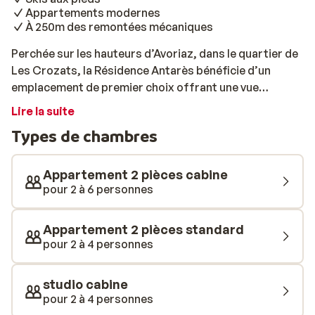
Appartements modernes
À 250m des remontées mécaniques
Perchée sur les hauteurs d’Avoriaz, dans le quartier de
Les Crozats, la Résidence Antarès bénéficie d’un
emplacement de premier choix offrant une vue
imprenable sur le village et la vallée en contrebas. Elle
Lire la suite
se trouve à environ 10 minutes à pied du centre animé,
Types de chambres
et les remontées les plus proches, Stade et Lac-
Intrêts, sont à seulement 250 mètres. Cerise sur le
gâteau, la piste bleue Mélèzes passe directement
Appartement 2 pièces cabine
devant la résidence! Vous ne manquerez ainsi rien de ce
pour 2 à 6 personnes
que cette charmante station de ski a à offrir. Derrière
ses façades en bois, la résidence abrite des
Appartement 2 pièces standard
appartements modernes décorés avec des couleurs
pour 2 à 4 personnes
vives, créant une ambiance à la fois élégante et
apaisante. Sur votre balcon, vous pourrez profiter des
studio cabine
rayons du soleil hivernal l’après-midi. Par temps moins
pour 2 à 4 personnes
clément ou simplement pour varier les plaisirs, ne