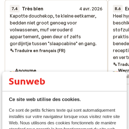
Très bien
4 avr. 2026
E
7.4
8.6
Kapotte douchekop, te kleine eetkamer,
Kapotte douchekop, te kleine eetkamer,
Heel hy
Heel hy
bedden niet groot genoeg voor
bedden niet groot genoeg voor
beschik
beschik
volwassenen, muf verouderd
volwassenen, muf verouderd
stofzu
stofzu
appartement, geen deur of zelfs
appartement, geen deur of zelfs
praktis
praktis
gordijntje tussen "slaapcabine" en gang.
gordijntje tussen "slaapcabine" en gang.
benede
benede
recepti
recepti
Traduire en français (FR)
en vert
en vert
Tradu
Anonyme
Wern
Familles
Fami
Voir tous les 52 avis
Emplacement
Ce site web utilise des cookies.
Ce sont de petits fichiers texte qui sont automatiquement
installés sur votre navigateur lorsque vous visitez notre site
Web. Nous utilisons des cookies fonctionnels de manière