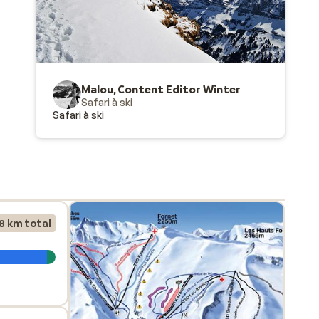
s un
Malou, Content Editor Winter
Safari à ski
s, 119
Safari à ski
al
ans
es du
8 km total
se à