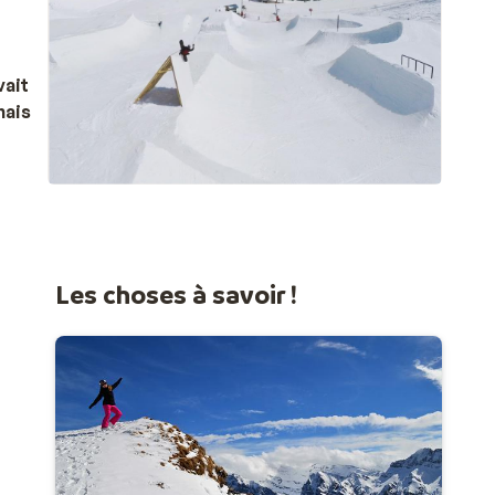
vait
mais
est
Les choses à savoir !
’une
u
u ski
r vous
zine :
s
re
amille