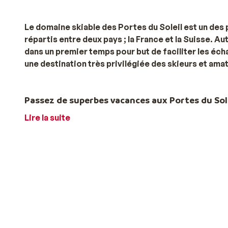
Le domaine skiable des Portes du Soleil est un des
répartis entre deux pays ; la France et la Suisse. Au
dans un premier temps pour but de faciliter les éch
une destination très privilégiée des skieurs et ama
Passez de superbes vacances aux Portes du Sol
Lire la suite
12 stations sont reliées aux Portes du Soleil, 8 en
Fra
une charmante station piétonne au caractère traditio
vie nocturne réputée par les vacanciers les plus fest
cachet savoyard. Elles répondent toutes à des critère
inoubliable aux Portes du Soleil. A la recherche d’une
: festivités et sports de glisse vous attendent ! Env
les spécialités savoyardes seront au rendez-vous. A l
enfants ? Optez pour Châtel, station familiale par 
stations. À vous de choisir le village qui convient le 