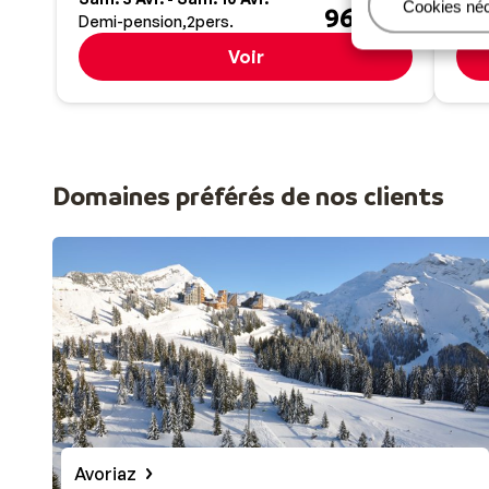
Gérer
Cookies né
960 €
Demi-pension
2
pers.
Dem
Voir
Domaines préférés de nos clients
Avoriaz