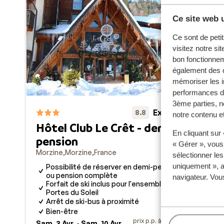
Ce site web u
Ce sont de petit
visitez notre si
bon fonctionnem
également des c
mémoriser les i
performances de
3ème parties, n
Excellent
8.8
notre contenu et
Hôtel Club Le Crêt - demi-
En cliquant sur
Hô
pension
« Gérer », vous
Mor
Morzine
Morzine
France
sélectionner le
C
uniquement », a
Possibilité de réserver en demi-pension
A
ou pension complète
navigateur. Vou
F
Forfait de ski inclus pour l'ensemble des
Portes du Soleil
E
Arrêt de ski-bus à proximité
Bien-être
Sam
prix p.p. à partir de
Sam. 3 Avr. - Sam. 10 Avr.
Mar