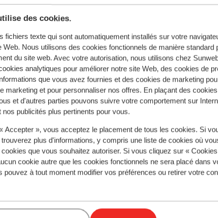
tilise des cookies.
s fichiers texte qui sont automatiquement installés sur votre navigat
te Web. Nous utilisons des cookies fonctionnels de manière standard p
ent du site web. Avec votre autorisation, nous utilisons chez Sun
ookies analytiques pour améliorer notre site Web, des cookies de p
nformations que vous avez fournies et des cookies de marketing pou
 marketing et pour personnaliser nos offres. En plaçant des cookies
ous et d'autres parties pouvons suivre votre comportement sur Intern
 nos publicités plus pertinents pour vous.
Excellent
9.4
Résidence P
 « Accepter », vous acceptez le placement de tous les cookies. Si vo
tel Les Lans
Vacances P
 trouverez plus d'informations, y compris une liste de cookies où vo
zine
Morzine
France
Avoriaz
Avoriaz
Fra
s cookies que vous souhaitez autoriser. Si vous cliquez sur « Cookie
hambres familiales
ucun cookie autre que les cookies fonctionnels ne sera placé dans v
Résidence élég
 300m du telepherique de Prodains
Séjournez dans 
s pouvez à tout moment modifier vos préférences ou retirer votre c
orfait ski Portes du Soleil inclus
moderne
xcellent rapport qualité/prix
Emplacement idé
remontées mécan
Profitez d'un séj
prix p.p. à partir
. 20 Mars - Sam. 27
de
s
Sam. 10 Avr. - Sam.