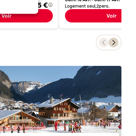
935 €
rs.
Logement seul
2
pers.
Voir
Voir