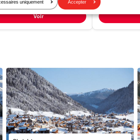
cessaires uniquement
Accepter
844 €
i-pension
2
pers.
Logement seul
2
pe
Voir