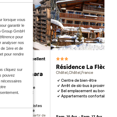
eur lorsque vous
our garantir le
web Group GmbH
référence pour
r analyser nos
 de 1ère et de
et pour rendre
Excellent
8.7
7.6
ierre et
Résidence La Flèche 
us cliquez sur
remium L’Amara
Châtel
Châtel
France
us pouvez
nce
Centre de bien-être
s nécessaires
Arrêt de ski-bus à proximité
otre
ante, haut de gamme
Bel emplacement au bord d'un l
un bel appartement
onsentement.
Appartements confortables
al ! Au pied des
iques et sur les pistes
our luxe et farniente
prix p.p. à partir de
prix p.
 17 Avr.
Sam. 10 Avr. - Sam. 17 Avr.