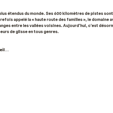
 plus étendus du monde. Ses 600 kilomètres de pistes sont
trefois appelé la « haute route des familles », le domaine a
anges entre les vallées voisines. Aujourd’hui, c’est désor
teurs de glisse en tous genres.
eil
nce
et 4 en
Suisse
, dont
Avoriaz
,
Morzine
ou
Châtel
. Avoriaz 
nnel. Très appréciée des familles, elle dispose également d
ifs. Morzine et Châtel, plus paisibles, disposent également d
s différents pour qui garantiront aux vacanciers un séjour a
 station piétonne animée ? La
station d’Avoriaz
est faite pou
ie d’un séjour typiquement savoyard
en famille
? Direction Mor
a recherche de belles vacances aux Portes du Soleil avec vo
excellence ! Sunweb propose des hébergements dans les quat
mieux pour vos prochaines vacances aux Portes du Soleil, en f