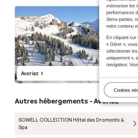
mémoriser les i
performances de
3ème parties, n
notre contenu et
En cliquant sur
« Gérer », vous
sélectionner le
uniquement », a
navigateur. Vou
Avoriaz
Gérer
Cookies né
Autres hébergements - Avoriaz
SOWELL COLLECTION Hôtel des Dromonts &
Spa