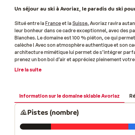
Un séjour au ski à Avoriaz, le paradis du ski pour
Situé entre la
France
et la
Suisse,
Avoriaz ravira autan
leur bonheur dans ce cadre exceptionnel, avec des pa
Blanches. Le domaine est 100 % piéton, ce qui permet 
calèche ! Avec son atmosphère authentique et son cadre
architecture mimétique lui permet de s’intégrer parf
prenez un bon bol d’air et appréciez pleinement votre 
Portes du Soleil
vous assurera un ensoleillement optim
Lire la suite
également d’un excellent enneigement, garantissant a
Trouvez un hébergement qui vous fait rêver
En raison de la polyvalence et de l’immensité du doma
Information sur le domaine skiable Avoriaz
Ré
vous trouverez 51 kilomètres de pistes variées. Vous 
kilomètres de pistes. Que vous optiez pour un séjour 
Pistes (nombre)
trouverez sûrement votre bonheur. Choisissez
Pierr
de résidences tout confort,
au pied des pistes de ski
skier à Avoriaz entre amis. Envie d’une escapade en
l