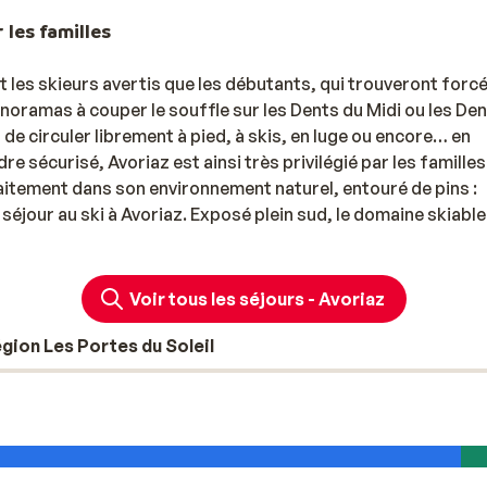
 les familles
t les skieurs avertis que les débutants, qui trouveront for
noramas à couper le souffle sur les Dents du Midi ou les De
de circuler librement à pied, à skis, en luge ou encore… en
 sécurisé, Avoriaz est ainsi très privilégié par les familles
aitement dans son environnement naturel, entouré de pins :
séjour au ski à Avoriaz. Exposé plein sud, le domaine skiabl
al. Située entre 1800 et 2500 mètres, Avoriaz bénéficie
insi une bonne pratique du ski et des autres activités de m
Voir tous les séjours - Avoriaz
ine skiable, Avoriaz comblera chaque skieur. À
Avoriaz
même
gion Les Portes du Soleil
aurez aussi accès au domaine des Portes du Soleil et de ses
au ski à Avoriaz entre amis, en couple ou en
famille
, vous
e et Vacances
pour vos vacances au ski à Avoriaz : un large c
, vous attend. Un grand appartement sera l’idéal si vous ven
ast minute
à Avoriaz ? Découvrez sans plus attendre notre