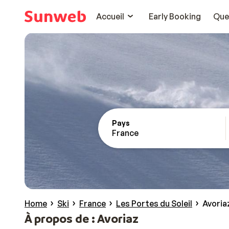
Accueil
Early Booking
Que
Pays
France
Home
Ski
France
Les Portes du Soleil
Avoria
À propos de : Avoriaz