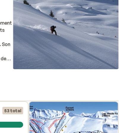
cément
nts
. Son
e des
ontagne.
,
 600
53 total
hoix
ez