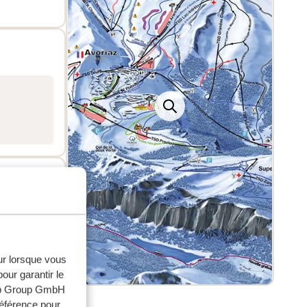
itude
iveau
s
u, le
35 total
eur lorsque vous
our garantir le
web Group GmbH
référence pour