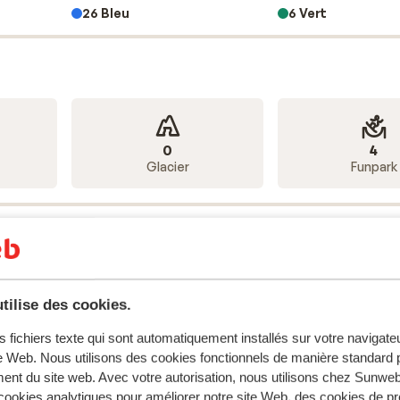
 matériel sont inclus.
26 Bleu
6 Vert
e profiter au maximum des joies de la glisse grâce à son alt
Pour les débutants, de nombreuses pistes comprennent un n
 trouverez le Mur Suisse : l’une des pistes les plus difficile
es activités hors ski comme la balade en chiens de traînea
0
4
quatique Aquariaz de 2 400 m² est à ne pas manquer. chacun
Glacier
Funpark
ski
tout compris
à Avoriaz ?
tilise des cookies.
18
14
Télésièges
Téléskis
s fichiers texte qui sont automatiquement installés sur votre navigat
te Web. Nous utilisons des cookies fonctionnels de manière standard p
ent du site web. Avec votre autorisation, nous utilisons chez Sun
ookies analytiques pour améliorer notre site Web, des cookies de p