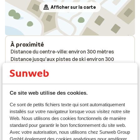
Afficher sur la carte
À proximité
Distance du centre-ville: environ 300 mètres
Distance jusqu'aux pistes de ski environ 300
mètres
Distance jusqu'a l'arrêt du bus de ski environ 300
mètres
Distance jusqu'aux remontées mécaniques
Ce site web utilise des cookies.
environ 300 mètres
Distance aux magasins les plus proches environ
Ce sont de petits fichiers texte qui sont automatiquement
300 mètres
installés sur votre navigateur lorsque vous visitez notre site
Web. Nous utilisons des cookies fonctionnels de manière
Endroit calme
standard pour garantir le bon fonctionnement du site web.
Forfait, cours et matériel de ski
Avec votre autorisation, nous utilisons chez Sunweb Group
GmbH également des cookies analytiques pour améliorer