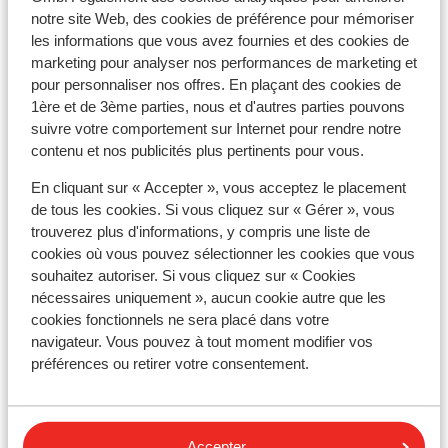
notre site Web, des cookies de préférence pour mémoriser
Forfait remontées mécaniques
les informations que vous avez fournies et des cookies de
marketing pour analyser nos performances de marketing et
pour personnaliser nos offres. En plaçant des cookies de
Cours de ski
1ère et de 3ème parties, nous et d'autres parties pouvons
suivre votre comportement sur Internet pour rendre notre
Matériel de ski
contenu et nos publicités plus pertinents pour vous.
En cliquant sur « Accepter », vous acceptez le placement
de tous les cookies. Si vous cliquez sur « Gérer », vous
Autres hébergements - Monterosa
trouverez plus d'informations, y compris une liste de
cookies où vous pouvez sélectionner les cookies que vous
Residence Maison Fosson
souhaitez autoriser. Si vous cliquez sur « Cookies
nécessaires uniquement », aucun cookie autre que les
cookies fonctionnels ne sera placé dans votre
Résidence dei Walser
navigateur. Vous pouvez à tout moment modifier vos
préférences ou retirer votre consentement.
Hôtel La Trinitè Monboso
Gresil Residence
Accepter