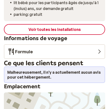
lit bébé: pour les participants âgés de jusqu'à 1
remontées mécaniques, vous évitant ainsi de
(inclus) ans, sur demande gratuit
transporter votre matériel. Sa proximité avec le centre
parking: gratuit
de Champoluc permet de profiter facilement d'une
terrasse ensoleillée ou d'une agréable promenade dans
le village après une journée sur les pistes.
Voir toutes les installations
Informations de voyage
Formule
Ce que les clients pensent
Malheureusement, il n'y a actuellement aucun avis
pour cet hébergement.
Emplacement