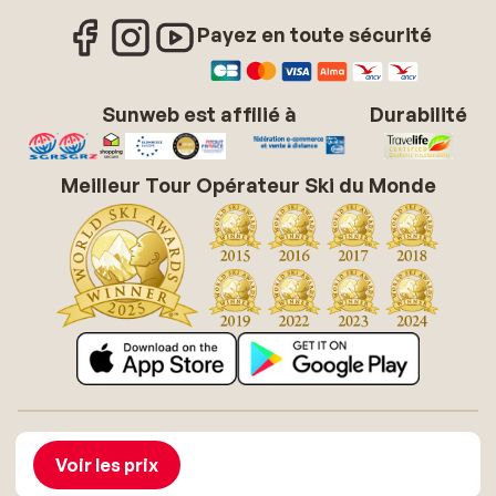
Payez en toute sécurité
Sunweb est affilié à
Durabilité
Meilleur Tour Opérateur Ski du Monde
À propos de Sunweb
Offres d'emploi
Conditions générales vacances soleil
Cookies
Voir les prix
Déclaration d'accessibilité
Mentions légales
Glossaire