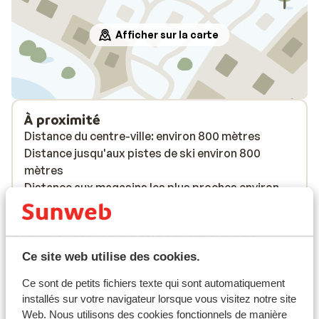
Afficher sur la carte
À proximité
Distance du centre-ville: environ 800 mètres
Distance jusqu'aux pistes de ski environ 800
mètres
Distance aux magasins les plus proches environ
800 mètres
Forfait, cours et matériel de ski
Ce site web utilise des cookies.
Forfait remontées mécaniques
Ce sont de petits fichiers texte qui sont automatiquement
installés sur votre navigateur lorsque vous visitez notre site
Web. Nous utilisons des cookies fonctionnels de manière
Cours de ski