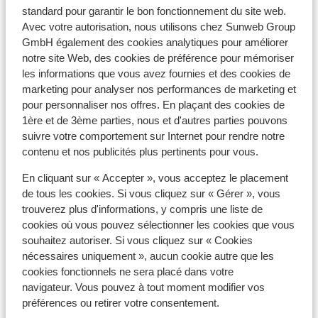
standard pour garantir le bon fonctionnement du site web.
Avec votre autorisation, nous utilisons chez Sunweb Group
Matériel de ski
GmbH également des cookies analytiques pour améliorer
notre site Web, des cookies de préférence pour mémoriser
les informations que vous avez fournies et des cookies de
Autres hébergements - Val d'Isère-
marketing pour analyser nos performances de marketing et
Tignes
pour personnaliser nos offres. En plaçant des cookies de
1ère et de 3ème parties, nous et d'autres parties pouvons
suivre votre comportement sur Internet pour rendre notre
Hôtel VoulezVous
contenu et nos publicités plus pertinents pour vous.
En cliquant sur « Accepter », vous acceptez le placement
Chalet Skadi - prix exclusif
de tous les cookies. Si vous cliquez sur « Gérer », vous
trouverez plus d'informations, y compris une liste de
Résidence Le Taos
cookies où vous pouvez sélectionner les cookies que vous
souhaitez autoriser. Si vous cliquez sur « Cookies
nécessaires uniquement », aucun cookie autre que les
Résidence CGH Le Jhana
cookies fonctionnels ne sera placé dans votre
navigateur. Vous pouvez à tout moment modifier vos
Résidence Le Bec Rouge
préférences ou retirer votre consentement.