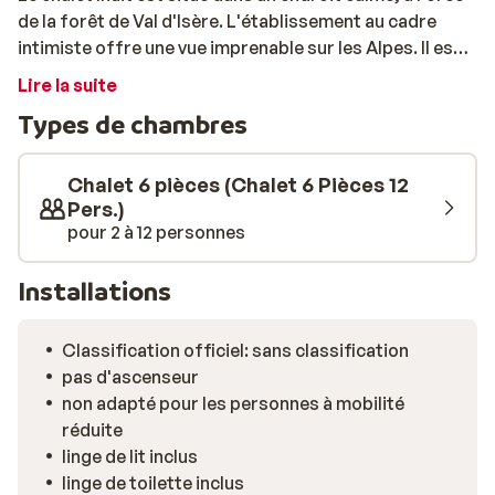
de la forêt de Val d'Isère. L'établissement au cadre
intimiste offre une vue imprenable sur les Alpes. Il est
situé à quelques minutes de route des remontées
Lire la suite
mécaniques et du centre du village. Ce nouveau chalet
Types de chambres
vous offre la combinaison parfaite entre tradition,
modernité et luxe. Ce chalet spacieux peut accueillir
jusqu'à 12 personnes et dispose de cinq chambres,
Chalet 6 pièces (Chalet 6 Pièces 12
dont une suite familiale. Vous trouverez un salon
Pers.)
pour 2 à 12 personnes
spacieux et confortable avec une cheminée, un grand
espace de détente et, au rez-de-chaussée, un luxueux
espace de bien-être. Profitez du grand jacuzzi et du
Installations
sauna après une journée de ski!
Classification officiel: sans classification
pas d'ascenseur
non adapté pour les personnes à mobilité
réduite
linge de lit inclus
linge de toilette inclus