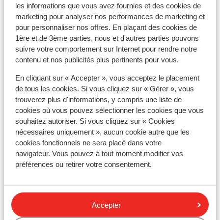
Distance du centre-ville: environ 200 mètres
les informations que vous avez fournies et des cookies de
Distance jusqu'aux pistes de ski environ 0 mètres
marketing pour analyser nos performances de marketing et
Distance jusqu'aux remontées mécaniques
pour personnaliser nos offres. En plaçant des cookies de
1ère et de 3ème parties, nous et d'autres parties pouvons
maximal 200 mètres
suivre votre comportement sur Internet pour rendre notre
Endroit calme
contenu et nos publicités plus pertinents pour vous.
Forfait, cours et matériel de ski
En cliquant sur « Accepter », vous acceptez le placement
de tous les cookies. Si vous cliquez sur « Gérer », vous
Forfait remontées mécaniques
trouverez plus d'informations, y compris une liste de
cookies où vous pouvez sélectionner les cookies que vous
souhaitez autoriser. Si vous cliquez sur « Cookies
Cours de ski
nécessaires uniquement », aucun cookie autre que les
cookies fonctionnels ne sera placé dans votre
navigateur. Vous pouvez à tout moment modifier vos
Matériel de ski
préférences ou retirer votre consentement.
Autres hébergements - Val d'Isère-
Tignes
Accepter