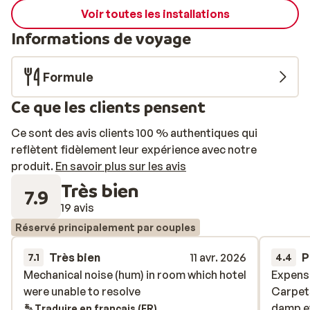
Voir toutes les installations
Informations de voyage
Formule
Ce que les clients pensent
Ce sont des avis clients 100 % authentiques qui
reflètent fidèlement leur expérience avec notre
produit.
En savoir plus sur les avis
Très bien
7.9
19 avis
Réservé principalement par couples
Très bien
11 avr. 2026
P
7.1
4.4
Mechanical noise (hum) in room which hotel
Mechanical noise (hum) in room which hotel
Expensi
Expensi
were unable to resolve
were unable to resolve
Carpets
Carpets
damp ev
damp ev
Traduire en français (FR)