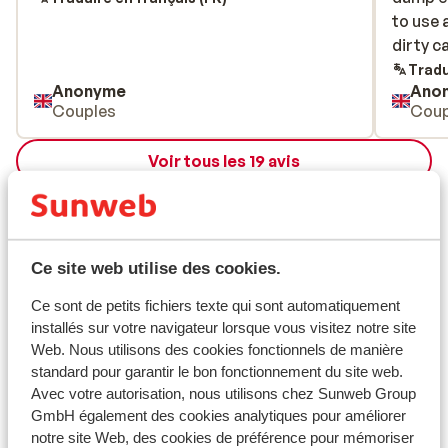
to use 
to use 
dirty c
dirty c
Tradu
Anonyme
Ano
Couples
Coup
Voir tous les 19 avis
Emplacement
Ce site web utilise des cookies.
Ce sont de petits fichiers texte qui sont automatiquement
Afficher sur la carte
installés sur votre navigateur lorsque vous visitez notre site
Web. Nous utilisons des cookies fonctionnels de manière
standard pour garantir le bon fonctionnement du site web.
Avec votre autorisation, nous utilisons chez Sunweb Group
GmbH également des cookies analytiques pour améliorer
À proximité
notre site Web, des cookies de préférence pour mémoriser