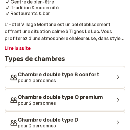
Centre de bien-être
Tradition & modernité
Restaurants & bar
L'Hôtel Village Montana est un bel établissement
offrant une situation calme à Tignes Le Lac. Vous
profiterez d'une atmosphère chaleureuse, dans style
moderne et montagnard. Les pistes sont à deux pas et
Lire la suite
vous pourrez également facilement rejoindre le centre-
Types de chambres
ville à pied. Les chambres sont spacieuses et soignées,
pour un cadre reposant au style authentique. L'hôtel
dispose également d'un centre de bien-être, de 4
Chambre double type B confort
restaurants et d'un bar avec coin salon. Ici, vous
pour 2 personnes
pourrez vous détendre dans l'un des grands fauteuils
après une journée sur les pistes, accompagné d'un
Chambre double type C premium
chocolat ou d'un bon vin chaud.
pour 2 personnes
Chambre double type D
pour 2 personnes