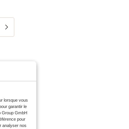
milles
2024
ever
ever
eur lorsque vous
our garantir le
as
as
web Group GmbH
 pool
 pool
référence pour
ste
r analyser nos