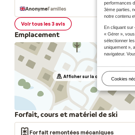
performances de
Anonyme
Familles
3ème parties, n
notre contenu et
Voir tous les 3 avis
En cliquant sur
Emplacement
« Gérer », vous
sélectionner le
uniquement », a
navigateur. Vou
Afficher sur la carte
Gérer
Cookies né
Forfait, cours et matériel de ski
Forfait remontées mécaniques