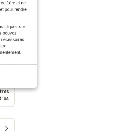
 de 1ère et de
et pour rendre
us cliquez sur
us pouvez
s nécessaires
otre
onsentement.
es
tres
 700
ètres
tres