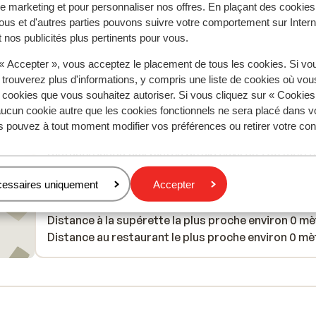
of money.
Traduire en français (FR)
 marketing et pour personnaliser nos offres. En plaçant des cookies
Anonyme
Amis
ous et d'autres parties pouvons suivre votre comportement sur Intern
 nos publicités plus pertinents pour vous.
 « Accepter », vous acceptez le placement de tous les cookies. Si vo
 trouverez plus d'informations, y compris une liste de cookies où vo
s cookies que vous souhaitez autoriser. Si vous cliquez sur « Cookie
ucun cookie autre que les cookies fonctionnels ne sera placé dans v
À proximité
s pouvez à tout moment modifier vos préférences ou retirer votre c
Distance du centre-ville: environ 500 mètres
Distance jusqu'aux pistes de ski environ 700 mètr
Distance jusqu'a l'arrêt du bus de ski environ 0 mè
cessaires uniquement
Accepter
Distance jusqu'aux remontées mécaniques environ
mètres
Distance à la supérette la plus proche environ 0 m
Distance au restaurant le plus proche environ 0 mè