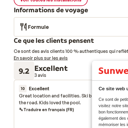
Informations de voyage
Formule
Ce que les clients pensent
Ce sont des avis clients 100 % authentiques qui reflè
En savoir plus sur les avis
Excellent
9.2
3 avis
Excellent
30 mars 
Ce site web u
10
Great location and facilities. Ski bus stop just dow
Great location and facilities. Ski bus stop just dow
Ce sont de petit
the road. Kids loved the pool.
the road. Kids loved the pool.
visitez notre si
Traduire en français (FR)
bon fonctionnem
également des c
mémoriser les i