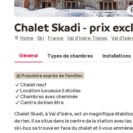
Chalet Skadi - prix exc
Home
Ski
France
Val d'Isère-Tignes
Val d'Isèr
Général
Types de chambres
Installations
Populaire auprès de familles
Chalet neuf
Location luxueuse 5 étoiles
Chambres avec cheminée
Centre de bien être
Chalet Skadi, à Val d'Isère, est un magnifique étabi
de rien. Il se situe dans le centre de la station avec le
ski-bus se trouve en face du chalet et il vous emmène