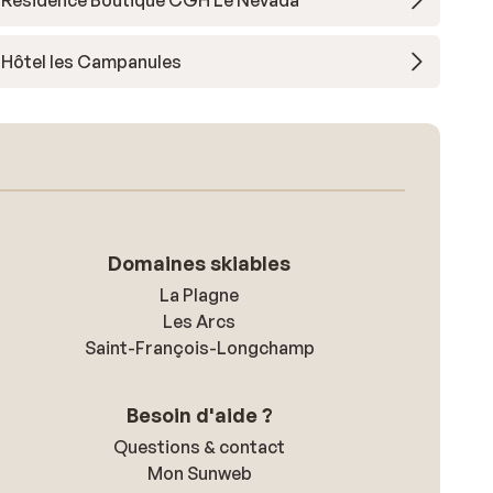
Résidence Boutique CGH Le Névada
Hôtel les Campanules
Domaines skiables
La Plagne
Les Arcs
Saint-François-Longchamp
Besoin d'aide ?
Questions & contact
Mon Sunweb