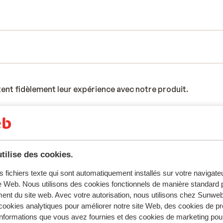
tent fidèlement leur expérience avec notre produit.
Réservé principalement par fa
2024
Excellent
2 mars 
tilise des cookies.
8.6
n
n
Everything about the apartment was perfect. How
Everything about the apartment was perfect. How
s fichiers texte qui sont automatiquement installés sur votre navigat
we payed extra to stay somewhere with a spa and
we payed extra to stay somewhere with a spa and
te Web. Nous utilisons des cookies fonctionnels de manière standard p
barely used it as the pool and even the pool area w
barely used it as the pool and even the pool area w
ent du site web. Avec votre autorisation, nous utilisons chez Sun
too cold to sit comfortably. The jacuzzi was in the
too cold to sit comfortably. The jacuzzi was in the
ookies analytiques pour améliorer notre site Web, des cookies de p
as well so it was extremely disappointing and a wa
as well so it was extremely disappointing an...
plus
nformations que vous avez fournies et des cookies de marketing pou