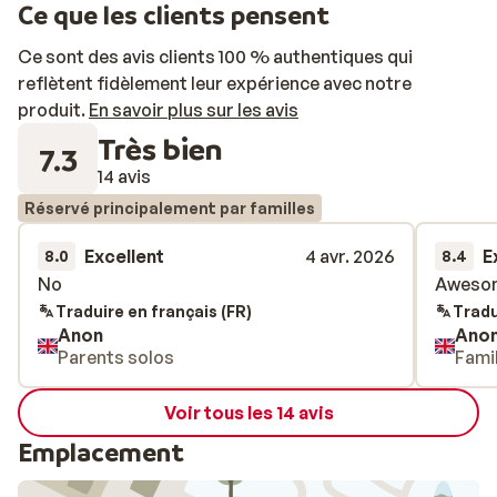
Ce que les clients pensent
gratuitement des chaînes françaises et internationales
sur votre télévision. En logeant à la résidence Maeva
Ce sont des avis clients 100 % authentiques qui
Inter-Résidences, vous bénéficierez d’un emplacement
reflètent fidèlement leur expérience avec notre
idéal à quelques mètres du cœur de Tignes! Entre vie
produit.
En savoir plus sur les avis
animée et pistes skiables idylliques, vous ne pourrez
Très bien
pas vous ennuyer…Bon séjour!
7.3
14 avis
Réservé principalement par familles
Excellent
4 avr. 2026
E
8.0
8.4
No
No
Awesom
Awesom
Traduire en français (FR)
Tradu
Anon
Ano
Parents solos
Fami
Voir tous les 14 avis
Emplacement