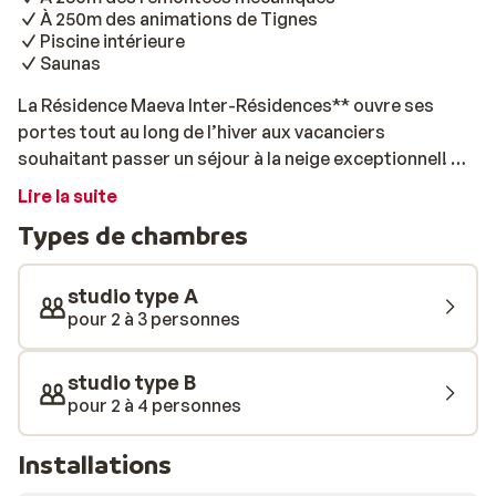
À 250m des animations de Tignes
Piscine intérieure
Saunas
La Résidence Maeva Inter-Résidences** ouvre ses
portes tout au long de l’hiver aux vacanciers
souhaitant passer un séjour à la neige exceptionnel! À
250 mètres des remontées mécaniques de l’Espace
Lire la suite
Killy et des activités principales de Tignes, elle permet
Types de chambres
un accès équidistant aux joies de la glisse et aux
animations de la station! Autre atout de taille? Une
piscine intérieure chauffée et des saunas accueillent
studio type A
les locataires des appartements en accès libre! Idéal
pour 2 à 3 personnes
pour se détendre après une riche journée d’activités!
Le quartier Val Claret est le plus animé de Tignes.
studio type B
Boites de nuit, pubs et restaurants, les bons vivants et
pour 2 à 4 personnes
les noctambules n’auront que l’embarras du choix! Le
domaine skiable Espace Killy est réputé dans le monde
Installations
entier par les amateurs de glisse! La diversité de ses