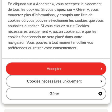
En cliquant sur « Accepter », vous acceptez le placement
Matériel de ski
de tous les cookies. Si vous cliquez sur « Gérer », vous
trouverez plus d'informations, y compris une liste de
cookies où vous pouvez sélectionner les cookies que vous
Autres hébergements - Val d'Isère-
souhaitez autoriser. Si vous cliquez sur « Cookies
Tignes
nécessaires uniquement », aucun cookie autre que les
cookies fonctionnels ne sera placé dans votre
navigateur. Vous pouvez à tout moment modifier vos
Hôtel VoulezVous
préférences ou retirer votre consentement.
Chalet Skadi - prix exclusif
Accepter
Résidence Le Taos
Cookies nécessaires uniquement
Résidence CGH Le Jhana
Gérer
Résidence Le Bec Rouge