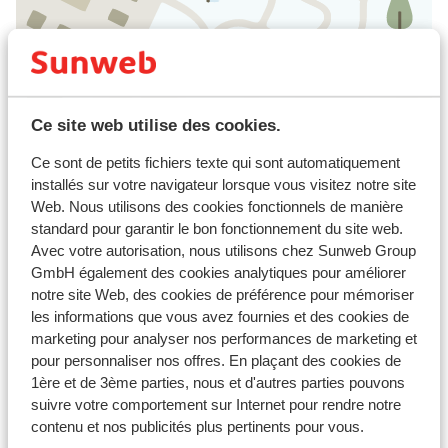
Afficher sur la carte
Ce site web utilise des cookies.
Ce sont de petits fichiers texte qui sont automatiquement
installés sur votre navigateur lorsque vous visitez notre site
À proximité
Web. Nous utilisons des cookies fonctionnels de manière
Distance du centre-ville: environ 200 mètres
standard pour garantir le bon fonctionnement du site web.
Distance jusqu'aux remontées mécaniques
Avec votre autorisation, nous utilisons chez Sunweb Group
environ 250 mètres
GmbH également des cookies analytiques pour améliorer
notre site Web, des cookies de préférence pour mémoriser
Forfait, cours et matériel de ski
les informations que vous avez fournies et des cookies de
marketing pour analyser nos performances de marketing et
pour personnaliser nos offres. En plaçant des cookies de
Forfait remontées mécaniques
1ère et de 3ème parties, nous et d'autres parties pouvons
suivre votre comportement sur Internet pour rendre notre
Cours de ski
contenu et nos publicités plus pertinents pour vous.