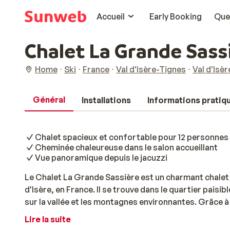
Accueil
Early Booking
Que
Chalet La Grande Sass
Home
Ski
France
Val d'Isère-Tignes
Val d'Isèr
Général
Installations
Informations pratiq
Chalet spacieux et confortable pour 12 personnes
Cheminée chaleureuse dans le salon accueillant
Vue panoramique depuis le jacuzzi
Le Chalet La Grande Sassière est un charmant chalet t
d'Isère, en France. Il se trouve dans le quartier paisi
sur la vallée et les montagnes environnantes. Grâce à
de ski est facile. La navette gratuite pour les pistes 
Lire la suite
de Val d'Isère se situe à environ 12 minutes de march