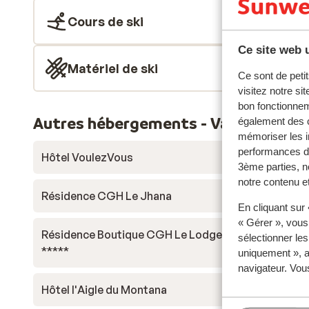
Cours de ski
Ce site web u
Matériel de ski
Ce sont de petit
visitez notre si
bon fonctionnem
Autres hébergements - Val d'Isère-T
également des c
mémoriser les i
performances de
Hôtel VoulezVous
3ème parties, n
notre contenu et
Résidence CGH Le Jhana
En cliquant sur
« Gérer », vous
Résidence Boutique CGH Le Lodge des Neiges
sélectionner le
*****
uniquement », a
navigateur. Vou
Hôtel l'Aigle du Montana