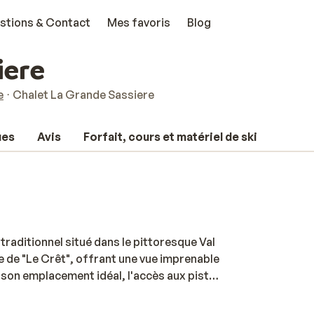
stions & Contact
Mes favoris
Blog
iere
e
Chalet La Grande Sassiere
ues
Avis
Forfait, cours et matériel de ski
raditionnel situé dans le pittoresque Val
ble de "Le Crêt", offrant une vue imprenable
 son emplacement idéal, l'accès aux pistes
est à quelques minutes à pied, et le centre
e, parfait pour une promenade en soirée ou