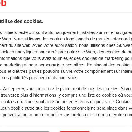
tilise des cookies.
s fichiers texte qui sont automatiquement installés sur votre navigat
te Web. Nous utilisons des cookies fonctionnels de manière standard p
ent du site web. Avec votre autorisation, nous utilisons chez Sun
ignes
ookies analytiques pour améliorer notre site Web, des cookies de p
nformations que vous avez fournies et des cookies de marketing pou
 marketing et pour personnaliser nos offres. En plaçant des cookies
Chalet Skadi - prix exclusif
ous et d'autres parties pouvons suivre votre comportement sur Intern
 nos publicités plus pertinents pour vous.
Résidence Le Bec Rouge
 « Accepter », vous acceptez le placement de tous les cookies. Si vo
 trouverez plus d'informations, y compris une liste de cookies où vo
s cookies que vous souhaitez autoriser. Si vous cliquez sur « Cookie
Résidence Lodges des Neiges
ucun cookie autre que les cookies fonctionnels ne sera placé dans v
s pouvez à tout moment modifier vos préférences ou retirer votre c
Résidence Santa Terra