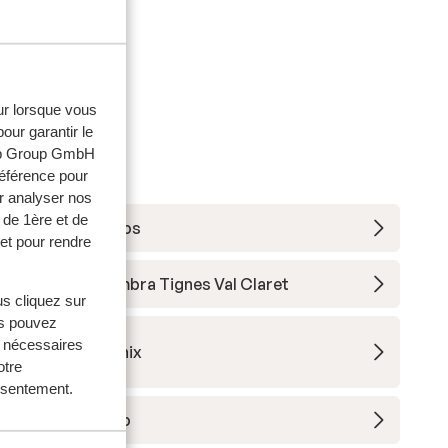
eur lorsque vous
our garantir le
web Group GmbH
référence pour
r analyser nos
 de 1ère et de
Résidence Le Taos
et pour rendre
Hôtel Club Belambra Tignes Val Claret
us cliquez sur
us pouvez
s nécessaires
Résidence Phoenix
otre
onsentement.
Résidence Ynycio