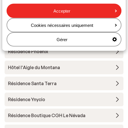
Accepter
Résidence Boutique CGH Le Lodge des Neiges
*****
Cookies nécessaires uniquement
Résidence Lodges des Neiges
Gérer
Résidence Phoenix
Hôtel l'Aigle du Montana
Résidence Santa Terra
Résidence Ynycio
Résidence Boutique CGH Le Névada