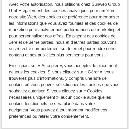
Matériel de ski
Avec votre autorisation, nous utilisons chez Sunweb Group
GmbH également des cookies analytiques pour améliorer
notre site Web, des cookies de préférence pour mémoriser
Autres hébergements - Val d'Isère-
les informations que vous avez fournies et des cookies de
Tignes
marketing pour analyser nos performances de marketing et
pour personnaliser nos offres. En plaçant des cookies de
1ère et de 3ème parties, nous et d'autres parties pouvons
Hôtel VoulezVous
suivre votre comportement sur Internet pour rendre notre
contenu et nos publicités plus pertinents pour vous.
Chalet Skadi - prix exclusif
En cliquant sur « Accepter », vous acceptez le placement
de tous les cookies. Si vous cliquez sur « Gérer », vous
Résidence Le Taos
trouverez plus d'informations, y compris une liste de
cookies où vous pouvez sélectionner les cookies que vous
souhaitez autoriser. Si vous cliquez sur « Cookies
Résidence CGH Le Jhana
nécessaires uniquement », aucun cookie autre que les
cookies fonctionnels ne sera placé dans votre
Résidence Le Bec Rouge
navigateur. Vous pouvez à tout moment modifier vos
préférences ou retirer votre consentement.
Hôtel Club Belambra Tignes Val Claret