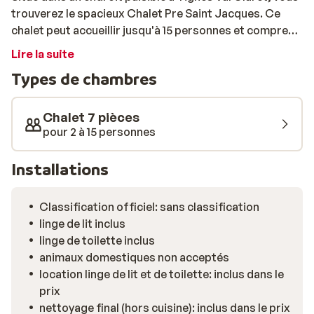
trouverez le spacieux Chalet Pre Saint Jacques. Ce
chalet peut accueillir jusqu'à 15 personnes et comprend
6 chambres, 5 salles de bains, un élégant salon ainsi
Lire la suite
qu'une cuisine. Le centre, les remontées mécaniques et
Types de chambres
les pistes de ski sont à 500 mètres.
Chalet 7 pièces
pour 2 à 15 personnes
Installations
Classification officiel: sans classification
linge de lit inclus
linge de toilette inclus
animaux domestiques non acceptés
location linge de lit et de toilette: inclus dans le
prix
nettoyage final (hors cuisine): inclus dans le prix