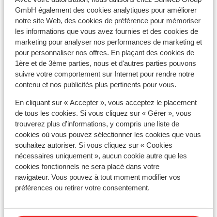
GmbH également des cookies analytiques pour améliorer
Autres hébergements - Val d'Isère-
notre site Web, des cookies de préférence pour mémoriser
les informations que vous avez fournies et des cookies de
Tignes
marketing pour analyser nos performances de marketing et
pour personnaliser nos offres. En plaçant des cookies de
Hôtel VoulezVous
1ère et de 3ème parties, nous et d'autres parties pouvons
suivre votre comportement sur Internet pour rendre notre
contenu et nos publicités plus pertinents pour vous.
Chalet Skadi - prix exclusif
En cliquant sur « Accepter », vous acceptez le placement
de tous les cookies. Si vous cliquez sur « Gérer », vous
Résidence Le Taos
trouverez plus d'informations, y compris une liste de
cookies où vous pouvez sélectionner les cookies que vous
Résidence CGH Le Jhana
souhaitez autoriser. Si vous cliquez sur « Cookies
nécessaires uniquement », aucun cookie autre que les
cookies fonctionnels ne sera placé dans votre
Résidence Le Bec Rouge
navigateur. Vous pouvez à tout moment modifier vos
préférences ou retirer votre consentement.
Hôtel Club Belambra Tignes Val Claret