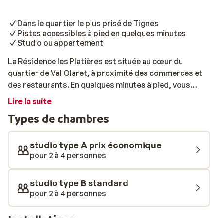
Dans le quartier le plus prisé de Tignes
Pistes accessibles à pied en quelques minutes
Studio ou appartement
La Résidence les Platières est située au cœur du
quartier de Val Claret, à proximité des commerces et
des restaurants. En quelques minutes à pied, vous
atteignez les pistes. Vous pouvez choisir entre deux
Lire la suite
types de studios ou un appartement deux pièces, tous
Types de chambres
décorés de façon traditionnelle. Val Claret est le
quartier le plus prisé de Tignes, où se trouvent les
meilleurs restaurants et bars.
studio type A prix économique
pour 2 à 4 personnes
studio type B standard
pour 2 à 4 personnes