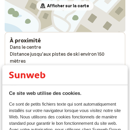
Afficher sur la carte
À proximité
Dans le centre
Distance jusqu'aux pistes de ski environ 150
mètres
Forfait, cours et matériel de ski
Forfait remontées mécaniques
Ce site web utilise des cookies.
Ce sont de petits fichiers texte qui sont automatiquement
Cours de ski
installés sur votre navigateur lorsque vous visitez notre site
Web. Nous utilisons des cookies fonctionnels de manière
standard pour garantir le bon fonctionnement du site web.
Matériel de ski
Avec votre autorisation, nous utilisons chez Sunweb Group