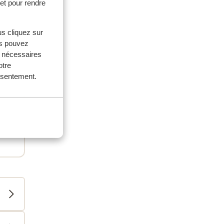
et pour rendre
us cliquez sur
us pouvez
s nécessaires
otre
onsentement.
 50