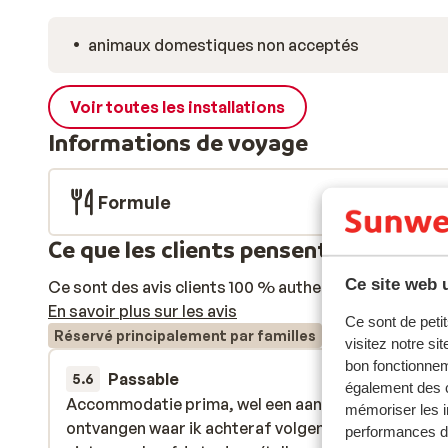
animaux domestiques non acceptés
Voir toutes les installations
Informations de voyage
Formule
Ce que les clients pensent
Ce site web u
Ce sont des avis clients 100 % authentiques qui reflè
En savoir plus sur les avis
Ce sont de petit
Réservé principalement par familles
visitez notre si
bon fonctionnem
Passable
21 mars 
5.6
également des c
Accommodatie prima, wel een aantal standaard ma
Accommodatie prima, wel een aantal standaard ma
mémoriser les i
ontvangen waar ik achteraf volgens de organisatie
ontvangen waar ik achteraf volgens de organisatie
performances de