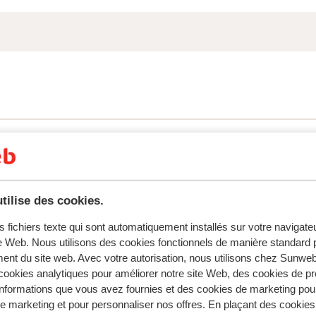
tilise des cookies.
tent fidèlement leur expérience avec notre produit.
s fichiers texte qui sont automatiquement installés sur votre navigat
te Web. Nous utilisons des cookies fonctionnels de manière standard p
ent du site web. Avec votre autorisation, nous utilisons chez Sun
2026
Très bien
27 avr.
7.3
ookies analytiques pour améliorer notre site Web, des cookies de p
ils
ils
Eenvoudige accommodatie, maar alles wat je nodi
Eenvoudige accommodatie, maar alles wat je nodi
nformations que vous avez fournies et des cookies de marketing pou
hebt is aanwezig. De douche is wel erg krap qua rui
hebt is aanwezig. De douche is wel erg krap qua rui
 marketing et pour personnaliser nos offres. En plaçant des cookies