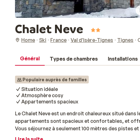
Chalet Neve
Home
Ski
France
Val d'Isère-Tignes
Tignes
Général
Types de chambres
Installations
Populaire auprès de familles
Situation idéale
Atmosphère cosy
Appartements spacieux
Le Chalet Neve est un endroit chaleureux situé dans l
appartements sont spacieux et confortables, et offr
Vous séjournez à seulement 100 mètres des pistes et
Pâquis. À proximité immédiate du chalet vous trouve
Lire la suite