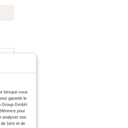
eur lorsque vous
our garantir le
web Group GmbH
 2024
référence pour
g
g
r analyser nos
mte.
mte.
 de 1ère et de