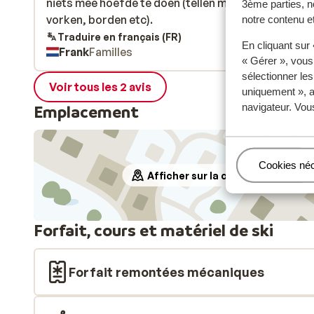
niets mee hoefde te doen (tellen messen, lepels,
niets mee hoefde te doen (tellen messen, lepels,
3ème parties, n
vorken, borden etc).
vorken, borden etc).
notre contenu et
Traduire en français (FR)
En cliquant sur
Frank
Familles
« Gérer », vous
sélectionner le
Voir tous les 2 avis
uniquement », a
navigateur. Vou
Emplacement
Gérer
Cookies né
Afficher sur la carte
Forfait, cours et matériel de ski
Forfait remontées mécaniques