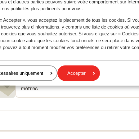
Traduire en français (FR)
ous et d'autres parties pouvons suivre votre comportement sur Intern
 nos publicités plus pertinents pour vous.
 « Accepter », vous acceptez le placement de tous les cookies. Si vo
Anonyme
Familles
 trouverez plus d'informations, y compris une liste de cookies où vo
s cookies que vous souhaitez autoriser. Si vous cliquez sur « Cookie
ucun cookie autre que les cookies fonctionnels ne sera placé dans v
s pouvez à tout moment modifier vos préférences ou retirer votre c
À proximité
Distance du centre-ville: environ 200 mètres
cessaires uniquement
Accepter
Distance jusqu'aux remontées mécaniques environ
mètres