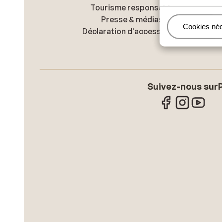
Tourisme responsable
Presse & médias
Gérer
Cookies né
Déclaration d'accessibilité
Suivez-nous sur