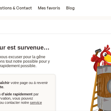
stions & Contact
Mes favoris
Blog
eur est survenue…
nous excuser pour la gêne
s tout notre possible pour y
 rapidement possible.
raîchir
votre page ou á revenir
te
.
n
d'aide rapidement
par
ervation, vous pouvez
ou contacter notre
service