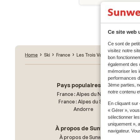
Nouvell
Ce site web u
Ce sont de petit
visitez notre si
Home
Ski
France
Les Trois Vallées
Val Thore
bon fonctionnem
également des c
mémoriser les i
performances de
Pays populaires ski
3ème parties, n
notre contenu et
France : Alpes du Nord
France : Alpes du Sud
En cliquant sur
Andorre
« Gérer », vous
sélectionner le
uniquement », a
À propos de Sunweb
navigateur. Vou
À propos de Sunweb