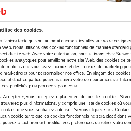
e recherche
tilise des cookies.
s fichiers texte qui sont automatiquement installés sur votre navigat
te Web. Nous utilisons des cookies fonctionnels de manière standard p
ns
Val Thorens
Résidence Les Ancolies
ent du site web. Avec votre autorisation, nous utilisons chez Sun
ookies analytiques pour améliorer notre site Web, des cookies de p
nformations que vous avez fournies et des cookies de marketing pou
 marketing et pour personnaliser nos offres. En plaçant des cookies
Destinations ski
ous et d'autres parties pouvons suivre votre comportement sur Intern
 nos publicités plus pertinents pour vous.
Paradiski
Les Sybelles
 « Accepter », vous acceptez le placement de tous les cookies. Si vo
Les Trois Vallées
 trouverez plus d'informations, y compris une liste de cookies où vo
s cookies que vous souhaitez autoriser. Si vous cliquez sur « Cookie
ucun cookie autre que les cookies fonctionnels ne sera placé dans v
Politique de confidentialité & cookies
s pouvez à tout moment modifier vos préférences ou retirer votre c
Politique de confidentialité