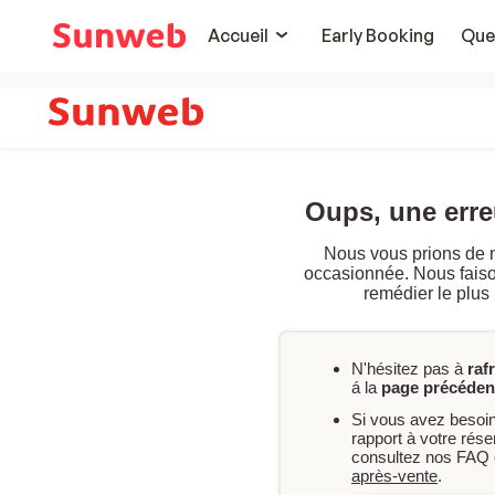
Accueil
Early Booking
Que
Oups, une err
Nous vous prions de 
occasionnée. Nous faison
remédier le plus
N'hésitez pas à
raf
á la
page précéden
Si vous avez besoi
rapport à votre rés
consultez nos FAQ 
après-vente
.