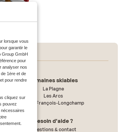
eur lorsque vous
our garantir le
web Group GmbH
référence pour
r analyser nos
 de 1ère et de
Domaines skiables
et pour rendre
La Plagne
Les Arcs
us cliquez sur
Saint-François-Longchamp
us pouvez
s nécessaires
otre
Besoin d'aide ?
onsentement.
Questions & contact