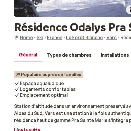
Résidence Odalys Pra 
Home
Ski
France
La Forêt Blanche
Vars
Rési
Général
Types de chambres
Installations
Populaire auprès de familles
Espace aqualudique
Logements confortables
Emplacement optimal
Station d'altitude dans un environnement préservé a
Alpes du Sud, Vars est une station à la fois authentiq
résidence haut de gamme Pra Sainte Marie s'intègre p
la région associant pierre, bois et toitures en dégradé
Lire la suite