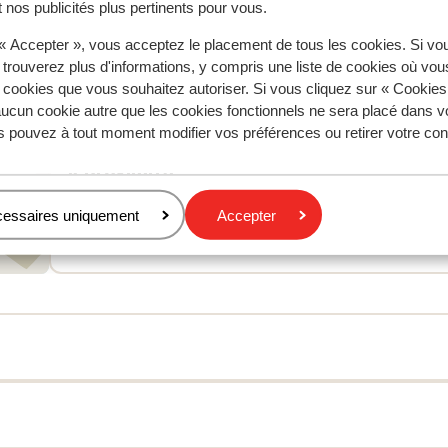
 nos publicités plus pertinents pour vous.
Traduire en français (FR)
Luis
Amis
 « Accepter », vous acceptez le placement de tous les cookies. Si vo
 trouverez plus d'informations, y compris une liste de cookies où vo
s cookies que vous souhaitez autoriser. Si vous cliquez sur « Cookie
ucun cookie autre que les cookies fonctionnels ne sera placé dans v
s pouvez à tout moment modifier vos préférences ou retirer votre c
À proximité
Distance du centre-ville
cessaires uniquement
Accepter
Distance aux magasins les plus proches environ 15
mètres