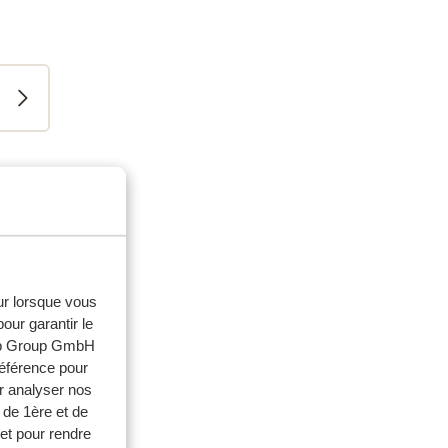
milles
eur lorsque vous
 2025
our garantir le
web Group GmbH
tig
tig
référence pour
r analyser nos
m en
m en
 de 1ère et de
et pour rendre