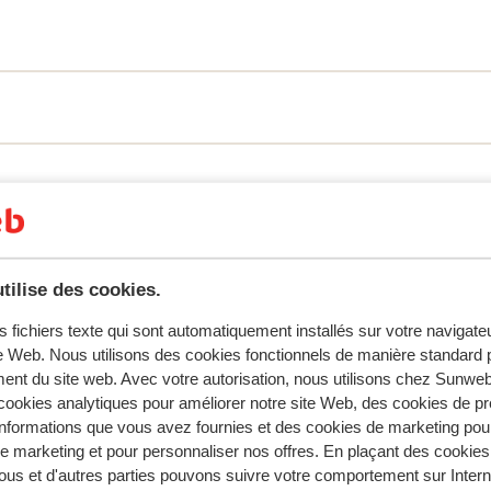
tent fidèlement leur expérience avec notre produit.
tilise des cookies.
Réservé principalement par fa
s fichiers texte qui sont automatiquement installés sur votre navigat
2025
Excellent
1 févr.
8.3
te Web. Nous utilisons des cookies fonctionnels de manière standard p
te
te
accomodatie was niets mis mee, foto's kwamen
accomodatie was niets mis mee, foto's kwamen
ent du site web. Avec votre autorisation, nous utilisons chez Sun
er
er
overeen met hoe het eruit zag! ligging was heel rus
overeen met hoe het eruit zag! ligging was heel rus
ookies analytiques pour améliorer notre site Web, des cookies de p
maar om de piste op en af te gaan perfect. ook het
maar om de piste op en af te gaan perfect. ook het
nformations que vous avez fournies et des cookies de marketing pou
personeel van de accomodatie was erg behulpzaa
personeel van de accomodatie was erg behulpzaa
 marketing et pour personnaliser nos offres. En plaçant des cookies
ous et d'autres parties pouvons suivre votre comportement sur Intern
spraken redelijk tot goed engels.
spraken redelijk tot goed engels.