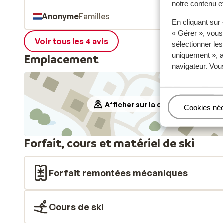
notre contenu et
Anonyme
Familles
En cliquant sur
« Gérer », vous
Voir tous les 4 avis
sélectionner le
uniquement », a
Emplacement
navigateur. Vou
Afficher sur la carte
Gérer
Cookies né
Forfait, cours et matériel de ski
Forfait remontées mécaniques
Cours de ski