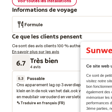
Voir toutes les installations
Informations de voyage
Formule
Ce que les clients pensent
Ce sont des avis clients 100 % authentiques qui reflè
En savoir plus sur les avis
Très bien
6.7
Ce site web u
4 avis
Ce sont de petit
Passable
22 mars 
5.3
visitez notre si
Ons apparement lag op 3 everdiep.Terras was nok.
Ons apparement lag op 3 everdiep.Terras was nok.
bon fonctionnem
klein en in de nok van het dak.ook was app hel donk
klein en in de nok van het dak.ook was app hel donk
également des c
en meubilair verouderd en versleten .
en meubilair verouderd en versleten .
mémoriser les i
Traduire en français (FR)
performances de
3ème parties, n