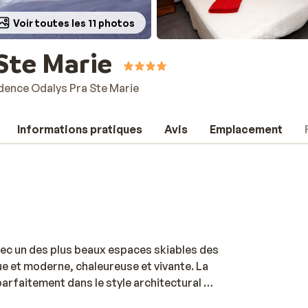
Voir toutes les 11 photos
Ste Marie
dence Odalys Pra Ste Marie
Informations pratiques
Avis
Emplacement
vec un des plus beaux espaces skiables des
ue et moderne, chaleureuse et vivante. La
arfaitement dans le style architectural de
. De l'accès direct aux pistes à la