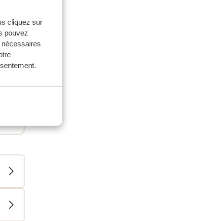
us cliquez sur
us pouvez
s nécessaires
otre
onsentement.
0