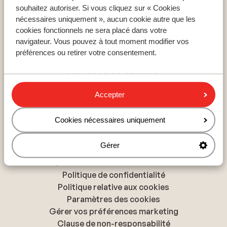
La Plagne
souhaitez autoriser. Si vous cliquez sur « Cookies
Les Arcs
nécessaires uniquement », aucun cookie autre que les
Saint-François-Longchamp
cookies fonctionnels ne sera placé dans votre
navigateur. Vous pouvez à tout moment modifier vos
préférences ou retirer votre consentement.
À propos de Sunweb
À propos de Sunweb
Accepter
Tourisme responsable
Presse & médias
Cookies nécessaires uniquement
Déclaration d'accessibilité
Gérer
Politique de confidentialité & cookies
Politique de confidentialité
Politique relative aux cookies
Paramètres des cookies
Gérer vos préférences marketing
Clause de non-responsabilité