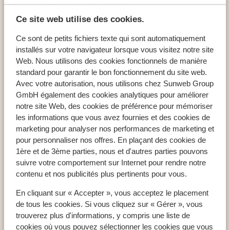
Résidences Castor & Pollux - Totally Snow
Ce site web utilise des cookies.
Ce sont de petits fichiers texte qui sont automatiquement
installés sur votre navigateur lorsque vous visitez notre site
Web. Nous utilisons des cookies fonctionnels de manière
Pays populaires ski
standard pour garantir le bon fonctionnement du site web.
France : Alpes du Nord
Avec votre autorisation, nous utilisons chez Sunweb Group
France : Alpes du Sud
GmbH également des cookies analytiques pour améliorer
Andorre
notre site Web, des cookies de préférence pour mémoriser
les informations que vous avez fournies et des cookies de
marketing pour analyser nos performances de marketing et
pour personnaliser nos offres. En plaçant des cookies de
Destinations ski
1ère et de 3ème parties, nous et d'autres parties pouvons
Paradiski
suivre votre comportement sur Internet pour rendre notre
Les Sybelles
contenu et nos publicités plus pertinents pour vous.
Les Trois Vallées
En cliquant sur « Accepter », vous acceptez le placement
de tous les cookies. Si vous cliquez sur « Gérer », vous
trouverez plus d'informations, y compris une liste de
Domaines skiables
cookies où vous pouvez sélectionner les cookies que vous